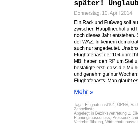
später! Unglau
Donnerstag, 10. April 2014
Ein Rad- und Fußweg soll auf
zwischen Hauptfriedhof und 
noch dieses Jahr entstehen.
der WAZ. In keinem demokra
auch nur angedeutet. Unabh
Flughafenast der 104 unrecht
MBI haben den RP um Stellu
bestätigte erst, dass die Mül
und genehmigte nur Wochen s
Flughafenasts. Man glaubt e
Mehr »
Tags:
Flughafenast104
,
ÖPNV
,
Rad
Zeppelinstr.
Abgelegt in
Bezirksvertretung 1
,
Dil
Planungsausschuss
,
Presseerkläru
Verkehrsführung
,
Wirtschaftsaussc