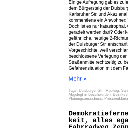
Einige Aufregung gab es zulet
dem Bürgersteig der Duisburg
Karlsruher Str. und Akazienal
kommentierte ein Anwohner: “
Doch ist es nur katastrophal
geradelt werden darf? Oder k
gefährliche, heutige 2-Richt
der Duisburger Str. entschärf
Vorgeschichte, weil verschla
beschlossene Verlegung der 
Straßenmitte rechtzeitig zu 
Gefahrensituation mit dem F
Mehr »
Tags:
Duisburger Str.
,
Radweg
,
San
Abgelegt in
Beschwerden
,
Bezirksv
Planungsausschuss
,
Presseerkläru
Demokratiefern
keit, alles eg
Fahrradweg Zep