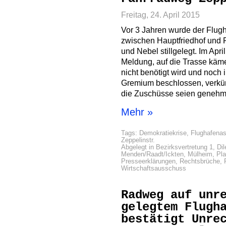
Freitag, 24. April 2015
Vor 3 Jahren wurde der Flug
zwischen Hauptfriedhof und 
und Nebel stillgelegt. Im Ap
Meldung, auf die Trasse kä
nicht benötigt wird und noch
Gremium beschlossen, verkünd
die Zuschüsse seien genehmi
Mehr »
Tags:
Demokratiekrise
,
Flughafena
Zeppelinstr.
Abgelegt in
Bezirksvertretung 1
,
Dil
Menden/Raadt/Ickten
,
Mülheim
,
Pl
Presseerklärungen
,
Rechtsbrüche
,
Wirtschaftsausschuss
Radweg auf unr
gelegtem Flugh
bestätigt Unre