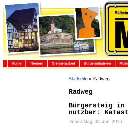
Home
Themen
Gremienarbeit
Bürgerinitiativen
Mölm
Startseite
»
Radweg
Radweg
Bürgersteig in
nutzbar: Katas
Donnerstag, 02. Juni 2016