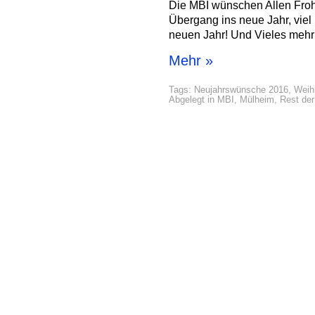
Die MBI wünschen Allen Fro
Übergang ins neue Jahr, viel
neuen Jahr! Und Vieles mehr
Mehr »
Tags:
Neujahrswünsche 2016
,
Weih
Abgelegt in
MBI
,
Mülheim
,
Rest der