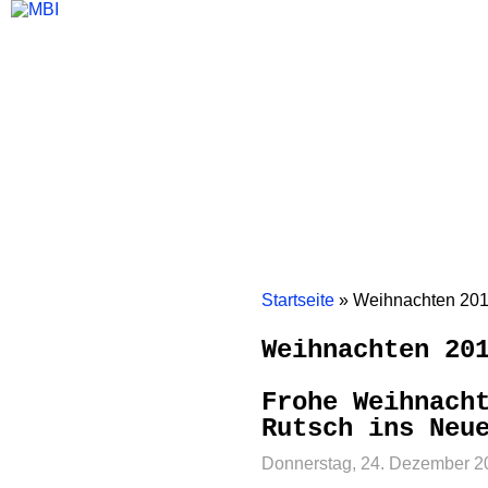
Home
Themen
Gremienarbeit
Bürgerinitiativen
Mölm
Startseite
»
Weihnachten 20
Weihnachten 20
Frohe Weihnach
Rutsch ins Neu
Donnerstag, 24. Dezember 2