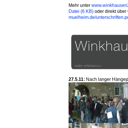
Mehr unter
www.winkhausen
Datei (6 KB)
oder direkt über
muelheim.de/unterschriften.p
27.5.11:
Nach langer Hängepa