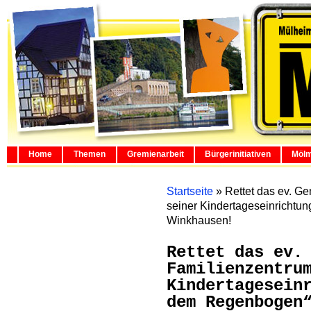
Home
Themen
Gremienarbeit
Bürgerinitiativen
Mölm
Startseite
»
Rettet das ev. G
seiner Kindertageseinrichtu
Winkhausen!
Rettet das ev.
Familienzentru
Kindertagesein
dem Regenbogen