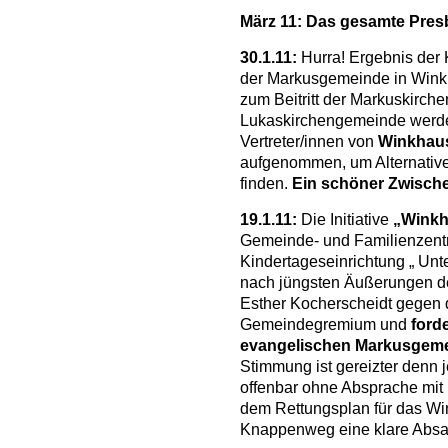
März 11: Das gesamte Presby
30.1.11:
Hurra! Ergebnis der
der Markusgemeinde in Wink
zum Beitritt der Markuskirch
Lukaskirchengemeinde werde
Vertreter/innen von
Winkhau
aufgenommen, um Alternativ
finden.
Ein schöner Zwischen
19.1.11:
Die Initiative
„Winkh
Gemeinde- und Familienzentr
Kindertageseinrichtung „ Un
nach jüngsten Äußerungen d
Esther Kocherscheidt gegen 
Gemeindegremium und
forde
evangelischen Markusgemei
Stimmung ist gereizter denn 
offenbar ohne Absprache mit i
dem Rettungsplan für das 
Knappenweg eine klare Absage