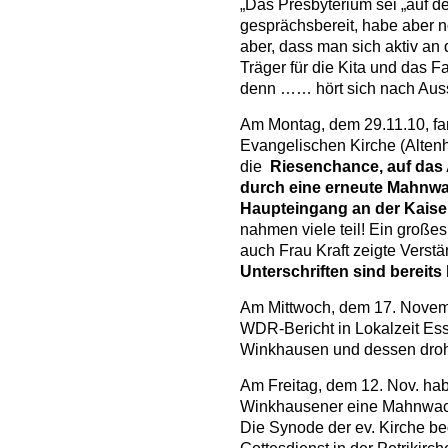
„Das Presbyterium sei „auf 
gesprächsbereit, habe aber n
aber, dass man sich aktiv a
Träger für die Kita und das F
denn …… hört sich nach Auss
Am Montag, dem 29.11.10, f
Evangelischen Kirche (Altenho
die
Riesenchance, auf das
durch eine erneute Mahnw
Haupteingang an der Kaise
nahmen viele teil! Ein große
auch Frau Kraft zeigte Verstä
Unterschriften sind bereit
Am Mittwoch, dem 17. Novemb
WDR-Bericht in Lokalzeit E
Winkhausen und dessen dro
Am Freitag, dem 12. Nov. ha
Winkhausener eine Mahnwach
Die Synode der ev. Kirche b