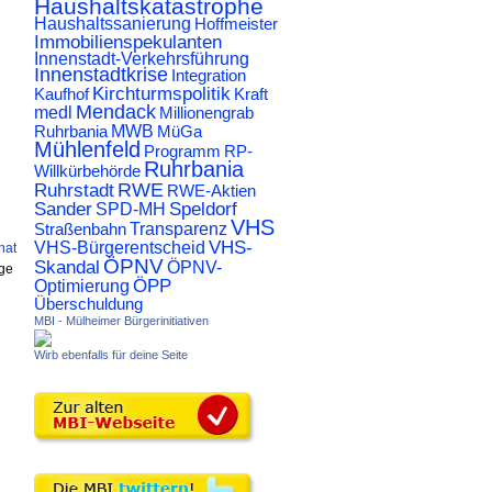
Haushaltskatastrophe
Haushaltssanierung
Hoffmeister
Immobilienspekulanten
Innenstadt-Verkehrsführung
Innenstadtkrise
Integration
Kirchturmspolitik
Kaufhof
Kraft
Mendack
medl
Millionengrab
Ruhrbania
MWB
MüGa
Mühlenfeld
Programm
RP-
Ruhrbania
Willkürbehörde
RWE
Ruhrstadt
RWE-Aktien
Sander
Speldorf
SPD-MH
VHS
Transparenz
Straßenbahn
VHS-
VHS-Bürgerentscheid
hat
ÖPNV
Skandal
ÖPNV-
rge
ÖPP
Optimierung
Überschuldung
MBI - Mülheimer Bürgerinitiativen
Wirb ebenfalls für deine Seite