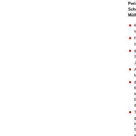
Peri
Schö
Mül
K
v
F
z
d
S
„
A
d
f
e
E
d
T
g
n
S
w