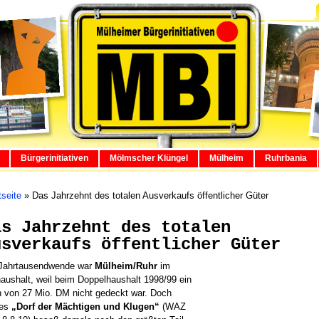
Bürgerinitiativen
Mölmscher Klüngel
Mülheim
Ruhrbania
tseite
»
Das Jahrzehnt des totalen Ausverkaufs öffentlicher Güter
as Jahrzehnt des totalen
usverkaufs öffentlicher Güter
 Jahrtausendwende war
Mülheim/Ruhr
im
aushalt, weil beim Doppelhaushalt 1998/99 ein
 von 27 Mio. DM nicht gedeckt war. Doch
ses
„Dorf der Mächtigen und Klugen“
(WAZ