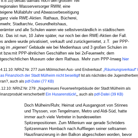
8.8.10) besaß damals noch den größten Teil
regionalen Wasserversorger RWW, eine
teigene Müllabfuhr und Abwasserbeseitigung
ganz viele RWE-Aktien. Rathaus, Bücherei,
rwehr, Stadtarchiv, Gesundheitshaus,
erämter und alle Schulen waren wie selbstverständlich in städtischem
tz. Das ist nun, 10 Jahre später, nur noch bei den RWE-Aktien der Fall.
es andere wurde privatisiert, verkauft und zurückgemietet, z.T. per PPP-
rag im „eigenen“ Gebäude wie bei Medienhaus und 3 großen Schulen im
t bzw.mit PPP-ähnlichen Geschäften wie bei 2xFeuerwehr, dem
dtgeschichtlichen Museum oder dem Rathaus. Mehr zum PPP-Irrweg
hier
4.11.10: NRhZ Nr. 277 zum Mölmschen Aus- und Endverkauf:
„Räumungsverkauf“ 
as Finanzloch der Stadt Mülheim nicht beseitigt
! Ist als nächstes die Jugendherbe
ran?, auch als
pdf-Datei (77 KB)
.12.10: NRhZ Nr. 279: „Nagelneues Feuerwehrgebäude der Stadt Mülheim als
inanzprodukt verscherbelt!
Ein Husarenstück!
„, auch als
pdf-Datei (39 KB)
Doch Mülheim/Ruhr, Heimat und Ausgangsort von Stinnes
und Thyssen, von Tengelmann, Metro und Aldi-Süd, hatte
immer auch viele Vertreter in bundesweiten
Spitzenpositionen. Zum Millenium war gerade Schröders
Spitzenmann Hombach nach Auffliegen seiner seltsamen
Hausfinanzierung in den Balkon abgeschoben worden, bevor