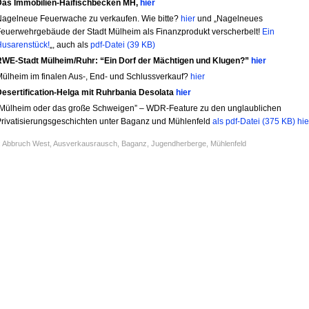
Das Immobilien-Haifischbecken MH,
hier
agelneue Feuerwache zu verkaufen. Wie bitte?
hier
und „Nagelneues
euerwehrgebäude der Stadt Mülheim als Finanzprodukt verscherbelt!
Ein
usarenstück!
„, auch als
pdf-Datei (39 KB)
RWE-Stadt Mülheim/Ruhr: “Ein Dorf der Mächtigen und Klugen?”
hier
ülheim im finalen Aus-, End- und Schlussverkauf?
hier
esertification-Helga mit Ruhrbania Desolata
hier
Mülheim oder das große Schweigen” – WDR-Feature zu den unglaublichen
rivatisierungsgeschichten unter Baganz und Mühlenfeld
als pdf-Datei (375 KB) hie
:
Abbruch West
,
Ausverkausrausch
,
Baganz
,
Jugendherberge
,
Mühlenfeld