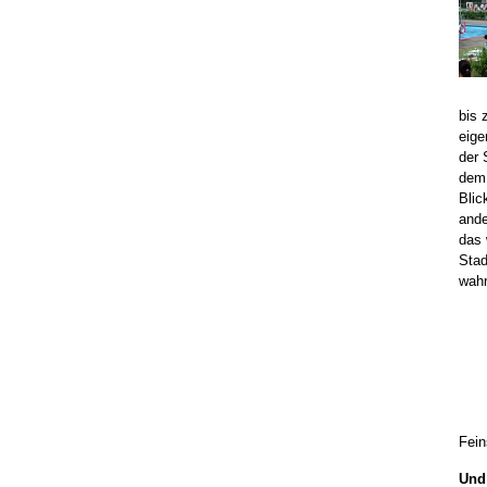
bis 
eige
der 
dem 
Blic
ande
das
Stad
wahr
Fein
Und