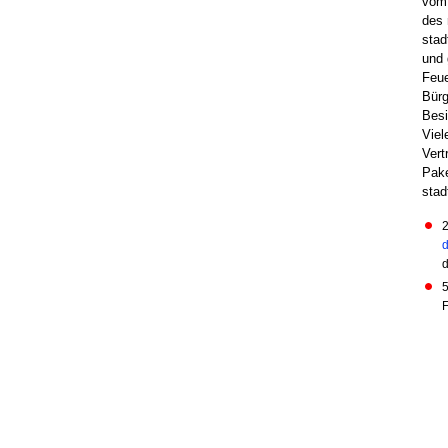
vom 
des 
stad
und 
Feue
Bürg
Besi
Viel
Vert
Pake
sta
2
d
d
5
F