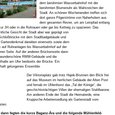
dem berühmten Wasserbahnhof mit der
berühmten Blumenuhr als Wahrzeichen der
Stadt. An schönen Wochenenden treffen sich
dort ganze Pilgerströme von Naherholern aus
dem gesamten Revier, um am Leinpfad entlang
zur JH oder in die Ruhrauen oder gar bis Kettwig zu spazieren. Das
ntliche Gesicht der Stadt aber war geprägt von
Schloßbrücke mit dem Stadtbadgebäude und
Gartendenkmal daneben einerseits sowie dem
k auf Ruhranlagen bis Wasserbahnhof auf der
ren Seite. Auf der anderen Brückenseite dann
 wunderschöne RWW-Gebäude und die
thalle am Ufer beidseits der Brücke. Ein
haft gelungenes Ensemble.
Der Viktoriaplatz gab trotz Hajek-Brunnen den Blick frei
auf das Museum im herrlichen Gebäude der Alten Post
und fernab im Uhlenhorst das „Tal der Könige“, die
geschichtsträchtigen Villen der ehemaligen Stahlbarone.
Am anderen Ende der Stadt die Heimaterde, eine
Kruppsche Arbeitersiedlung als Gartenstadt vom
sten.
 dann fegten die kurze Baganz-Ära und die folgende Mühlenfeld-