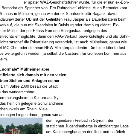
er später WAZ-Geschäftsführer wurde, für die er nun ex-Eon-
 Bernodat als Sprecher von „Pro Ruhrgebiet“ ablöste. Auch Bernodat kam
Stinnes in Mülheim, genau wie der ex-Staatssekretär Baganz, davor
dalumwitterter OB mit der Geliebten Frau Jasper als Dauerberaterin beim
erkauf, die nun mit Skandalen in Duisburg oder Hamburg glänzt. Ex-
ster Müller, der per Erlass Eon den Ruhrgaskauf entgegen des
ellrechts ermöglichte, dann den RAG-Verkauf bewerkstelligte und als Bahn-
ichtsratschef die Privatisierung vorantrieb, ist auch Mülheimer, genau wie
ADAC-Chef oder die neue NRW-Ministerpräsidentin. Die Liste könnte fast
os weitergeführt werden, ja selbst die Castoren für Gorleben kommen aus
heim.
 „normale“ Mülheimer aber
tifizierte sich damals mit den vielen
önen Stellen und Anlagen seiner
t.
Im Jahre 2000 besaß die Stadt
h das wunderschöne
ererholungsheim in Keitum auf Sylt
das herrlich gelegene Schullandheim
ohenunkeln am Rhein. Viele
nerungen hingen daran, genau wie
an
dem legendären Freibad in Styrum, der
stattlichen Jugendherberge in einzigartiger Lage
am Kahlenberghang an der Ruhr und natürlich