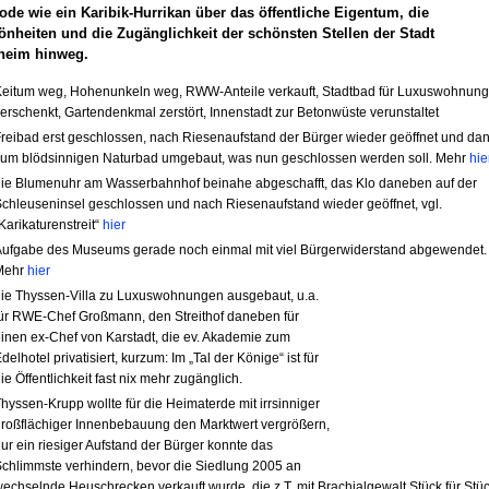
ode wie ein Karibik-Hurrikan über das öffentliche Eigentum, die
nheiten und die Zugänglichkeit der schönsten Stellen der Stadt
heim hinweg.
eitum weg, Hohenunkeln weg, RWW-Anteile verkauft, Stadtbad für Luxuswohnun
erschenkt, Gartendenkmal zerstört, Innenstadt zur Betonwüste verunstaltet
reibad erst geschlossen, nach Riesenaufstand der Bürger wieder geöffnet und da
um blödsinnigen Naturbad umgebaut, was nun geschlossen werden soll. Mehr
hie
ie Blumenuhr am Wasserbahnhof beinahe abgeschafft, das Klo daneben auf der
chleuseninsel geschlossen und nach Riesenaufstand wieder geöffnet, vgl.
Karikaturenstreit“
hier
ufgabe des Museums gerade noch einmal mit viel Bürgerwiderstand abgewendet.
Mehr
hier
ie Thyssen-Villa zu Luxuswohnungen ausgebaut, u.a.
ür RWE-Chef Großmann, den Streithof daneben für
inen ex-Chef von Karstadt, die ev. Akademie zum
delhotel privatisiert, kurzum: Im „Tal der Könige“ ist für
ie Öffentlichkeit fast nix mehr zugänglich.
hyssen-Krupp wollte für die Heimaterde mit irrsinniger
roßflächiger Innenbebauung den Marktwert vergrößern,
ur ein riesiger Aufstand der Bürger konnte das
chlimmste verhindern, bevor die Siedlung 2005 an
echselnde Heuschrecken verkauft wurde, die z.T. mit Brachialgewalt Stück für Stü