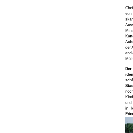
Chef
von 
skan
Ausv
Mini
Kart
Aufs
der 
endl
Mül
Der
iden
sch
Stad
noc
Kind
und 
in H
Erin