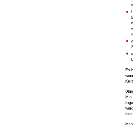
d
U
f
h
w
d
u
Es i
wenn
Kul
Übri
Mio.
Eige
wurd
sind
Meh