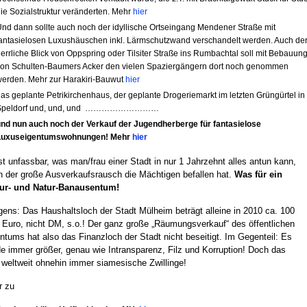
ie Sozialstruktur veränderten. Mehr
hier
nd dann sollte auch noch der idyllische Ortseingang Mendener Straße mit
antasielosen Luxushäuschen inkl. Lärmschutzwand verschandelt werden. Auch de
errliche Blick von Oppspring oder Tilsiter Straße ins Rumbachtal soll mit Bebauun
von Schulten-Baumers Acker den vielen Spaziergängern dort noch genommen
erden. Mehr zur Harakiri-Bauwut
hier
as geplante Petrikirchenhaus, der geplante Drogeriemarkt im letzten Grüngürtel in
Speldorf und, und, und ………………………
nd nun auch noch der Verkauf der Jugendherberge für fantasielose
Luxuseigentumswohnungen! Mehr
hier
st unfassbar, was man/frau einer Stadt in nur 1 Jahrzehnt alles antun kann,
 der große Ausverkaufsrausch die Mächtigen befallen hat.
Was für ein
tur- und Natur-Banausentum!
gens: Das Haushaltsloch der Stadt Mülheim beträgt alleine in 2010 ca. 100
 Euro, nicht DM, s.o.! Der ganz große „Räumungsverkauf“ des öffentlichen
ntums hat also das Finanzloch der Stadt nicht beseitigt. Im Gegenteil: Es
e immer größer, genau wie Intransparenz, Filz und Korruption! Doch das
 weltweit ohnehin immer siamesische Zwillinge!
r zu