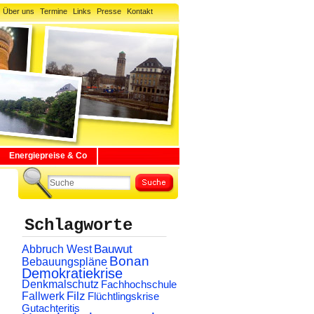
Über uns
Termine
Links
Presse
Kontakt
Energiepreise & Co
Schlagworte
Abbruch West
Bauwut
Bonan
Bebauungspläne
Demokratiekrise
Denkmalschutz
Fachhochschule
Filz
Fallwerk
Flüchtlingskrise
Gutachteritis