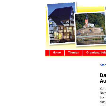
Home
Themen
Gremienarbeit
Star
D
A
Zur
Noth
Loch
die