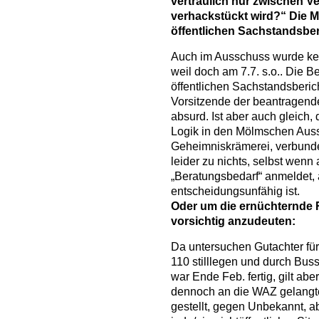
vertraulich nur zwischen Ve
verhackstückt wird?“ Die M
öffentlichen Sachstandsber
Auch im Ausschuss wurde ke
weil doch am 7.7. s.o.. Die
öffentlichen Sachstandsberic
Vorsitzende der beantragende
absurd. Ist aber auch gleich,
Logik in den Mölmschen Aus
Geheimniskrämerei, verbunden 
leider zu nichts, selbst wen
„Beratungsbedarf“ anmeldet, 
entscheidungsunfähig ist.
Oder um die ernüchternde 
vorsichtig anzudeuten:
Da untersuchen Gutachter für 
110 stilllegen und durch Bus
war Ende Feb. fertig, gilt abe
dennoch an die WAZ gelangte,
gestellt, gegen Unbekannt, abe