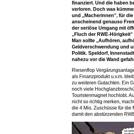
finanziert. Und die haben be
verloren. Doch was kümmer
und „Macherinnen“, für di
anscheinend genauso Fremd
der seriöse Umgang mit öff
„Fluch der RWE-Hörigkeit“
Man sollte „Aufhören, aufhö
Geldverschwendung und unk
Politik. Speldorf, Innensta
nahezu vor die Wand gefahr
Riesenflop Vergärungsanlag
als Finanzprodukt u.v.m. blei
zu weiteren Gutachten. Ein G
noch viele Hochglanzbroschür
Touristenmagnet hochlobt. A
nicht so richtig merken, macht
die 4 Mio. Zuschüsse für di
damit den abstürzenden RWE