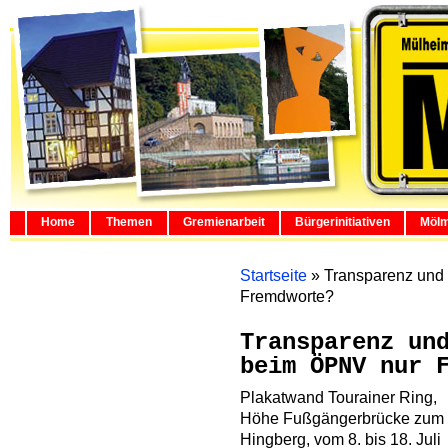
Home
Themen
Gremienarbeit
Bürgerinitiativen
Mölm
Startseite
»
Transparenz und
Fremdworte?
Transparenz un
beim ÖPNV nur 
Plakatwand Tourainer Ring,
Höhe Fußgängerbrücke zum
Hingberg, vom 8. bis 18. Juli