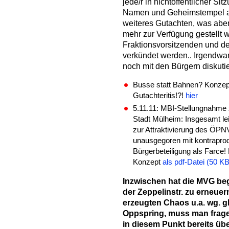
jede/r in nichtöffentlicher Si
Namen und Geheimstempel auf
weiteres Gutachten, was aber
mehr zur Verfügung gestellt 
Fraktionsvorsitzenden und d
verkündet werden.. Irgendwan
noch mit den Bürgern diskuti
Busse statt Bahnen? Konze
Gutachteritis!?!
hier
5.11.11: MBI-Stellungnahm
Stadt Mülheim: Insgesamt lei
zur Attraktivierung des ÖPNV
unausgegoren mit kontrapro
Bürgerbeteiligung als Farce
Konzept
als pdf-Datei (50 KB
Inzwischen hat die MVG beg
der Zeppelinstr. zu erneu
erzeugten Chaos u.a. wg. g
Oppspring, muss man frage
in diesem Punkt bereits übe