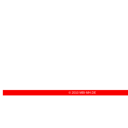
© 2010 MBI-MH.DE