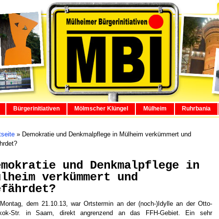
Bürgerinitiativen
Mölmscher Klüngel
Mülheim
Ruhrbania
tseite
»
Demokratie und Denkmalpflege in Mülheim verkümmert und
hrdet?
emokratie und Denkmalpflege in
ülheim verkümmert und
efährdet?
ontag, dem 21.10.13, war Ortstermin an der (noch-)Idylle an der Otto-
kok-Str. in Saarn, direkt angrenzend an das FFH-Gebiet. Ein sehr