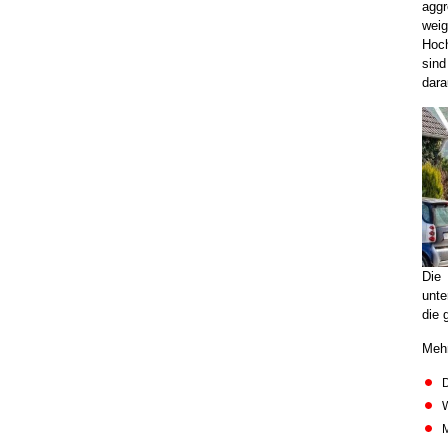
aggr
wei
Hoch
sind
dara
Die 
unte
die 
Mehr
D
W