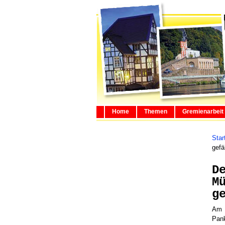
Home
Themen
Gremienarbeit
Star
gefä
D
M
g
Am M
Pan