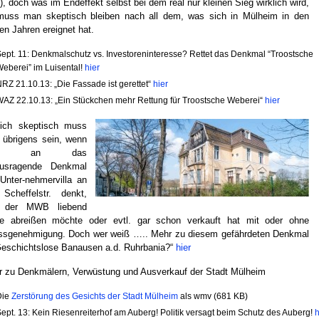
.), doch was im Endeffekt selbst bei dem real nur kleinen Sieg wirklich wird,
muss man skeptisch bleiben nach all dem, was sich in Mülheim in den
ten Jahren ereignet hat.
ept. 11: Denkmalschutz vs. Investoreninteresse? Rettet das Denkmal “Troostsche
eberei” im Luisental!
hier
RZ 21.10.13: „Die Fassade ist gerettet“
hier
AZ 22.10.13: „Ein Stückchen mehr Rettung für Troostsche Weberei“
hier
lich skeptisch muss
übrigens sein, wenn
an an das
ausragende Denkmal
Unter-nehmervilla an
Scheffelstr. denkt,
 der MWB liebend
ne abreißen möchte oder evtl. gar schon verkauft hat mit oder ohne
ssgenehmigung. Doch wer weiß ….. Mehr zu diesem gefährdeten Denkmal
Geschichtslose Banausen a.d. Ruhrbania?“
hier
 zu Denkmälern, Verwüstung und Ausverkauf der Stadt Mülheim
Die
Zerstörung des Gesichts der Stadt Mülheim
als wmv (681 KB)
ept. 13: Kein Riesenreiterhof am Auberg! Politik versagt beim Schutz des Auberg!
h