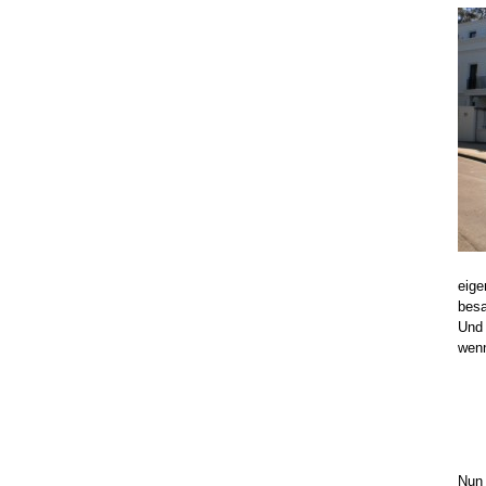
eige
besa
Und 
wenn
Nun 