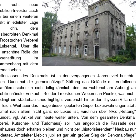
ch recht neue
bilien-Investor auch
 bei einem weiteren
ekt in edelster Lage
ll drin, dem
ssbedrohten Denkmal
Troostschen Weberei
Luisental. Über die
 unschöne Rolle der
ssenstiftung im
ammenhang mit dem
tematischen
allenlassen des Denkmals ist in den vergangenen Jahren viel berichtet
en. Dann hat die „gemeinnützige“ Stiftung das Gelände mit verfallenen
mälern sicherlich nicht billig (ähnlich dem ex-Fichtehof am Auberg) an
bilienhändler verkauft. Bei der Troostschen Weberei an Pionke, was nicht
dingt ein städtebauliches highlight verspricht hinter der Thyssen-Villa und
Teich. Weil aber das Image dieser geplanten Super-Luxuswohnungen statt
mal nach allem nicht ganz so Luxus ist, wird nun über NRZ „Rettung“
ündet, vgl. Artikel von heute weiter unten. Von dem gesamten Denkmal
berei, Kutscher- und Tudorhaus) soll nun angeblich die Fassade des
rhauses doch erhalten bleiben und nicht per „historisierendem“ Neubau nur
deutet. Amtsleiter Liebich jubiliert gar „ein großer Sieg der Denkmalpflege“