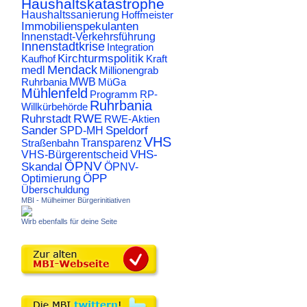
Haushaltskatastrophe
Haushaltssanierung
Hoffmeister
Immobilienspekulanten
Innenstadt-Verkehrsführung
Innenstadtkrise
Integration
Kirchturmspolitik
Kaufhof
Kraft
Mendack
medl
Millionengrab
Ruhrbania
MWB
MüGa
Mühlenfeld
Programm
RP-
Ruhrbania
Willkürbehörde
RWE
Ruhrstadt
RWE-Aktien
Sander
Speldorf
SPD-MH
VHS
Transparenz
Straßenbahn
VHS-
VHS-Bürgerentscheid
ÖPNV
Skandal
ÖPNV-
ÖPP
Optimierung
Überschuldung
MBI - Mülheimer Bürgerinitiativen
Wirb ebenfalls für deine Seite