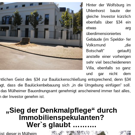
Hinter der Wolfsburg
im
Uhlenhorst baute der
gleiche Investor kürzlich
ebenfalls über §34 ein
etwas arg
überdimensioniertes
Gebäude (im Speldor- fer
Volksmund „die
Botschaft“ getauft)
anstelle einer vorherigen
sehr viel bescheideneren
Villa, ebenfalls so ganz
und gar nicht dem
ntlichen Geist des §34 zur Baulückenschließung entsprechend, denn §34
gt, dass die Baulückenbebauung sich „in die Umgebung einfügen“ soll.
das Mülheimer Bauordnungsamt genehmigt anscheinend immer fast alles,
 der Investor genehm ist.
„Sieg der Denkmalpflege“ durch
Immobilienspekulanten?
Wer`s glaubt ……….
ist dieser in Mülheim