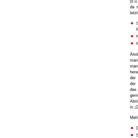
(s.u
da 
letz
S
W
N
W
Ähn
man 
m
her
der 
der 
das
ger
Abri
in „
Mehr
S