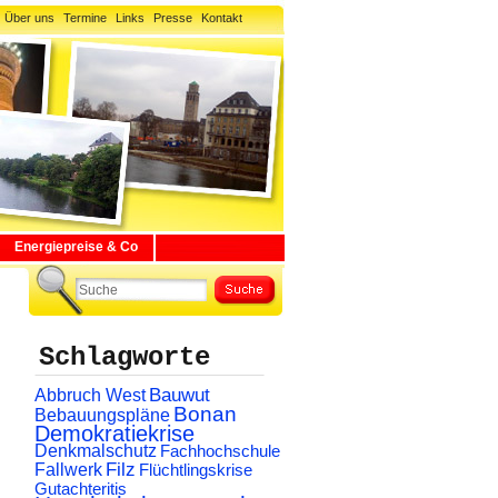
Über uns
Termine
Links
Presse
Kontakt
Energiepreise & Co
Schlagworte
Abbruch West
Bauwut
Bonan
Bebauungspläne
Demokratiekrise
Denkmalschutz
Fachhochschule
Filz
Fallwerk
Flüchtlingskrise
Gutachteritis