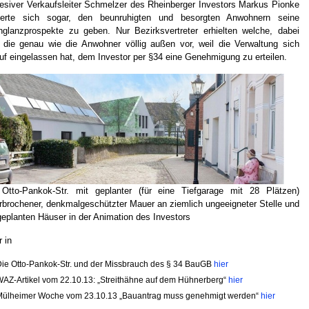
esiver Verkaufsleiter Schmelzer des Rheinberger Investors Markus Pionke
gerte sich sogar, den beunruhigten und besorgten Anwohnern seine
glanzprospekte zu geben. Nur Bezirksvertreter erhielten welche, dabei
 die genau wie die Anwohner völlig außen vor, weil die Verwaltung sich
uf eingelassen hat, dem Investor per §34 eine Genehmigung zu erteilen.
Otto-Pankok-Str. mit geplanter (für eine Tiefgarage mit 28 Plätzen)
rbrochener, denkmalgeschützter Mauer an ziemlich ungeeigneter Stelle und
geplanten Häuser in der Animation des Investors
 in
ie Otto-Pankok-Str. und der Missbrauch des § 34 BauGB
hier
AZ-Artikel vom 22.10.13: „Streithähne auf dem Hühnerberg“
hier
Mülheimer Woche vom 23.10.13 „Bauantrag muss genehmigt werden“
hier