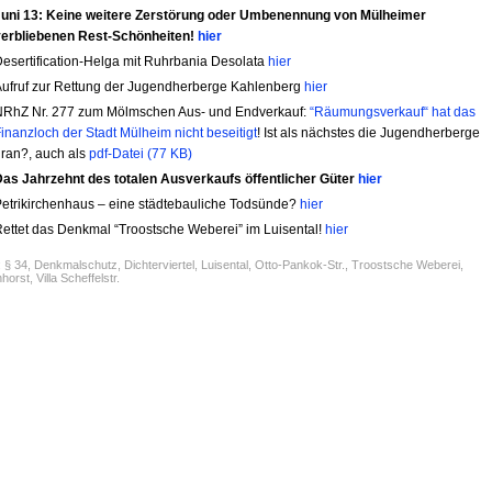
Juni 13: Keine weitere Zerstörung oder Umbenennung von Mülheimer
verbliebenen Rest-Schönheiten!
hier
esertification-Helga mit Ruhrbania Desolata
hier
ufruf zur Rettung der Jugendherberge Kahlenberg
hier
NRhZ Nr. 277 zum Mölmschen Aus- und Endverkauf:
“Räumungsverkauf“ hat das
inanzloch der Stadt Mülheim nicht beseitigt
! Ist als nächstes die Jugendherberge
ran?, auch als
pdf-Datei (77 KB)
as Jahrzehnt des totalen Ausverkaufs öffentlicher Güter
hier
etrikirchenhaus – eine städtebauliche Todsünde?
hier
ettet das Denkmal “Troostsche Weberei” im Luisental!
hier
:
§ 34
,
Denkmalschutz
,
Dichterviertel
,
Luisental
,
Otto-Pankok-Str.
,
Troostsche Weberei
,
nhorst
,
Villa Scheffelstr.