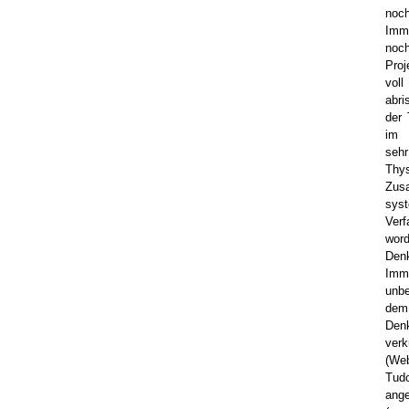
no
Immo
noch
Proj
vo
abri
der 
im 
sehr
Thy
Zus
sys
Verf
word
Denk
Immo
unbe
dem 
Denk
verk
(We
Tudo
ange