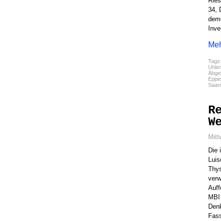
Ries
34, 
demo
Inve
Meh
Tags
Uhle
Abgel
Eppi
Saar
R
W
Mitt
Die 
Luis
Thys
verw
Auff
MBI 
Denk
Fass