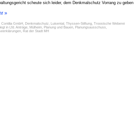
altungsgericht scheute sich leider, dem Denkmalschutz Vorrang zu geben
r »
:
Contilia GmbH
,
Denkmalschutz
,
Luisental
,
Thyssen-Stiftung
,
Troostsche Weberei
egt in
Lfd. Anträge
,
Mülheim
,
Planung und Bauen
,
Planungsausschuss
,
seerklärungen
,
Rat der Stadt MH