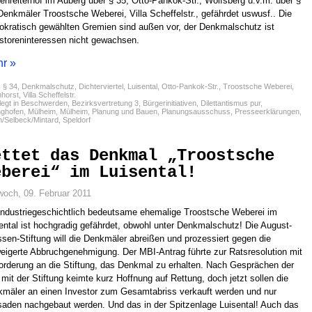
enreiterhof im Auberg über § 35, Otto-Pankok-Str., Wolfsberg u.v.m. über §
Denkmäler Troostsche Weberei, Villa Scheffelstr., gefährdet uswusf.. Die
kratisch gewählten Gremien sind außen vor, der Denkmalschutz ist
storeninteressen nicht gewachsen.
r »
:
§ 34
,
Denkmalschutz
,
Dichterviertel
,
Luisental
,
Otto-Pankok-Str.
,
Troostsche Weberei
,
nhorst
,
Villa Scheffelstr.
egt in
Beschwerden
,
Bezirksvertretung 3
,
Bürgerinitiativen
,
Dilettantismus pur
,
nghofen
,
Mülheim
,
Mülheim
,
Planung und Bauen
,
Planungsausschuss
,
Presseerklärungen
,
n/Selbeck/Mintard
,
Speldorf
ettet das Denkmal „Troostsche
eberei“ im Luisental!
woch, 09. Februar 2011
industriegeschichtlich bedeutsame ehemalige Troostsche Weberei im
ental ist hochgradig gefährdet, obwohl unter Denkmalschutz! Die August-
sen-Stiftung will die Denkmäler abreißen und prozessiert gegen die
eigerte Abbruchgenehmigung. Der MBI-Antrag führte zur Ratsresolution mit
orderung an die Stiftung, das Denkmal zu erhalten. Nach Gesprächen der
mit der Stiftung keimte kurz Hoffnung auf Rettung, doch jetzt sollen die
mäler an einen Investor zum Gesamtabriss verkauft werden und nur
aden nachgebaut werden. Und das in der Spitzenlage Luisental! Auch das