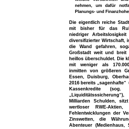
nehmen, um dafür notfa
Planungs- und Finanzhohe
Die eigentlich reiche Sta
mit bisher für das Ruh
niedriger Arbeitslosigkei
diversifizierter Wirtschaft, i
die Wand gefahren, soga
Großstadt weit und breit 
heillos überschuldet. Die k
mit weniger als 170.00
inmitten von größeren G
Essen, Duisburg, Oberha
2016 bereits „sagenhafte“ ü
Kassenkredite (sog. 
„Liquiditätsssicherung“)
Milliarden Schulden, sit
wertloser RWE-Aktien,
Fehlentwicklungen der Ve
Zinswetten, die Währun
Abenteuer (Medienhaus, 