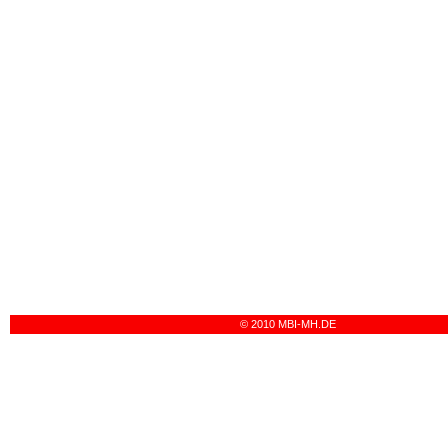
© 2010 MBI-MH.DE