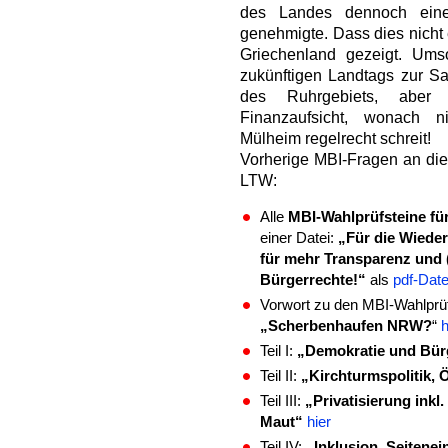
des Landes dennoch ein
genehmigte. Dass dies nicht 
Griechenland gezeigt. Ums
zukünftigen Landtags zur Sa
des Ruhrgebiets, aber 
Finanzaufsicht, wonach ni
Mülheim regelrecht schreit!
Vorherige MBI-Fragen an di
LTW:
Alle
MBI-Wahlprüfsteine f
einer Datei:
„Für die Wiede
für mehr Transparenz und
Bürgerrechte!“
als
pdf-Date
Vorwort zu den MBI-Wahlprüf
„Scherbenhaufen NRW?
“
h
Teil I:
„Demokratie und Bür
Teil II:
„Kirchturmspolitik,
Teil III:
„Privatisierung inkl
Maut“
hier
Teil IV:
„Inklusion, Seitene