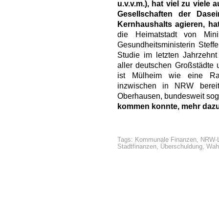
u.v.v.m.), hat viel zu viele 
Gesellschaften der Dase
Kernhaushalts agieren, hat
die Heimatstadt von Mini
Gesundheitsministerin Steffe
Studie im letzten Jahrzehn
aller deutschen Großstädte 
ist Mülheim wie eine Ra
inzwischen in NRW bereit
Oberhausen, bundesweit sogar
kommen konnte, mehr dazu
Tags:
Kommunale Finanzen
,
NRW-L
Stadtfinanzen
,
Überschuldung
,
Wahl