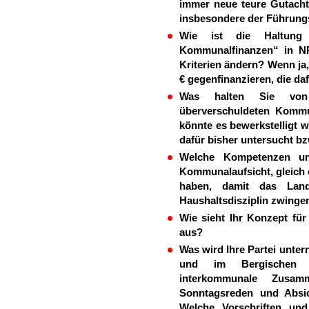
immer neue teure Gutacht
insbesondere der Führung
Wie ist die Haltung 
Kommunalfinanzen“ in N
Kriterien ändern? Wenn ja,
€ gegenfinanzieren, die da
Was halten Sie von 
überverschuldeten Komm
könnte es bewerkstelligt w
dafür bisher untersucht bz
Welche Kompetenzen und
Kommunalaufsicht, gleich 
haben, damit das La
Haushaltsdisziplin zwinge
Wie sieht Ihr Konzept fü
aus?
Was wird Ihre Partei unte
und im Bergischen L
interkommunale Zusa
Sonntagsreden und Absic
Welche Vorschriften und