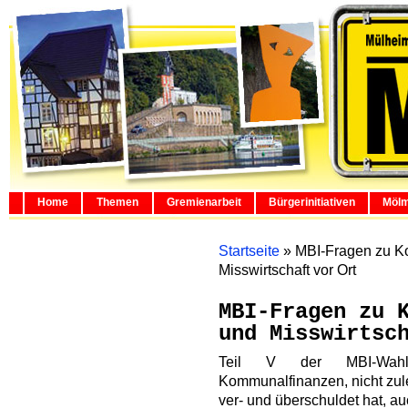
Home
Themen
Gremienarbeit
Bürgerinitiativen
Mölm
Startseite
»
MBI-Fragen zu K
Misswirtschaft vor Ort
MBI-Fragen zu 
und Misswirtsc
Teil V der MBI-Wahlp
Kommunalfinanzen, nicht zule
ver- und überschuldet hat, au