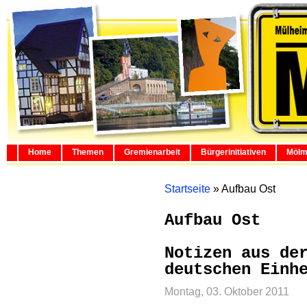
Home
Themen
Gremienarbeit
Bürgerinitiativen
Mölm
Startseite
»
Aufbau Ost
Aufbau Ost
Notizen aus de
deutschen Einh
Montag, 03. Oktober 2011