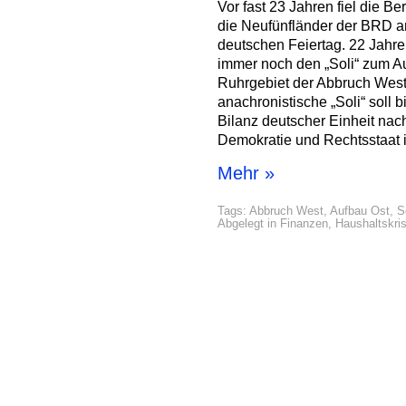
Vor fast 23 Jahren fiel die B
die Neufünfländer der BRD an
deutschen Feiertag. 22 Jahr
immer noch den „Soli“ zum Au
Ruhrgebiet der Abbruch West
anachronistische „Soli“ soll b
Bilanz deutscher Einheit na
Demokratie und Rechtsstaat 
Mehr »
Tags:
Abbruch West
,
Aufbau Ost
,
S
Abgelegt in
Finanzen
,
Haushaltskri