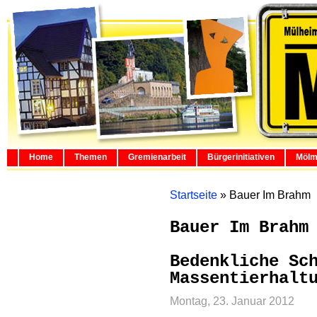
Home
Themen
Gremienarbeit
Bürgerinitiativen
Mölm
Startseite
»
Bauer Im Brahm
Bauer Im Brahm
Bedenkliche Sc
Massentierhalt
Montag, 23. Januar 2012