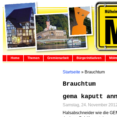
Home
Themen
Gremienarbeit
Bürgerinitiativen
Mölm
Startseite
»
Brauchtum
Brauchtum
gema kaputt an
Samstag, 24. November 201
Halsabschneider wie die GE