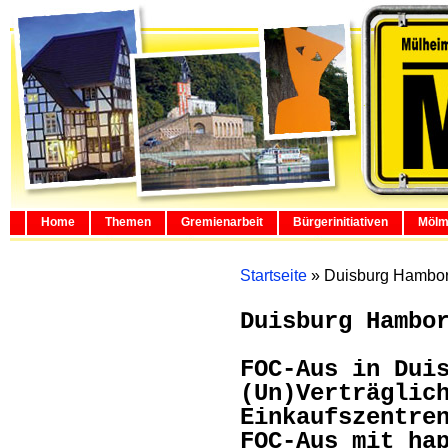
Home
Themen
Gremienarbeit
Bürgerinitiativen
Mölm
Startseite
»
Duisburg Hambo
Duisburg Hambo
FOC-Aus in Dui
(Un)Verträglic
Einkaufszentre
FOC-Aus mit ha