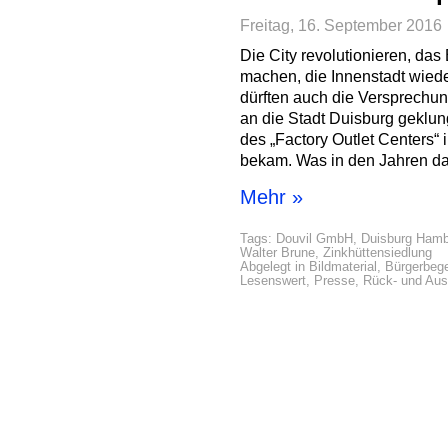
Freitag, 16. September 2016
Die City revolutionieren, da
machen, die Innenstadt wiede
dürften auch die Versprechu
an die Stadt Duisburg geklun
des „Factory Outlet Centers“
bekam. Was in den Jahren dar
Mehr »
Tags:
Douvil GmbH
,
Duisburg Hamb
Walter Brune
,
Zinkhüttensiedlung
Abgelegt in
Bildmaterial
,
Bürgerbeg
Lesenswert
,
Presse
,
Rück- und Aus