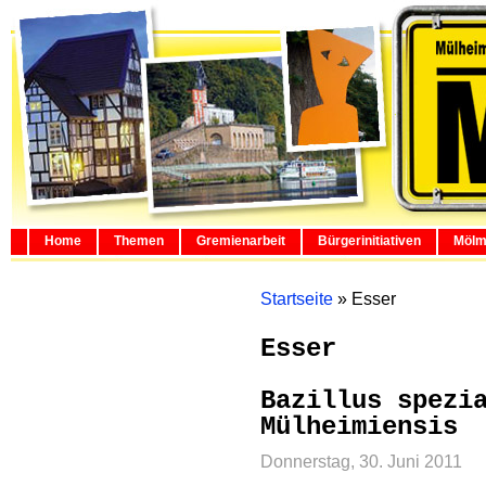
Home
Themen
Gremienarbeit
Bürgerinitiativen
Mölm
Startseite
»
Esser
Esser
Bazillus spezi
Mülheimiensis
Donnerstag, 30. Juni 2011