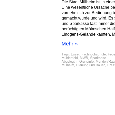
Die Stadt Mülheim ist in ei
Eine wesentliche Ursache bes
vornehmlich zur Bedienung b
gemacht wurde und wird. Es 
und Sparkasse fast immer di
berüchtigten Mölmschen Haif
Lindgens-Gelände kauften. M
Mehr »
Tags:
Esser
,
Fachhochschule
,
Feue
Mühlenfeld
,
MWB
,
Sparkasse
Abgelegt in
Grundinfo
,
Menden/Raad
Mülheim
,
Planung und Bauen
,
Pres