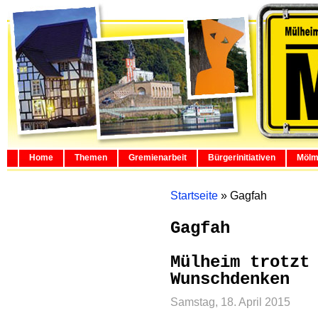
Home
Themen
Gremienarbeit
Bürgerinitiativen
Mölm
Startseite
»
Gagfah
Gagfah
Mülheim trotzt
Wunschdenken
Samstag, 18. April 2015