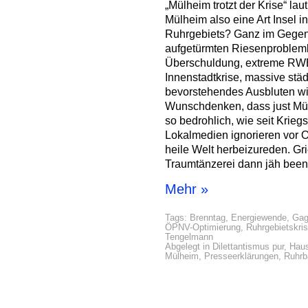
„Mülheim trotzt der Krise“ laut
Mülheim also eine Art Insel 
Ruhrgebiets? Ganz im Gegent
aufgetürmten Riesenproblemb
Überschuldung, extreme RW
Innenstadtkrise, massive stä
bevorstehendes Ausbluten wic
Wunschdenken, dass just Mülh
so bedrohlich, wie seit Krieg
Lokalmedien ignorieren vor O
heile Welt herbeizureden. Gr
Traumtänzerei dann jäh beend
Mehr »
Tags:
Brenntag
,
Energiewende
,
Gag
ÖPNV-Optimierung
,
Ruhrgebietskri
Tengelmann
Abgelegt in
Dilettantismus pur
,
Haus
Mülheim
,
Presseerklärungen
,
Ruhrb