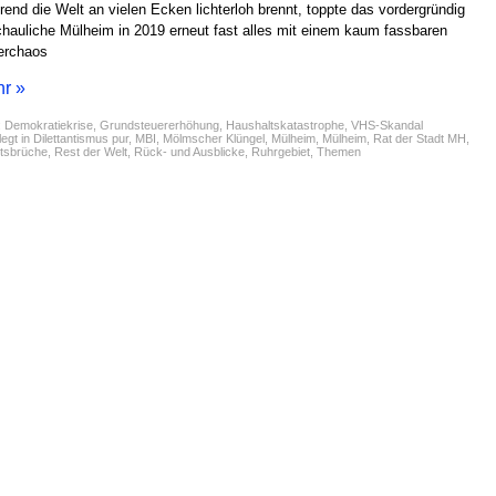
end die Welt an vielen Ecken lichterloh brennt, toppte das vordergründig
hauliche Mülheim in 2019 erneut fast alles mit einem kaum fassbaren
erchaos
r »
:
Demokratiekrise
,
Grundsteuererhöhung
,
Haushaltskatastrophe
,
VHS-Skandal
egt in
Dilettantismus pur
,
MBI
,
Mölmscher Klüngel
,
Mülheim
,
Mülheim
,
Rat der Stadt MH
,
tsbrüche
,
Rest der Welt
,
Rück- und Ausblicke
,
Ruhrgebiet
,
Themen