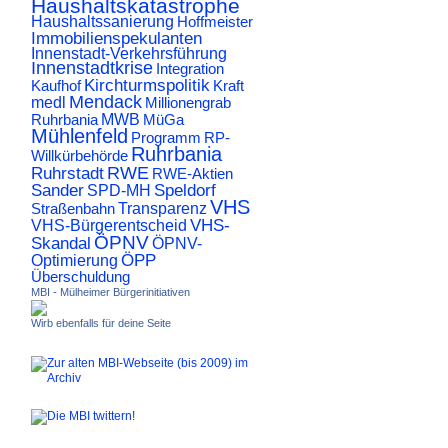
Haushaltskatastrophe
Haushaltssanierung
Hoffmeister
Immobilienspekulanten
Innenstadt-Verkehrsführung
Innenstadtkrise
Integration
Kirchturmspolitik
Kaufhof
Kraft
Mendack
medl
Millionengrab
Ruhrbania
MWB
MüGa
Mühlenfeld
Programm
RP-
Ruhrbania
Willkürbehörde
RWE
Ruhrstadt
RWE-Aktien
Sander
Speldorf
SPD-MH
VHS
Transparenz
Straßenbahn
VHS-
VHS-Bürgerentscheid
ÖPNV
Skandal
ÖPNV-
ÖPP
Optimierung
Überschuldung
MBI - Mülheimer Bürgerinitiativen
Wirb ebenfalls für deine Seite