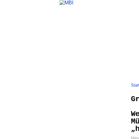
Home
Themen
Gremienarbeit
Star
G
W
M
„
Mitt