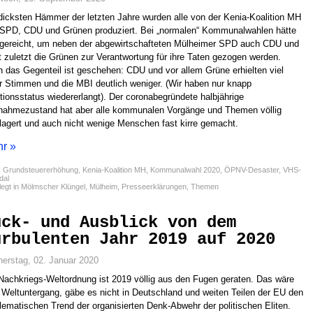
dicksten Hämmer der letzten Jahre wurden alle von der Kenia-Koalition MH
SPD, CDU und Grünen produziert. Bei „normalen“ Kommunalwahlen hätte
gereicht, um neben der abgewirtschafteten Mülheimer SPD auch CDU und
t zuletzt die Grünen zur Verantwortung für ihre Taten gezogen werden.
 das Gegenteil ist geschehen: CDU und vor allem Grüne erhielten viel
 Stimmen und die MBI deutlich weniger. (Wir haben nur knapp
tionsstatus wiedererlangt). Der coronabegründete halbjährige
ahmezustand hat aber alle kommunalen Vorgänge und Themen völlig
lagert und auch nicht wenige Menschen fast kirre gemacht.
r »
:
Grundsteuererhöhung
,
Kenia-Koalition MH
,
Kommunalwahl 2020
,
ÖPNV-Desaster
,
VHS-
dal
egt in
Mölmscher Klüngel
,
Mülheim
,
Presseerklärungen
,
Themen
ück- und Ausblick von dem
urbulenten Jahr 2019 auf 2020
erstag, 02. Januar 2020
Nachkriegs-Weltordnung ist 2019 völlig aus den Fugen geraten. Das wäre
 Weltuntergang, gäbe es nicht in Deutschland und weiten Teilen der EU den
lematischen Trend der organisierten Denk-Abwehr der politischen Eliten.