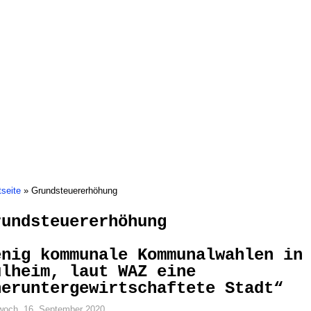
Bürgerinitiativen
Mölmscher Klüngel
Mülheim
Ruhrbania
tseite
»
Grundsteuererhöhung
rundsteuererhöhung
enig kommunale Kommunalwahlen in
ülheim, laut WAZ eine
heruntergewirtschaftete Stadt“
woch, 16. September 2020