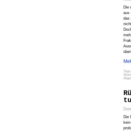
Die 
aus 
das 
nich
Doch
mehr
Frak
Ausn
über
Meh
Tags
Skan
Abgel
R
t
Donn
Die 
kein
prob