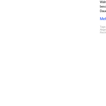
Währ
besc
Dau
Meh
Tags
Abgel
Rech