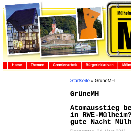
Home
Themen
Gremienarbeit
Bürgerinitiativen
Mölm
Startseite
»
GrüneMH
GrüneMH
Atomausstieg b
in RWE-Mülheim
gute Nacht Mül