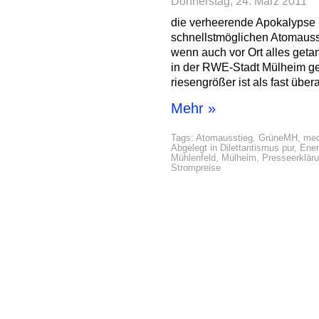
Donnerstag, 24. März 2011
die verheerende Apokalypse
schnellstmöglichen Atomausst
wenn auch vor Ort alles get
in der RWE-Stadt Mülheim ge
riesengrößer ist als fast übera
Mehr »
Tags:
Atomausstieg
,
GrüneMH
,
med
Abgelegt in
Dilettantismus pur
,
Ener
Mühlenfeld
,
Mülheim
,
Presseerklär
Strompreise