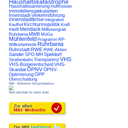
Haushaltskatastrophe
Haushaltssanierung
Hoffmeister
Immobilienspekulanten
Innenstadt-Verkehrsführung
Innenstadtkrise
Integration
Kirchturmspolitik
Kaufhof
Kraft
Mendack
medl
Millionengrab
Ruhrbania
MWB
MüGa
Mühlenfeld
Programm
RP-
Ruhrbania
Willkürbehörde
RWE
Ruhrstadt
RWE-Aktien
Sander
Speldorf
SPD-MH
VHS
Transparenz
Straßenbahn
VHS-
VHS-Bürgerentscheid
ÖPNV
Skandal
ÖPNV-
ÖPP
Optimierung
Überschuldung
MBI - Mülheimer Bürgerinitiativen
Wirb ebenfalls für deine Seite