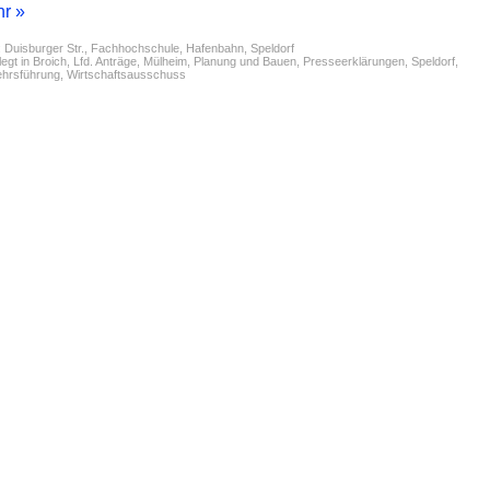
r »
:
Duisburger Str.
,
Fachhochschule
,
Hafenbahn
,
Speldorf
egt in
Broich
,
Lfd. Anträge
,
Mülheim
,
Planung und Bauen
,
Presseerklärungen
,
Speldorf
,
ehrsführung
,
Wirtschaftsausschuss