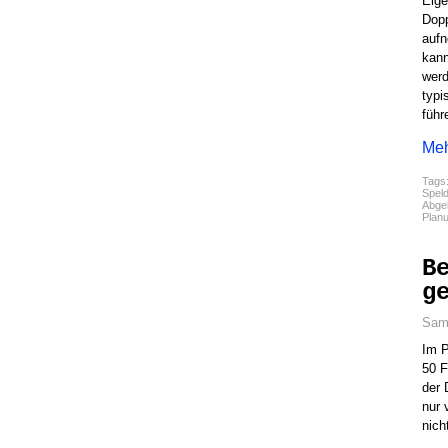
Eige
Dopp
aufn
kann
werd
typi
führ
Meh
Tags
Speld
Abgel
Plan
B
g
Sams
Im P
50 F
der 
nur 
nicht