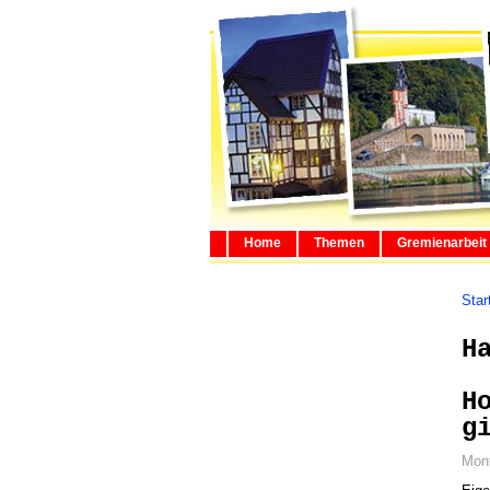
Home
Themen
Gremienarbeit
Star
H
H
g
Mont