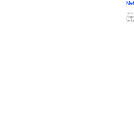
Meh
Tags
Abgel
Verk