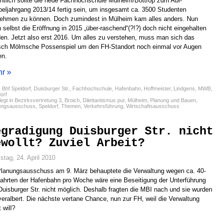
ntlich sollte die neue Fachhochschule Mülheim/Bottrop zum Abi-
eljahrgang 2013/14 fertig sein, um insgesamt ca. 3500 Studenten
ehmen zu können. Doch zumindest in Mülheim kam alles anders. Nun
 selbst die Eröffnung in 2015 „über-raschend“(?!?) doch nicht eingehalten
en. Jetzt also erst 2016. Um alles zu verstehen, muss man sich das
sch Mölmsche Possenspiel um den FH-Standort noch einmal vor Augen
en.
r »
:
Bhf Speldorf
,
Duisburger Str.
,
Fachhochschule
,
Hafenbahn
,
Hoffmeister
,
Lindgens
,
MWB
,
orf
egt in
Bezirksvertretung 3
,
Broich
,
Dilettantismus pur
,
Mülheim
,
Planung und Bauen
,
ungsausschuss
,
Speldorf
,
Themen
,
Verkehrsführung
,
Wirtschaftsausschuss
egradigung Duisburger Str. nicht
ewollt? Zuviel Arbeit?
tag, 24. April 2010
lanungsausschuss am 9. März behauptete die Verwaltung wegen ca. 40-
ahrten der Hafenbahn pro Woche wäre eine Beseitigung der Unterführung
Duisburger Str. nicht möglich. Deshalb fragten die MBI nach und sie wurden
veralbert. Die nächste vertane Chance, nun zur FH, weil die Verwaltung
 will?