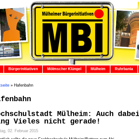
Bürgerinitiativen
Mölmscher Klüngel
Mülheim
Ruhrbania
tseite
»
Hafenbahn
afenbahn
ochschulstadt Mülheim: Auch dabe
ing Vieles nicht gerade!
ag, 02. Februar 2015