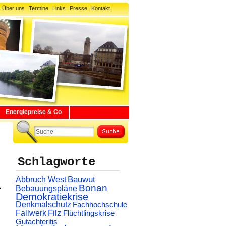
Über uns
Termine
Links
Presse
Kontakt
Energiepreise & Co
Schlagworte
Abbruch West
Bauwut
i
Bonan
Bebauungspläne
Demokratiekrise
Denkmalschutz
Fachhochschule
Filz
Fallwerk
Flüchtlingskrise
Gutachteritis