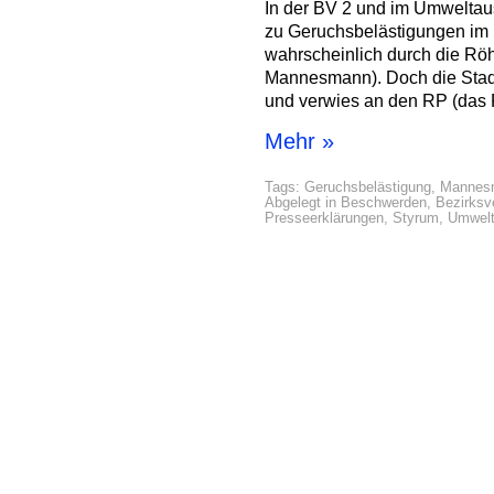
In der BV 2 und im Umweltau
zu Geruchsbelästigungen im B
wahrscheinlich durch die Röh
Mannesmann). Doch die Stadt 
und verwies an den RP (das F
Mehr »
Tags:
Geruchsbelästigung
,
Mannes
Abgelegt in
Beschwerden
,
Bezirksv
Presseerklärungen
,
Styrum
,
Umwel