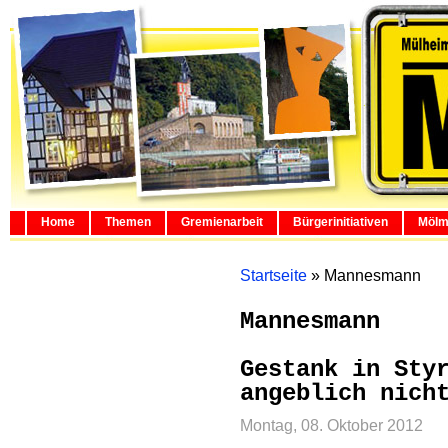
Home
Themen
Gremienarbeit
Bürgerinitiativen
Mölm
Startseite
»
Mannesmann
Mannesmann
Gestank in Sty
angeblich nich
Montag, 08. Oktober 2012