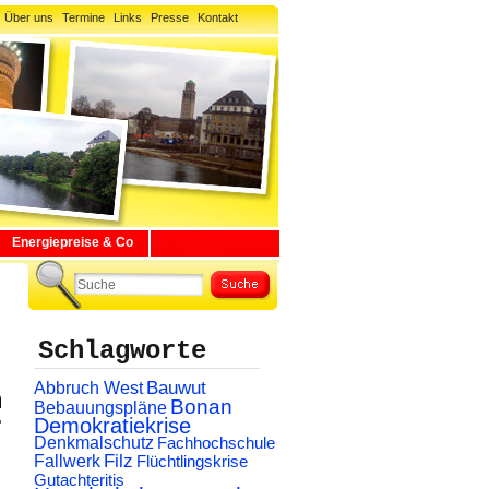
Über uns
Termine
Links
Presse
Kontakt
Energiepreise & Co
Schlagworte
Abbruch West
Bauwut
n
Bonan
Bebauungspläne
r
Demokratiekrise
Denkmalschutz
Fachhochschule
Filz
Fallwerk
Flüchtlingskrise
Gutachteritis