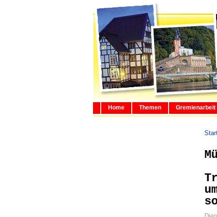
Home
Themen
Gremienarbeit
Star
M
T
u
s
Dien