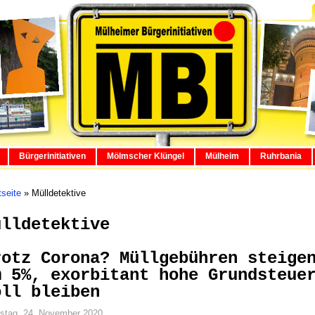
Bürgerinitiativen
Mölmscher Klüngel
Mülheim
Ruhrbania
tseite
»
Mülldetektive
ülldetektive
rotz Corona? Müllgebühren steige
m 5%, exorbitant hohe Grundsteue
oll bleiben
stag, 24. November 2020