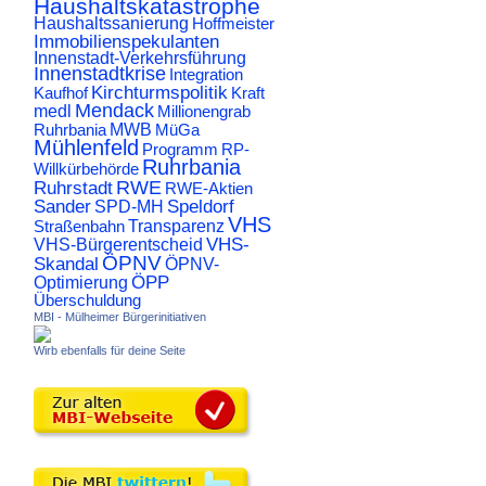
Haushaltskatastrophe
Haushaltssanierung
Hoffmeister
Immobilienspekulanten
Innenstadt-Verkehrsführung
Innenstadtkrise
Integration
Kirchturmspolitik
Kaufhof
Kraft
Mendack
medl
Millionengrab
Ruhrbania
MWB
MüGa
Mühlenfeld
Programm
RP-
Ruhrbania
Willkürbehörde
RWE
Ruhrstadt
RWE-Aktien
Sander
Speldorf
SPD-MH
VHS
Transparenz
Straßenbahn
VHS-
VHS-Bürgerentscheid
ÖPNV
Skandal
ÖPNV-
ÖPP
Optimierung
Überschuldung
MBI - Mülheimer Bürgerinitiativen
Wirb ebenfalls für deine Seite