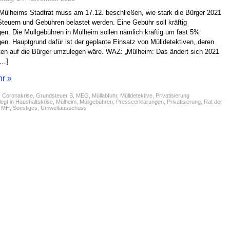
Mülheims Stadtrat muss am 17.12. beschließen, wie stark die Bürger 2021
Steuern und Gebühren belastet werden. Eine Gebühr soll kräftig
gen. Die Müllgebühren in Mülheim sollen nämlich kräftig um fast 5%
gen. Hauptgrund dafür ist der geplante Einsatz von Mülldetektiven, deren
en auf die Bürger umzulegen wäre. WAZ: „Mülheim: Das ändert sich 2021
[…]
r »
:
Coronakrise
,
Grundsteuer B
,
MEG
,
Müllabfuhr
,
Mülldetektive
,
Privatisierung
egt in
Haushaltskrise
,
Mülheim
,
Müllgebühren
,
Presseerklärungen
,
Privatisierung
,
Rat der
t MH
,
Sonstiges
,
Umweltausschuss