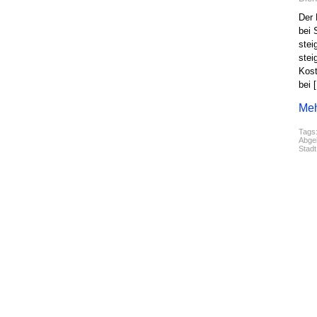
Der 
bei 
stei
stei
Kost
bei 
Meh
Tags
Abgel
Stad