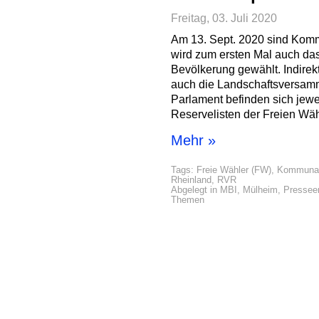
Freitag, 03. Juli 2020
Am 13. Sept. 2020 sind Kom
wird zum ersten Mal auch das
Bevölkerung gewählt. Indirekt
auch die Landschaftsversam
Parlament befinden sich jewei
Reservelisten der Freien W
Mehr »
Tags:
Freie Wähler (FW)
,
Kommunal
Rheinland
,
RVR
Abgelegt in
MBI
,
Mülheim
,
Pressee
Themen