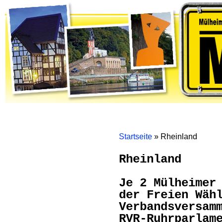
Home
Themen
Gremienarbeit
Bürgerinitiativen
Mölm
Startseite
»
Rheinland
Rheinland
Je 2 Mülheimer
der Freien Wäh
Verbandsversam
RVR-Ruhrparlam