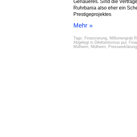
Genaueres. Sind die Verträg
Ruhrbania also eher ein Sc
Prestigeprojektes
Mehr »
Tags:
Finanzierung
,
Millionengrab R
Abgelegt in
Dilettantismus pur
,
Fina
Mülheim
,
Mülheim
,
Presseerklärun