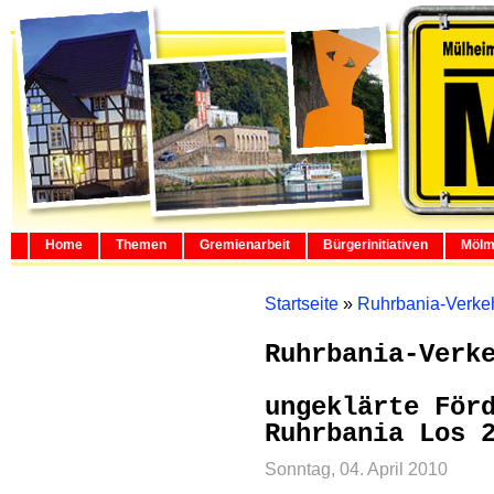
Home
Themen
Gremienarbeit
Bürgerinitiativen
Mölm
Startseite
»
Ruhrbania-Verke
Ruhrbania-Verk
ungeklärte För
Ruhrbania Los 
Sonntag, 04. April 2010