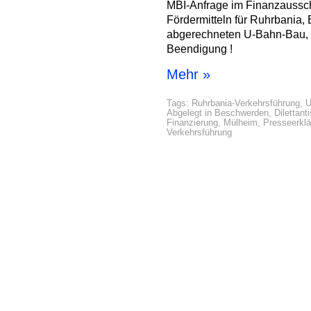
MBI-Anfrage im Finanzaussc
Fördermitteln für Ruhrbania,
abgerechneten U-Bahn-Bau, 
Beendigung !
Mehr »
Tags:
Ruhrbania-Verkehrsführung
,
U
Abgelegt in
Beschwerden
,
Dilettant
Finanzierung
,
Mülheim
,
Presseerkl
Verkehrsführung