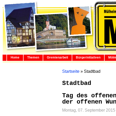
Home
Themen
Gremienarbeit
Bürgerinitiativen
Mölm
Startseite
»
Stadtbad
Stadtbad
Tag des offene
der offenen Wu
Montag, 07. September 2015