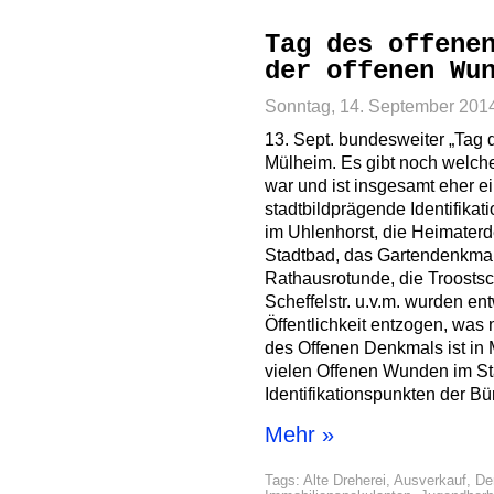
Tag des offene
der offenen Wu
Sonntag, 14. September 201
13. Sept. bundesweiter „Tag 
Mülheim. Es gibt noch welch
war und ist insgesamt eher e
stadtbildprägende Identifika
im Uhlenhorst, die Heimaterd
Stadtbad, das Gartendenkmal 
Rathausrotunde, die Troosts
Scheffelstr. u.v.m. wurden en
Öffentlichkeit entzogen, was
des Offenen Denkmals ist in
vielen Offenen Wunden im St
Identifikationspunkten der Bür
Mehr »
Tags:
Alte Dreherei
,
Ausverkauf
,
De