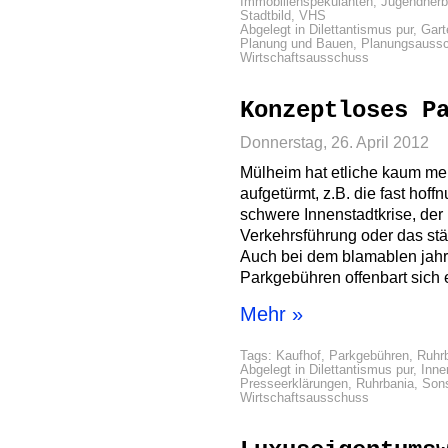
Immobilienspekulanten
,
Jugendherb
Stadtbild
,
VHS
Abgelegt in
Dilettantismus pur
,
Gar
Planung und Bauen
,
Planungsauss
Wirtschaftsausschuss
Konzeptloses P
Donnerstag, 26. April 2012
Mülheim hat etliche kaum me
aufgetürmt, z.B. die fast hof
schwere Innenstadtkrise, der
Verkehrsführung oder das stä
Auch bei dem blamablen jahr
Parkgebühren offenbart sich 
Mehr »
Tags:
Kaufhof
,
Parkgebühren
,
Ruhr
Abgelegt in
Dilettantismus pur
,
Inne
Presseerklärungen
,
Ruhrbania
,
Sons
Wirtschaftsausschuss