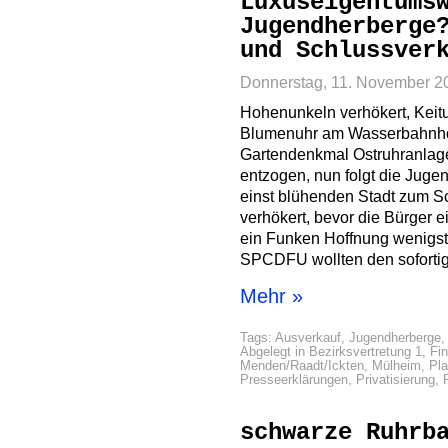
Luxuseigentums
Jugendherberge
und Schlussver
Donnerstag, 11. November 2
Hohenunkeln verhökert, Keit
Blumenuhr am Wasserbahnhof
Gartendenkmal Ostruhranlagen
entzogen, nun folgt die Juge
einst blühenden Stadt zum S
verhökert, bevor die Bürger 
ein Funken Hoffnung wenigst
SPCDFU wollten den sofortig
Mehr »
Tags:
Ausverkauf
,
Jugendherberge
Abgelegt in
Bezirksvertretung 1
,
Fi
Menden/Raadt/Ickten
,
Mülheim
,
Pl
Presseerklärungen
,
Privatisierung
,
schwarze Ruhrb