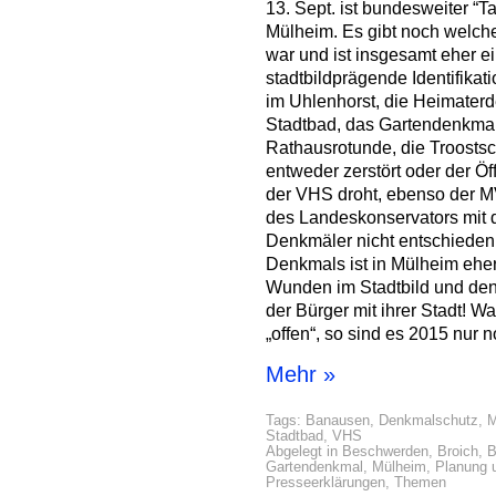
13. Sept. ist bundesweiter “
Mülheim. Es gibt noch welch
war und ist insgesamt eher e
stadtbildprägende Identifika
im Uhlenhorst, die Heimaterd
Stadtbad, das Gartendenkmal 
Rathausrotunde, die Troosts
entweder zerstört oder der Öf
der VHS droht, ebenso der MV
des Landeskonservators mit 
Denkmäler nicht entschieden
Denkmals ist in Mülheim eher
Wunden im Stadtbild und den 
der Bürger mit ihrer Stadt! W
„offen“, so sind es 2015 nur n
Mehr »
Tags:
Banausen
,
Denkmalschutz
,
M
Stadtbad
,
VHS
Abgelegt in
Beschwerden
,
Broich
,
B
Gartendenkmal
,
Mülheim
,
Planung 
Presseerklärungen
,
Themen