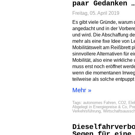
paar Gedanken 
Freitag, 05. April 2019
Es gibt viele Gründe, warum 
angedacht und in der Vorberei
und wird. Die Abschaffung des 
mehr als eine fixe Idee von 
Mobilitätswelt am Reißbrett 
sinnvollere Alternativen für e
Mobilität, also eine wirklich
muss erst noch eröffnet werd
wenn die momentanen Irrweg
teilweise als solche entpupp
Mehr »
Tags:
autonomes Fahren
,
CO2
,
Ele
Abgelegt in
Energiepreise & Co
,
Pr
Verkehrsführung
,
Wirtschaftsaussc
Dieselfahrverb
Segen für eine