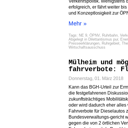
Verkehrspolitik. Wenigstens 
erfolgreich, er fährt weiter b
und Konzeptlosigkeit zur ÖP
Mehr »
Tags:
NE 9
,
ÖPNV
,
Ruhrbahn
,
Verk
Abgelegt in
Dilettantismus pur
,
Ener
Presseerklärungen
,
Ruhrgebiet
,
Th
Wirtschaftsausschuss
Mülheim und mö
fahrverbote: F
Donnerstag, 01. März 2018
Kann das BGH-Urteil zur Erm
die festgefahrenen Diskussi
zukunftsträchtiges Mobilität
oder wird dadurch eher alles 
Fahrverbote für Dieselautos 
Bundesverwaltungs-gericht w
gegen die von 2 örtlichen Ve