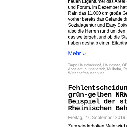
neuen Eigentümer das Areal
und Forum. Im Dezember hatte
Rain das 11.000 qm große G
vorher bereits das Gelände d
Sozialagentur und Easy Softw
also die Herren rund um den 
das weitergeht und ob die Sta
haben deshalb einen Eilantrag
Mehr »
Tags:
Hauptbahnhof
,
Hauptpost
,
Ö
Abgelegt in
Innenstadt
,
Mülheim
,
Pr
Wirtschaftsausschuss
Fehlentscheidu
grün-gelben NR
Beispiel der s
Rheinischen Ba
Freitag, 27. September 2019
Zum wiederholten Male wird