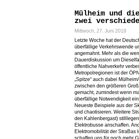
Mülheim und di
zwei verschied
Mittwoch, 27. Juni 2018
Letzte Woche hat der Deutsch
überfällige Verkehrswende un
angemahnt. Mehr als die weni
Dauerdiskussion um Dieselfa
öffentliche Nahverkehr verbe
Metropolregionen ist der ÖP
„Spitze“ auch dabei Mülheim/
zwischen den größeren Großstä
gemacht, zumindest wenn m
überfällige Notwendigkeit ei
Neueste Beispiele aus der Sk
und chaotisieren. Weitere S
den Kahlenbergast) stilllegen
Elektrobusse anschaffen. An
Elektromobilität der StraBas le
schaffen uns für noch mehr G