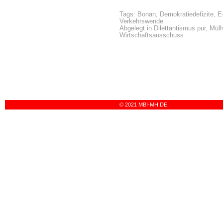
Tags:
Bonan
,
Demokratiedefizite
,
E
Verkehrswende
Abgelegt in
Dilettantismus pur
,
Mül
Wirtschaftsausschuss
© 2021 MBI-MH.DE