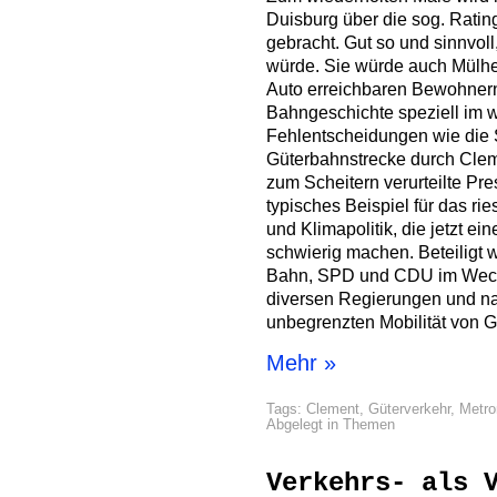
Duisburg über die sog. Ratin
gebracht. Gut so und sinnvol
würde. Sie würde auch Mülhe
Auto erreichbaren Bewohnern
Bahngeschichte speziell im w
Fehlentscheidungen wie die 
Güterbahnstrecke durch Clem
zum Scheitern verurteilte Pres
typisches Beispiel für das r
und Klimapolitik, die jetzt e
schwierig machen. Beteiligt 
Bahn, SPD und CDU im Wechs
diversen Regierungen und nat
unbegrenzten Mobilität von 
Mehr »
Tags:
Clement
,
Güterverkehr
,
Metro
Abgelegt in
Themen
Verkehrs- als 