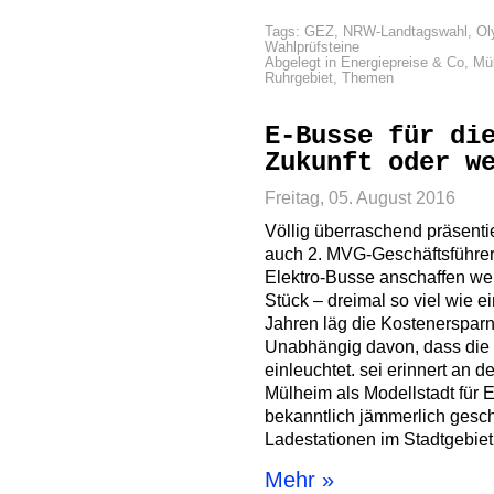
Tags:
GEZ
,
NRW-Landtagswahl
,
Ol
Wahlprüfsteine
Abgelegt in
Energiepreise & Co
,
Mü
Ruhrgebiet
,
Themen
E-Busse für di
Zukunft oder w
Freitag, 05. August 2016
Völlig überraschend präsent
auch 2. MVG-Geschäftsführer
Elektro-Busse anschaffen we
Stück – dreimal so viel wie e
Jahren läg die Kostenersparn
Unabhängig davon, dass die
einleuchtet. sei erinnert an
Mülheim als Modellstadt für
bekanntlich jämmerlich gesche
Ladestationen im Stadtgebiet
Mehr »