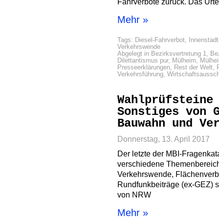
Fahrverbote zurück. Das Urtei
Mehr »
Tags:
Diesel-Fahrverbot
,
Innenstadt
Verkehrswende
Abgelegt in
Bezirksvertretung 1
,
Bez
Dilettantismus pur
,
Mülheim
,
Mülhe
Presseerklärungen
,
Rest der Welt
,
Verkehrsführung
,
Wirtschaftsaussc
Wahlprüfsteine
Sonstiges von 
Bauwahn und Ve
Donnerstag, 13. April 2017
Der letzte der MBI-Fragenka
verschiedene Themenbereich
Verkehrswende, Flächenverb
Rundfunkbeiträge (ex-GEZ) s
von NRW
Mehr »