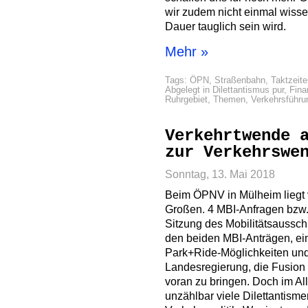
wir zudem nicht einmal wissen
Dauer tauglich sein wird.
Mehr »
Tags:
ÖPN
,
Straßenbahn
,
Taktzeite
Abgelegt in
Dilettantismus pur
,
Fin
Ruhrgebiet
,
Themen
,
Verkehrsführu
Verkehrtwende 
zur Verkehrswe
Sonntag, 13. Mai 2018
Beim ÖPNV in Mülheim liegt v
Großen. 4 MBI-Anfragen bzw.
Sitzung des Mobilitätsaussc
den beiden MBI-Anträgen, ei
Park+Ride-Möglichkeiten und
Landesregierung, die Fusion 
voran zu bringen. Doch im Al
unzählbar viele Dilettantism