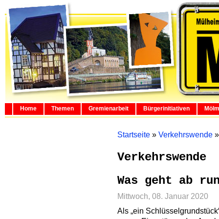
Home
Themen
Gremienarbeit
Bürgerinitiativen
Mölm
Startseite
»
Verkehrswende
Verkehrswende
Was geht ab ru
Mittwoch, 08. Januar 2020
Als „ein Schlüsselgrundstück