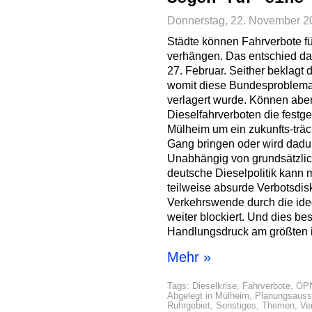
Donnerstag, 22. November 2
Städte können Fahrverbote fü
verhängen. Das entschied d
27. Februar. Seither beklagt 
womit diese Bundesproblema
verlagert wurde. Können aber
Dieselfahrverboten die festg
Mülheim um ein zukunfts-träc
Gang bringen oder wird dadurc
Unabhängig von grundsätzli
deutsche Dieselpolitik kann 
teilweise absurde Verbotsdisk
Verkehrswende durch die ide
weiter blockiert. Und dies b
Handlungsdruck am größten i
Mehr »
Tags:
Dieselkrise
,
Fahrverbote
,
ÖP
Abgelegt in
Mülheim
,
Planungsaus
Ruhrgebiet
,
Sonstiges
,
Themen
,
Ve