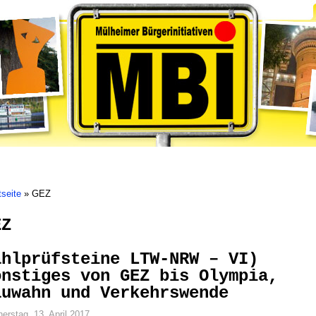
Bürgerinitiativen
Mölmscher Klüngel
Mülheim
Ruhrbania
tseite
»
GEZ
EZ
ahlprüfsteine LTW-NRW – VI)
onstiges von GEZ bis Olympia,
auwahn und Verkehrswende
erstag, 13. April 2017