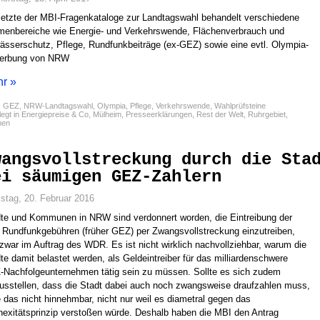
letzte der MBI-Fragenkataloge zur Landtagswahl behandelt verschiedene
enbereiche wie Energie- und Verkehrswende, Flächenverbrauch und
sserschutz, Pflege, Rundfunkbeiträge (ex-GEZ) sowie eine evtl. Olympia-
erbung von NRW
r »
:
GEZ
,
NRW-Landtagswahl
,
Olympia
,
Pflege
,
Verkehrswende
,
Wahlprüfsteine
egt in
Energiepreise & Co
,
Mülheim
,
Presseerklärungen
,
Rest der Welt
,
Ruhrgebiet
,
men
wangsvollstreckung durch die Sta
ei säumigen GEZ-Zahlern
tag, 20. Februar 2016
te und Kommunen in NRW sind verdonnert worden, die Eintreibung der
 Rundfunkgebühren (früher GEZ) per Zwangsvollstreckung einzutreiben,
zwar im Auftrag des WDR. Es ist nicht wirklich nachvollziehbar, warum die
te damit belastet werden, als Geldeintreiber für das milliardenschwere
Nachfolgeunternehmen tätig sein zu müssen. Sollte es sich zudem
usstellen, dass die Stadt dabei auch noch zwangsweise draufzahlen muss,
 das nicht hinnehmbar, nicht nur weil es diametral gegen das
exitätsprinzip verstoßen würde. Deshalb haben die MBI den Antrag