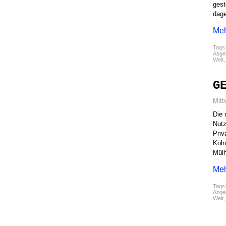
gest
dage
Meh
Tags
Abgel
Welt
G
Mitt
Die 
Nutz
Priv
Köln
Mülh
Meh
Tags
Abgel
Welt