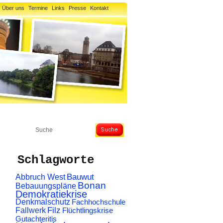
Über uns
Termine
Links
Presse
Kontakt
Energiepreise & Co
Schlagworte
Abbruch West
Bauwut
Bonan
Bebauungspläne
Demokratiekrise
Denkmalschutz
Fachhochschule
Filz
Fallwerk
Flüchtlingskrise
Gutachteritis