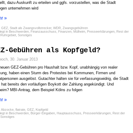
ellt, dazu Auskunft zu erteilen und ggfs. vorzustellen, was die Stadt
gen unternehmen wird
r »
:
GEZ
,
Stadt als Zwangsvollstrecker
,
WDR
,
Zwangsgebühren
egt in
Beschwerden
,
Finanzausschuss
,
Finanzen
,
Mülheim
,
Presseerklärungen
,
Rest der
,
Ruhrgebiet
,
Sonstiges
EZ-Gebühren als Kopfgeld?
woch, 30. Januar 2013
neuen GEZ-Gebühren pro Haushalt bzw. Kopf, unabhängig von realer
ung, haben einen Sturm des Protestes bei Kommunen, Firmen und
atpersonen ausgelöst. Gutachter halten sie für verfassungswidrig, die Stadt
 hat bereits den vorläufigen Boykott der Zahlung angekündigt. Und
eim? MBI-Antrag, dem Beispiel Kölns zu folgen
r »
:
Abzocke
,
flatrate
,
GEZ
,
Kopfgeld
egt in
Beschwerden
,
Bürger-Eingaben
,
Hauptausschuss
,
Presseerklärungen
,
Rest der
,
Sonstiges