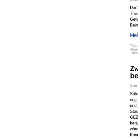
Der 
Them
Gewä
Bew
Meh
Tags
Abgel
The
Z
b
Sams
Städ
sog.
und 
Städ
GEZ-
hera
wäre
Konn