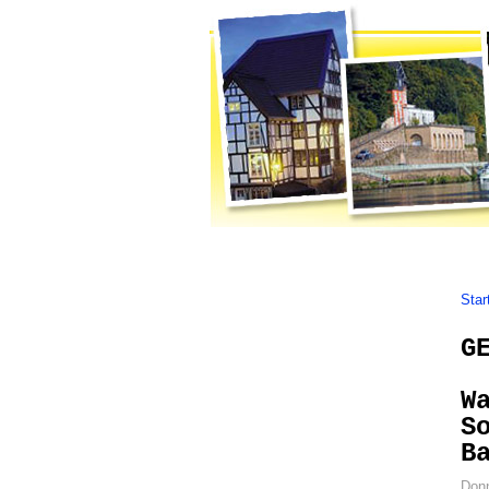
Home
Themen
Gremienarbeit
Star
G
W
S
B
Donn