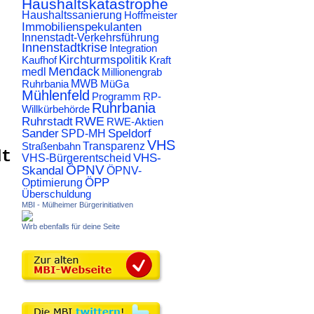
Haushaltskatastrophe
Haushaltssanierung
Hoffmeister
Immobilienspekulanten
Innenstadt-Verkehrsführung
Innenstadtkrise
Integration
Kirchturmspolitik
Kaufhof
Kraft
Mendack
medl
Millionengrab
Ruhrbania
MWB
MüGa
Mühlenfeld
Programm
RP-
Ruhrbania
Willkürbehörde
RWE
Ruhrstadt
RWE-Aktien
Sander
Speldorf
SPD-MH
VHS
Transparenz
Straßenbahn
dt
VHS-
VHS-Bürgerentscheid
ÖPNV
Skandal
ÖPNV-
ÖPP
Optimierung
Überschuldung
MBI - Mülheimer Bürgerinitiativen
Wirb ebenfalls für deine Seite