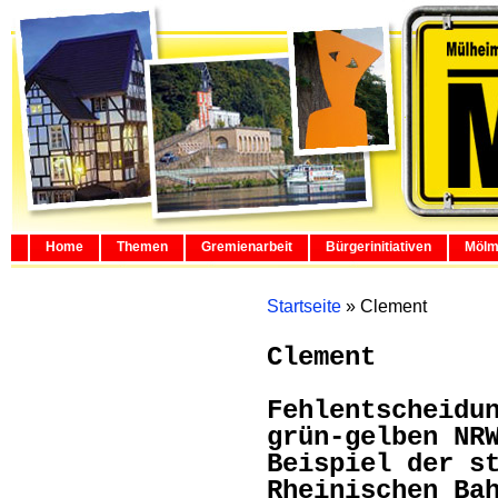
Home
Themen
Gremienarbeit
Bürgerinitiativen
Mölm
Startseite
»
Clement
Clement
Fehlentscheidu
grün-gelben NR
Beispiel der s
Rheinischen Ba