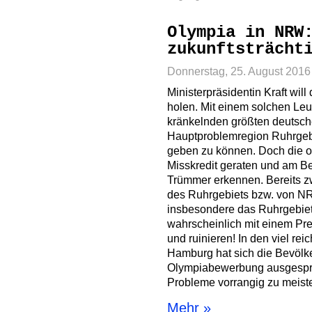
Olympia in NRW
zukunftsträcht
Donnerstag, 25. August 2016
Ministerpräsidentin Kraft wi
holen. Mit einem solchen Leuc
kränkelnden größten deutsch
Hauptproblemregion Ruhrgeb
geben zu können. Doch die oly
Misskredit geraten und am B
Trümmer erkennen. Bereits z
des Ruhrgebiets bzw. von N
insbesondere das Ruhrgebiet
wahrscheinlich mit einem Pr
und ruinieren! In den viel r
Hamburg hat sich die Bevölk
Olympiabewerbung ausgespr
Probleme vorrangig zu meiste
Mehr »