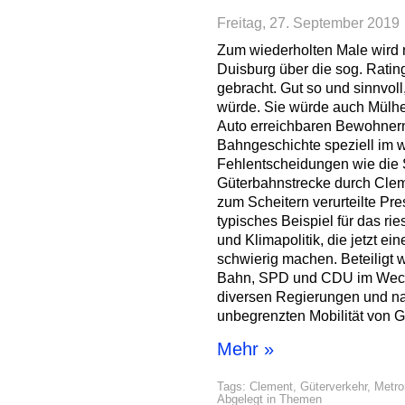
Freitag, 27. September 2019
Zum wiederholten Male wird
Duisburg über die sog. Ratin
gebracht. Gut so und sinnvol
würde. Sie würde auch Mülhe
Auto erreichbaren Bewohnern
Bahngeschichte speziell im w
Fehlentscheidungen wie die 
Güterbahnstrecke durch Clem
zum Scheitern verurteilte Pres
typisches Beispiel für das r
und Klimapolitik, die jetzt e
schwierig machen. Beteiligt 
Bahn, SPD und CDU im Wechs
diversen Regierungen und nat
unbegrenzten Mobilität von 
Mehr »
Tags:
Clement
,
Güterverkehr
,
Metro
Abgelegt in
Themen