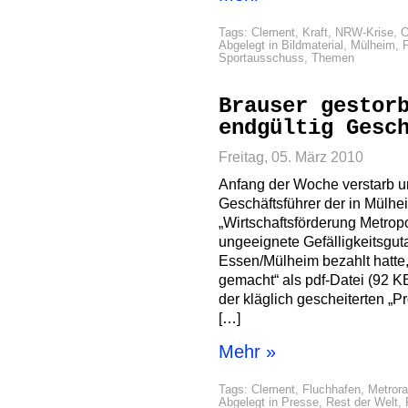
Tags:
Clement
,
Kraft
,
NRW-Krise
,
O
Abgelegt in
Bildmaterial
,
Mülheim
,
Sportausschuss
,
Themen
Brauser gestor
endgültig Gesc
Freitag, 05. März 2010
Anfang der Woche verstarb un
Geschäftsführer der in Mülh
„Wirtschaftsförderung Metropo
ungeeignete Gefälligkeitsgu
Essen/Mülheim bezahlt hatte,
gemacht“ als pdf-Datei (92 K
der kläglich gescheiterten „Pr
[…]
Mehr »
Tags:
Clement
,
Fluchhafen
,
Metrora
Abgelegt in
Presse
,
Rest der Welt
,