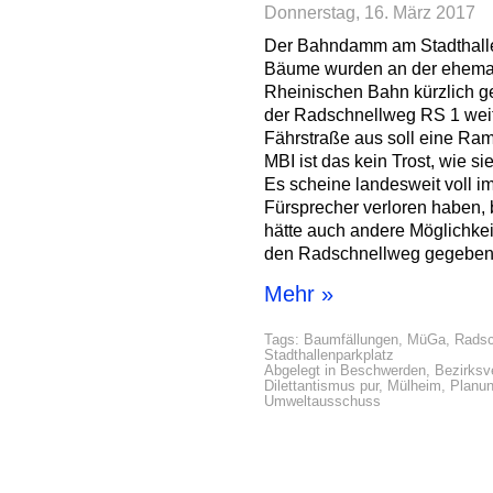
Donnerstag, 16. März 2017
Der Bahndamm am Stadthallen
Bäume wurden an der ehemal
Rheinischen Bahn kürzlich gef
der Radschnellweg RS 1 weit
Fährstraße aus soll eine Ram
MBI ist das kein Trost, wie si
Es scheine landesweit voll i
Fürsprecher verloren haben,
hätte auch andere Möglichkei
den Radschnellweg gegeben
Mehr »
Tags:
Baumfällungen
,
MüGa
,
Radsc
Stadthallenparkplatz
Abgelegt in
Beschwerden
,
Bezirksv
Dilettantismus pur
,
Mülheim
,
Planu
Umweltausschuss