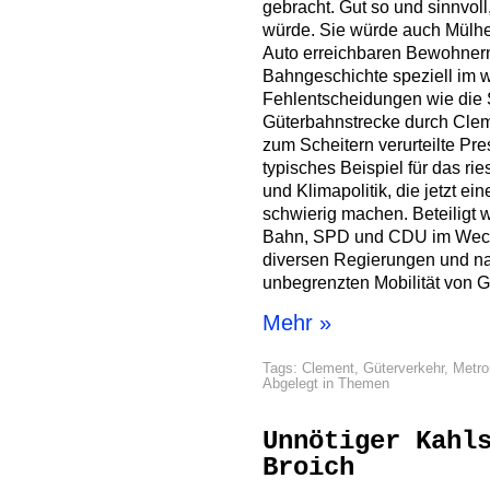
gebracht. Gut so und sinnvol
würde. Sie würde auch Mülhe
Auto erreichbaren Bewohnern
Bahngeschichte speziell im w
Fehlentscheidungen wie die 
Güterbahnstrecke durch Clem
zum Scheitern verurteilte Pres
typisches Beispiel für das r
und Klimapolitik, die jetzt e
schwierig machen. Beteiligt 
Bahn, SPD und CDU im Wechs
diversen Regierungen und nat
unbegrenzten Mobilität von 
Mehr »
Tags:
Clement
,
Güterverkehr
,
Metro
Abgelegt in
Themen
Unnötiger Kahl
Broich