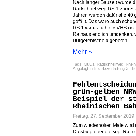
Nach langer Bauzeit wurde 
Radschnellweg RS 1 zum Stadt
Jahren wurden dafür alle 
gefällt. Das wäre auch scho
RS 1 wäre auch die VHS noc
Rathaus endlich umdenken, w
Bürgerentscheid geboten!
Mehr »
Tags:
MüGa
,
Radschnellweg
,
Rhein
Abgelegt in
Bezirksvertretung 3
,
Br
Fehlentscheidu
grün-gelben NR
Beispiel der s
Rheinischen Ba
Freitag, 27. September 2019
Zum wiederholten Male wird
Duisburg über die sog. Ratin