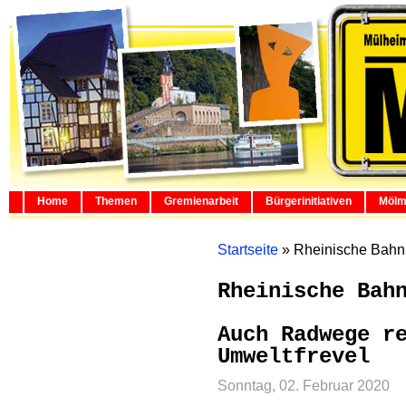
Home
Themen
Gremienarbeit
Bürgerinitiativen
Mölm
Startseite
»
Rheinische Bahn
Rheinische Bah
Auch Radwege r
Umweltfrevel
Sonntag, 02. Februar 2020