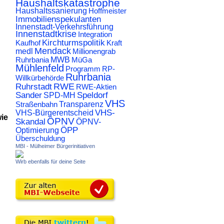
Haushaltskatastrophe
Haushaltssanierung
Hoffmeister
Immobilienspekulanten
Innenstadt-Verkehrsführung
Innenstadtkrise
Integration
Kirchturmspolitik
Kaufhof
Kraft
Mendack
medl
Millionengrab
Ruhrbania
MWB
MüGa
Mühlenfeld
Programm
RP-
Ruhrbania
Willkürbehörde
RWE
Ruhrstadt
RWE-Aktien
Sander
Speldorf
SPD-MH
VHS
Transparenz
Straßenbahn
VHS-
VHS-Bürgerentscheid
ie
ÖPNV
Skandal
ÖPNV-
ÖPP
Optimierung
Überschuldung
MBI - Mülheimer Bürgerinitiativen
Wirb ebenfalls für deine Seite