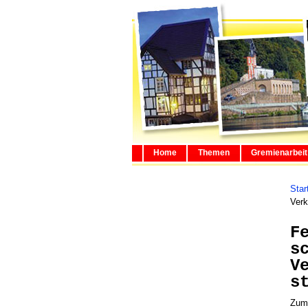
Home
Themen
Gremienarbeit
Star
Verk
F
s
V
s
Zum 