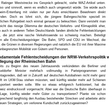
 Ratinger Weststrecke ins Gespräch gebracht, siehe WAZ-Artikel unten.
so und sinnvoll, wenn es endlich auch umgesetzt würde. Sie würde auch
eim-Entenfang mit vielen nur per Auto erreichbaren Bewohnern direkt
inden. Doch es lohnt sich, die jüngere Bahngeschichte speziell im
lichen Ruhrgebiet noch einmal genauer zu beleuchten. Dann versteht man
leicht das riesige Dilemma der deutschen Verkehrs- und Klimapolitik eher,
 auch in anderen Teilen Deutschlands fanden ähnliche Fehlentwicklungen
t, die jetzt eine rasche Verkehrswende so schwierig machen. Beteiligt
en alle Entscheidungsträger: Die Bahn, SPD und CDU im Wechsel, die
 die Grünen in diversen Regierungen und natürlich die EU mit ihrer Maxime
unbegrenzten Mobilität von Gütern und Personen.
damentale Fehlentscheidungen der NRW-Verkehrspolitik w
lllegung der Rheinischen Bahn
eits zu Beginn des neuen Jahrtausends verkündeten die Berliner und
seldorfer Minister mehrfach vollmundig in Parteiprogrammen und
tagsreden, daß wir in Zukunft auf deutschen Autobahnen nicht mehr ganz
ft im LKW-Stau stehen müssten, weil künftig wieder mehr auf Schienen
sportiert werden solle. Wie so etwas erfolgreich funktioniert, hat die
eiz eindrucksvoll vorgemacht. Aber war die Deutsche Bahn überhaupt in
Lage, künftig wieder mehr Güter zu transportieren? Plante sie schon
prechend langfristig den Ausbau bestehender Strecken und arbeitete aktiv
euen Strategien, um verlorene Kundschaft zurückzugewinnen?