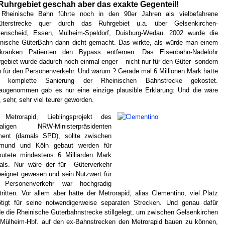
Ruhrgebiet geschah aber das exakte Gegenteil!
 Rheinische Bahn führte noch in den 90er Jahren als vielbefahrene
erstrecke quer durch das Ruhrgebiet u.a. über Gelsenkirchen-
tenscheid, Essen, Mülheim-Speldorf, Duisburg-Wedau. 2002 wurde die
nische GüterBahn dann dicht gemacht. Das wirkte, als würde man einem
zkranken Patienten den Bypass entfernen. Das Eisenbahn-Nadelöhr
gebiet wurde dadurch noch einmal enger – nicht nur für den Güter- sondern
 für den Personenverkehr. Und warum ? Gerade mal 6 Millionen Mark hätte
e komplette Sanierung der Rheinischen Bahnstrecke gekostet.
ugenommen gab es nur eine einzige plausible Erklärung: Und die wäre
, sehr, sehr viel teurer geworden.
 Metrorapid, Lieblingsprojekt des
aligen NRW-Ministerpräsidenten
ment (damals SPD), sollte zwischen
tmund und Köln gebaut werden für
mutete mindestens 6 Milliarden Mark
als. Nur wäre der für Güterverkehr
eignet gewesen und sein Nutzwert für
 Personenverkehr war hochgradig
ritten. Vor allem aber hätte der Metrorapid, alias Clementino, viel Platz
tigt für seine notwendigerweise separaten Strecken. Und genau dafür
e die Rheinische Güterbahnstrecke stillgelegt, um zwischen Gelsenkirchen
Mülheim-Hbf. auf den ex-Bahnstrecken den Metrorapid bauen zu können,