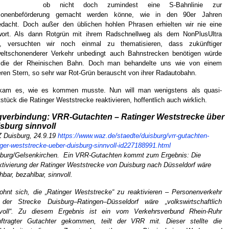
ob nicht doch zumindest eine S-Bahnlinie zur
sonenbeförderung gemacht werden könne, wie in den 90er Jahren
dacht. Doch außer den üblichen hohlen Phrasen erhielten wir nie eine
wort. Als dann Rotgrün mit ihrem Radschnellweg als dem NonPlusUltra
, versuchten wir noch einmal zu thematisieren, dass zukünftiger
eltschonenderer Verkehr unbedingt auch Bahnstrecken benötigen würde
 die der Rheinischen Bahn. Doch man behandelte uns wie von einem
ren Stern, so sehr war Rot-Grün berauscht von ihrer Radautobahn.
kam es, wie es kommen musste. Nun will man wenigstens als quasi-
stück die Ratinger Weststrecke reaktivieren, hoffentlich auch wirklich.
verbindung: VRR-Gutachten – Ratinger Weststrecke über
sburg sinnvoll
 Duisburg, 24.9.19
https://www.waz.de/staedte/duisburg/vrr-gutachten-
nger-weststrecke-ueber-duisburg-sinnvoll-id227188991.html
burg/Gelsenkirchen. Ein VRR-Gutachten kommt zum Ergebnis: Die
tivierung der Ratinger Weststrecke von Duisburg nach Düsseldorf wäre
bar, bezahlbar, sinnvoll.
ohnt sich, die „Ratinger Weststrecke“ zu reaktivieren – Personenverkehr
 der Strecke Duisburg–Ratingen–Düsseldorf wäre „volkswirtschaftlich
nvoll“. Zu diesem Ergebnis ist ein vom Verkehrsverbund Rhein-Ruhr
uftragter Gutachter gekommen, teilt der VRR mit. Dieser stellte die