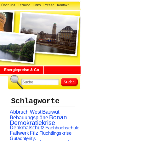
Über uns
Termine
Links
Presse
Kontakt
Energiepreise & Co
Schlagworte
Abbruch West
Bauwut
Bonan
Bebauungspläne
Demokratiekrise
Denkmalschutz
Fachhochschule
Filz
Fallwerk
Flüchtlingskrise
Gutachteritis