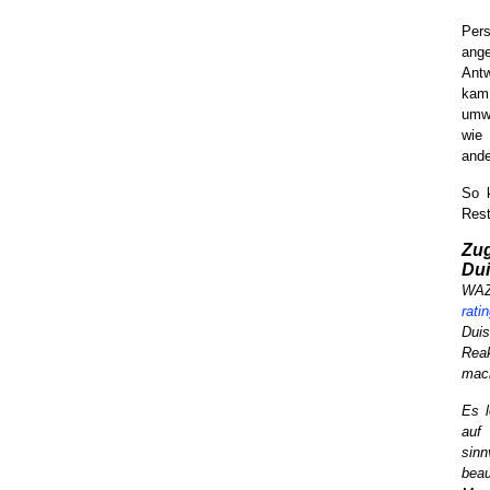
Per
ange
Ant
kam
umw
wie
ande
So 
Rest
Zug
Dui
WAZ
rati
Duis
Reak
mach
Es l
auf
sin
bea