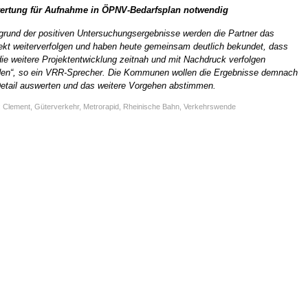
ertung für Aufnahme in ÖPNV-Bedarfsplan notwendig
grund der positiven Untersuchungsergebnisse werden die Partner das
ekt weiterverfolgen und haben heute gemeinsam deutlich bekundet, dass
die weitere Projektentwicklung zeitnah und mit Nachdruck verfolgen
en“, so ein VRR-Sprecher. Die Kommunen wollen die Ergebnisse demnach
etail auswerten und das weitere Vorgehen abstimmen.
:
Clement
,
Güterverkehr
,
Metrorapid
,
Rheinische Bahn
,
Verkehrswende