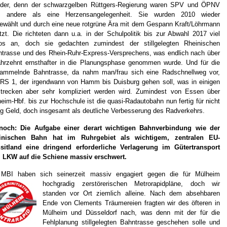
der, denn der schwarzgelben Rüttgers-Regierung waren SPV und ÖPNV
es andere als eine Herzensangelegenheit. Sie wurden 2010 wieder
wählt und durch eine neue rotgrüne Ära mit dem Gespann Kraft/Löhrmann
tzt. Die richteten dann u.a. in der Schulpolitik bis zur Abwahl 2017 viel
os an, doch sie gedachten zumindest der stillgelegten Rheinischen
trasse und des Rhein-Ruhr-Express-Versprechens, was endlich nach über
hrzehnt ernsthafter in die Planungsphase genommen wurde. Und für die
gammelnde Bahntrasse, da nahm man/frau sich eine Radschnellweg vor,
RS 1, der irgendwann von Hamm bis Duisburg gehen soll, was in einigen
strecken aber sehr kompliziert werden wird. Zumindest von Essen über
eim-Hbf. bis zur Hochschule ist die quasi-Radautobahn nun fertig für nicht
g Geld, doch insgesamt als deutliche Verbesserung des Radverkehrs.
noch: Die Aufgabe einer derart wichtigen Bahnverbindung wie der
inischen Bahn hat im Ruhrgebiet als wichtigem, zentralen EU-
nsitland eine dringend erforderliche Verlagerung im Gütertransport
 LKW auf die Schiene massiv erschwert.
 MBI haben sich seinerzeit massiv engagiert gegen die für Mülheim
hochgradig zerstörerischen Metrorapidplän
e, doch wir
standen vor Ort ziemlich alleine. Nach dem absehbaren
Ende von Clements Träumereien fragten wir des öfteren in
Mülheim und Düsseldorf nach, was denn mit der für die
Fehlplanung stillgelegten Bahntrasse geschehen solle und