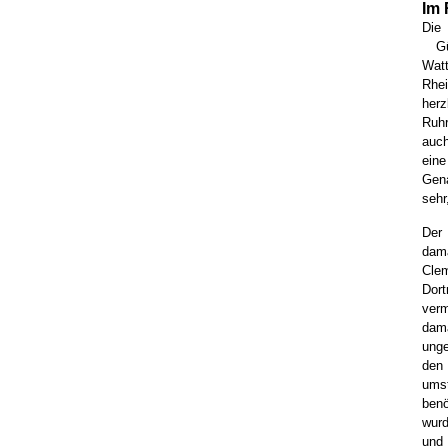
Im 
Die
Güt
Wat
Rhei
her
Ruhr
auch
ein
Gena
sehr
Der
dam
Cle
Dor
ver
dam
unge
den
umst
benö
wurd
und 