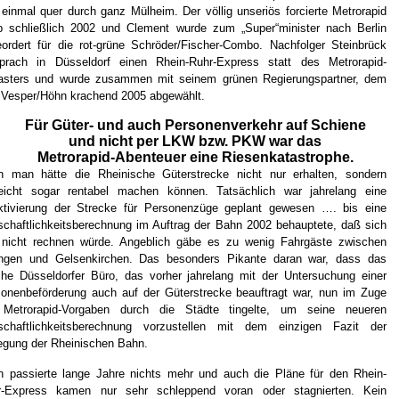
 einmal quer durch ganz Mülheim. Der völlig unseriös forcierte Metrorapid
b schließlich 2002 und Clement wurde zum „Super“minister nach Berlin
ordert für die rot-grüne Schröder/Fischer-Combo. Nachfolger Steinbrück
sprach in Düsseldorf einen Rhein-Ruhr-Express statt des Metrorapid-
asters und wurde zusammen mit seinem grünen Regierungspartner, dem
Vesper/Höhn krachend 2005 abgewählt.
Für Güter- und auch Personenverkehr auf Schiene
und nicht per LKW bzw. PKW war das
Metrorapid-Abenteuer eine Riesenkatastrophe.
n man hätte die Rheinische Güterstrecke nicht nur erhalten, sondern
leicht sogar rentabel machen können. Tatsächlich war jahrelang eine
ktivierung der Strecke für Personenzüge geplant gewesen …. bis eine
schaftlichkeitsberechnung im Auftrag der Bahn 2002 behauptete, daß sich
 nicht rechnen würde. Angeblich gäbe es zu wenig Fahrgäste zwischen
ingen und Gelsenkirchen. Das besonders Pikante daran war, dass das
che Düsseldorfer Büro, das vorher jahrelang mit der Untersuchung einer
onenbeförderung auch auf der Güterstrecke beauftragt war, nun im Zuge
 Metrorapid-Vorgaben durch die Städte tingelte, um seine neueren
tschaftlichkeitsberechnung vorzustellen mit dem einzigen Fazit der
legung der Rheinischen Bahn.
 passierte lange Jahre nichts mehr und auch die Pläne für den Rhein-
r-Express kamen nur sehr schleppend voran oder stagnierten. Kein