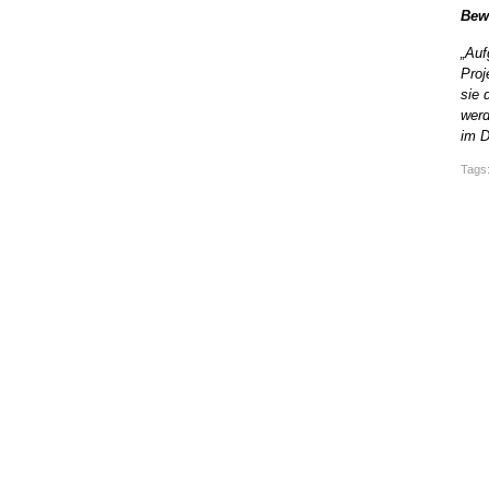
Bew
„Auf
Proj
sie 
werd
im D
Tags