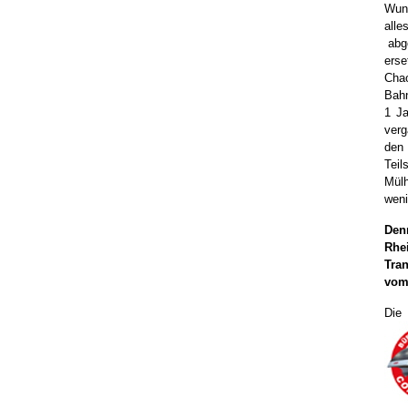
Wun
all
abge
erse
Cha
Bahn
1 Ja
ver
den 
Teil
Mülh
weni
Den
Rhe
Tra
vom
Die