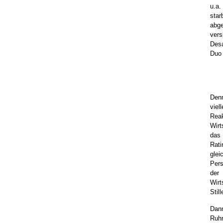
u.a.
star
abge
ver
Des
Duo 
Den
viel
Rea
Wirt
das
Rat
glei
Pers
der
Wir
Stil
Dann
Ruh