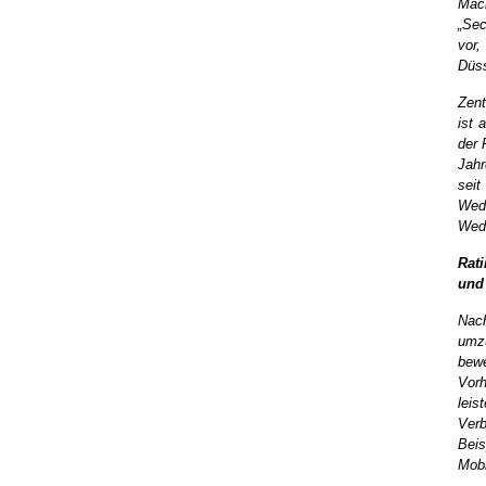
Mac
„Se
vor,
Düss
Zent
ist 
der 
Jahr
sei
Weda
Wed
Rati
und 
Nach
umzu
bewe
Vorh
leis
Verb
Beis
Mobi