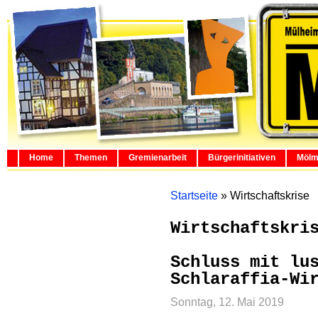
Home
Themen
Gremienarbeit
Bürgerinitiativen
Mölm
Startseite
»
Wirtschaftskrise
Wirtschaftskri
Schluss mit lu
Schlaraffia-Wi
Sonntag, 12. Mai 2019