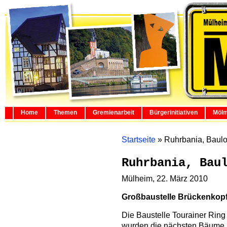
Home
Themen
Gremienarbeit
Bürgerinitiativen
Mölm
Startseite
»
Ruhrbania, Baulo
Ruhrbania, Bau
Mülheim, 22. März 2010
Großbaustelle Brückenkopf
Die Baustelle Tourainer Ring 
wurden die nächsten Bäume an