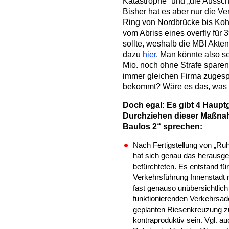
Katastrophe“ und „die Aussch
Bisher hat es aber nur die Ve
Ring von Nordbrücke bis Kohl
vom Abriss eines overfly für 
sollte, weshalb die MBI Akte
dazu
hier
. Man könnte also s
Mio. noch ohne Strafe sparen!
immer gleichen Firma zugespr
bekommt? Wäre es das, was K
Doch egal: Es gibt 4 Haupt
Durchziehen dieser Maßna
Baulos 2“ sprechen:
Nach Fertigstellung von „Ruh
hat sich genau das herausges
befürchteten. Es entstand fü
Verkehrsführung Innenstadt 
fast genauso unübersichtlich
funktionierenden Verkehrsade
geplanten Riesenkreuzung zu
kontraproduktiv sein. Vgl. au