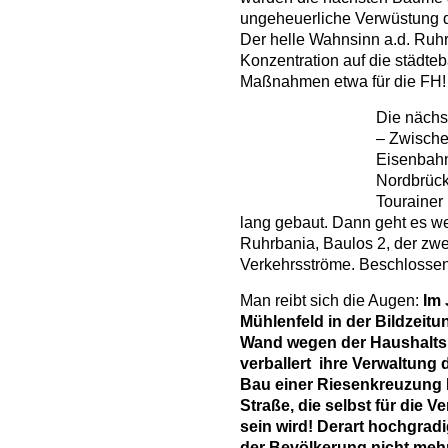
ungeheuerliche Verwüstung d
Der helle Wahnsinn a.d. Ruhr
Konzentration auf die städte
Maßnahmen etwa für die FH!
Die nächs
– Zwisch
Eisenbah
Nordbrück
Tourainer
lang gebaut. Dann geht es we
Ruhrbania, Baulos 2, der zwe
Verkehrsströme. Beschlossen
Man reibt sich die Augen:
Im 
Mühlenfeld in der Bildzeitu
Wand wegen der Haushaltsk
verballert ihre Verwaltung d
Bau einer Riesenkreuzung 
Straße, die selbst für die 
sein wird! Derart hochgrad
der Bevölkerung nicht mehr