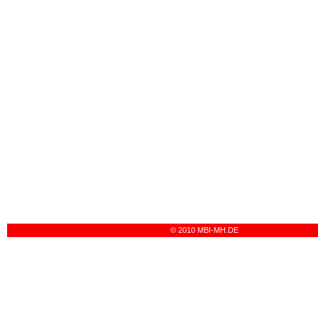
© 2010 MBI-MH.DE