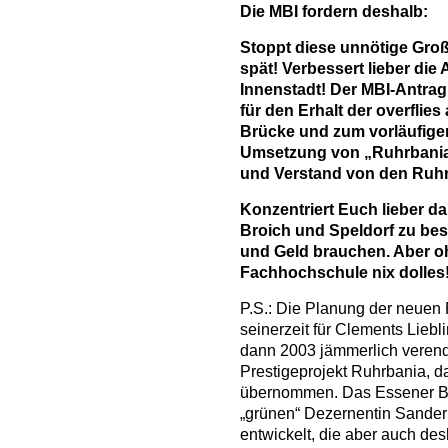
Die MBI fordern deshalb:
Stoppt diese unnötige Großb
spät! Verbessert lieber die
Innenstadt! Der MBI-Antrag
für den Erhalt der overfli
Brücke und zum vorläufigen
Umsetzung von „Ruhrbania
und Verstand von den Ruhr
Konzentriert Euch lieber d
Broich und Speldorf zu bese
und Geld brauchen. Aber o
Fachhochschule nix dolles
P.S.: Die Planung der neuen
seinerzeit für Clements Liebl
dann 2003 jämmerlich veren
Prestigeprojekt Ruhrbania, d
übernommen. Das Essener B
„grünen“ Dezernentin Sander
entwickelt, die aber auch de