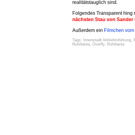
realitätstauglich sind.
Folgendes Transparent hing n
nächsten Stau von Sander u
Außerdem
ein
Filmchen vom 
Tags:
Innenstadt-Verkehrsführung
,
Ruhrbania
,
Overfly
,
Ruhrbania