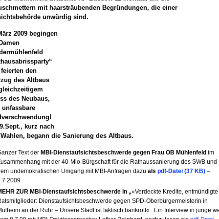
uschmettern mit haarsträubenden Begründungen, die einer
sichtsbehörde unwürdig sind.
März 2009 begingen
 Damen
dermühlenfeld
thausabrissparty“
feierten den
rzug des Altbaus
gleichzeitigem
iss des Neubaus,
e unfassbare
dverschwendung!
9.Sept., kurz nach
 Wahlen, begann die Sanierung des Altbaus.
anzer Text der
MBI-Dienstaufsichtsbeschwerde gegen Frau OB Mühlenfeld
im
usammenhang mit der 40-Mio-Bürgschaft für die Rathaussanierung des SWB und
dem undemokratischen Umgang mit MBI-Anfragen dazu
als
pdf-Datei (37 KB)
–
.7.2009
MEHR ZUR MBI-Dienstaufsichtsbeschwerde in „
»Verdeckte Kredite, entmündigte
atsmitglieder: Dienstaufsichtsbeschwerde gegen SPD-Oberbürgermeisterin in
ülheim an der Ruhr – Unsere Stadt ist faktisch bankrott« . Ein Interview in junge we