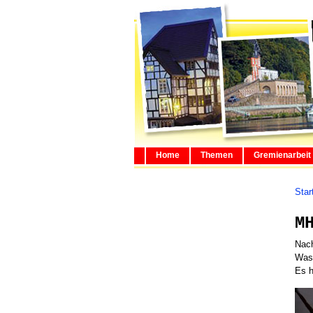
Home
Themen
Gremienarbeit
Star
M
Nach
Was
Es h