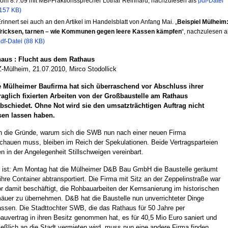
om 8.7.09 mit MBI-Fraktionssprecher Lothar Reinhard, nachzulesen als
pdf-Datei
157 KB)
rinnert sei auch an den Artikel im Handelsblatt von Anfang Mai. „
Beispiel Mülheim
Tricksen, tarnen – wie Kommunen gegen leere Kassen kämpfen
“, nachzulesen a
df-Datei (88 KB)
haus
:
Flucht aus dem Rathaus
Mülheim, 21.07.2010, Mirco Stodollick
e Mülheimer Baufirma hat sich überraschend vor Abschluss ihrer
raglich fixierten Arbeiten von der Großbaustelle am Rathaus
bschiedet. Ohne Not wird sie den umsatzträchtigen Auftrag nicht
sen lassen haben.
 die Gründe, warum sich die SWB nun nach einer neuen Firma
hauen muss, bleiben im Reich der Spekulationen. Beide Vertragsparteien
n in der Angelegenheit Stillschweigen vereinbart.
 ist: Am Montag hat die Mülheimer D&B Bau GmbH die Baustelle geräumt
ihre Container abtransportiert. Die Firma mit Sitz an der Zeppelinstraße war
r damit beschäftigt, die Rohbauarbeiten der Kernsanierung im historischen
uer zu übernehmen. D&B hat die Baustelle nun unverrichteter Dinge
assen. Die Stadttochter SWB, die das Rathaus für 50 Jahre per
auvertrag in ihren Besitz genommen hat, es für 40,5 Mio Euro saniert und
ießlich an die Stadt vermieten wird, muss nun eine andere Firma finden,