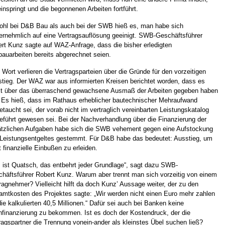
einspringt und die begonnenen Arbeiten fortführt.
hl bei D&B Bau als auch bei der SWB hieß es, man habe sich
ernehmlich auf eine Vertragsauflösung geeinigt. SWB-Geschäftsführer
rt Kunz sagte auf WAZ-Anfrage, dass die bisher erledigten
auarbeiten bereits abgerechnet seien.
 Wort verlieren die Vertragsparteien über die Gründe für den vorzeitigen
tieg. Der WAZ war aus informierten Kreisen berichtet worden, dass es
it über das überraschend gewachsene Ausmaß der Arbeiten gegeben haben
. Es hieß, dass im Rathaus erheblicher bautechnischer Mehraufwand
etaucht sei, der vorab nicht im vertraglich vereinbarten Leistungskatalog
eführt gewesen sei. Bei der Nachverhandlung über die Finanzierung der
tzlichen Aufgaben habe sich die SWB vehement gegen eine Aufstockung
Leistungsentgeltes gestemmt. Für D&B habe das bedeutet: Ausstieg, um
t finanzielle Einbußen zu erleiden.
 ist Quatsch, das entbehrt jeder Grundlage“, sagt dazu SWB-
häftsführer Robert Kunz. Warum aber trennt man sich vorzeitig von einem
ragnehmer? Vielleicht hilft da doch Kunz’ Aussage weiter, der zu den
mtkosten des Projektes sagte: „Wir werden nicht einen Euro mehr zahlen
die kalkulierten 40,5 Millionen.“ Dafür sei auch bei Banken keine
finanzierung zu bekommen. Ist es doch der Kostendruck, der die
ragspartner die Trennung vonein-ander als kleinstes Übel suchen ließ?