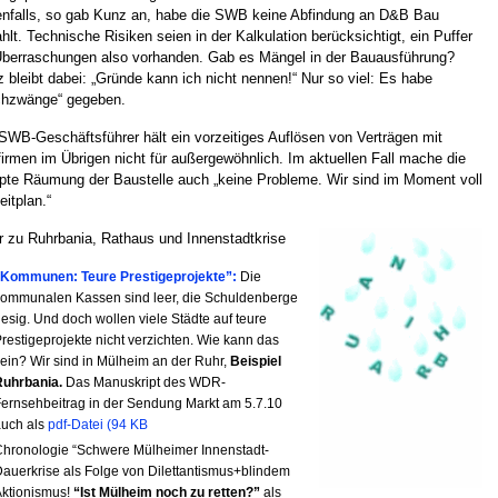
nfalls, so gab Kunz an, habe die SWB keine Abfindung an D&B Bau
hlt. Technische Risiken seien in der Kalkulation berücksichtigt, ein Puffer
Überraschungen also vorhanden. Gab es Mängel in der Bauausführung?
 bleibt dabei: „Gründe kann ich nicht nennen!“ Nur so viel: Es habe
chzwänge“ gegeben.
SWB-Geschäftsführer hält ein vorzeitiges Auflösen von Verträgen mit
irmen im Übrigen nicht für außergewöhnlich. Im aktuellen Fall mache die
pte Räumung der Baustelle auch „keine Probleme. Wir sind im Moment voll
eitplan.“
 zu Ruhrbania, Rathaus und Innenstadtkrise
“Kommunen: Teure Prestigeprojekte”:
Die
ommunalen Kassen sind leer, die Schuldenberge
iesig. Und doch wollen viele Städte auf teure
restigeprojekte nicht verzichten. Wie kann das
ein? Wir sind in Mülheim an der Ruhr,
Beispiel
Ruhrbania.
Das Manuskript des WDR-
ernsehbeitrag in der Sendung Markt am 5.7.10
auch als
pdf-Datei (94 KB
hronologie “Schwere Mülheimer Innenstadt-
auerkrise als Folge von Dilettantismus+blindem
ktionismus!
“Ist Mülheim noch zu retten?”
als