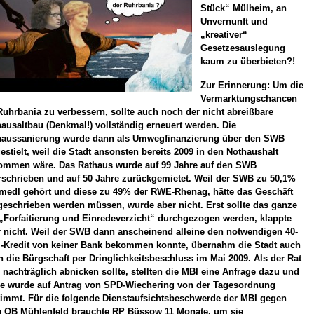
Stück“ Mülheim, an
Unvernunft und
„kreativer“
Gesetzesauslegung
kaum zu überbieten?!
Zur Erinnerung: Um die
Vermarktungschancen
Ruhrbania zu verbessern, sollte auch noch der nicht abreißbare
ausaltbau (Denkmal!) vollständig erneuert werden. Die
haussanierung wurde dann als Umwegfinanzierung über den SWB
estielt, weil die Stadt ansonsten bereits 2009 in den Nothaushalt
ommen wäre. Das Rathaus wurde auf 99 Jahre auf den SWB
rschrieben und auf 50 Jahre zurückgemietet. Weil der SWB zu 50,1%
 medl gehört und diese zu 49% der RWE-Rhenag, hätte das Geschäft
geschrieben werden müssen, wurde aber nicht. Erst sollte das ganze
„Forfaitierung und Einredeverzicht“ durchgezogen werden, klappte
r nicht. Weil der SWB dann anscheinend alleine den notwendigen 40-
.-Kredit von keiner Bank bekommen konnte, übernahm die Stadt auch
 die Bürgschaft per Dringlichkeitsbeschluss im Mai 2009. Als der Rat
 nachträglich abnicken sollte, stellten die MBI eine Anfrage dazu und
se wurde auf Antrag von SPD-Wiechering von der Tagesordnung
timmt. Für die folgende Dienstaufsichtsbeschwerde der MBI gegen
u OB Mühlenfeld brauchte RP Büssow 11 Monate, um sie