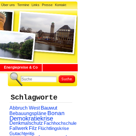
Über uns
Termine
Links
Presse
Kontakt
Energiepreise & Co
Schlagworte
Abbruch West
Bauwut
Bonan
Bebauungspläne
Demokratiekrise
Denkmalschutz
Fachhochschule
Filz
Fallwerk
Flüchtlingskrise
Gutachteritis