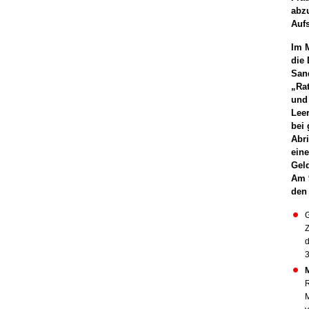
abz
Auf
Im 
die
San
„Ra
und 
Lee
bei 
Abr
ein
Gel
Am 
den
G
Z
3
R
M