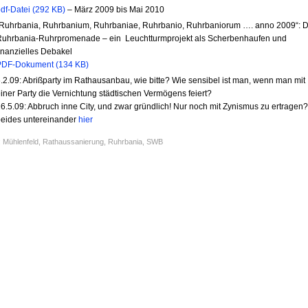
df-Datei (292 KB)
– März 2009 bis Mai 2010
Ruhrbania, Ruhrbanium, Ruhrbaniae, Ruhrbanio, Ruhrbaniorum …. anno 2009“: D
Ruhrbania-Ruhrpromenade – ein Leuchtturmprojekt als Scherbenhaufen und
inanzielles Debakel
PDF-Dokument (134 KB)
.2.09: Abrißparty im Rathausanbau, wie bitte? Wie sensibel ist man, wenn man mit
iner Party die Vernichtung städtischen Vermögens feiert?
6.5.09: Abbruch inne City, und zwar gründlich! Nur noch mit Zynismus zu ertragen?
eides untereinander
hier
:
Mühlenfeld
,
Rathaussanierung
,
Ruhrbania
,
SWB