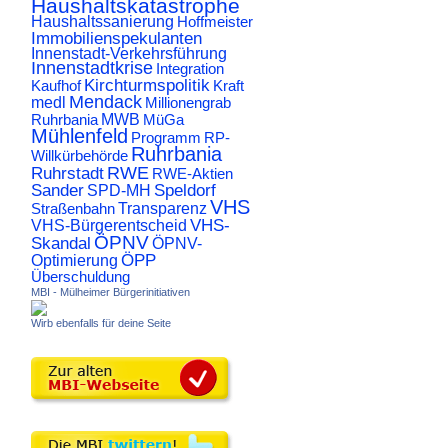
Haushaltskatastrophe
Haushaltssanierung
Hoffmeister
Immobilienspekulanten
Innenstadt-Verkehrsführung
Innenstadtkrise
Integration
Kirchturmspolitik
Kaufhof
Kraft
Mendack
medl
Millionengrab
Ruhrbania
MWB
MüGa
Mühlenfeld
Programm
RP-
Ruhrbania
Willkürbehörde
RWE
Ruhrstadt
RWE-Aktien
Sander
Speldorf
SPD-MH
VHS
Transparenz
Straßenbahn
VHS-
VHS-Bürgerentscheid
ÖPNV
Skandal
ÖPNV-
ÖPP
Optimierung
Überschuldung
MBI - Mülheimer Bürgerinitiativen
Wirb ebenfalls für deine Seite