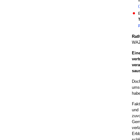
v
(
E
p
Rat
WAZ-
Ein
vert
vera
sau
Doch
umsc
habe
Fakt
und 
zuvo
Gemä
verl
Erbb
schl