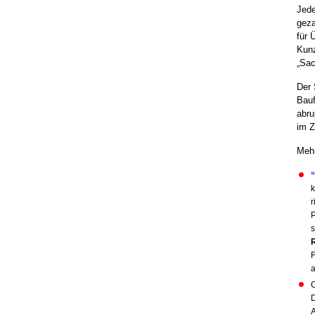
Jede
geza
für 
Kunz
„Sa
Der 
Bauf
abru
im Z
Mehr
k
r
P
s
F
C
D
A