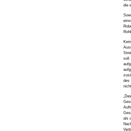
die 
Sowo
einv
Robe
Rohb
Kein
Auss
Stre
soll
aufg
aufg
zusä
des 
nich
„Das
Gesc
Auft
Gesa
als 
Nach
Vert