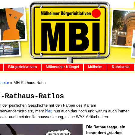
Bürgerinitiativen
Mölmscher Klüngel
Mülheim
Ruhrbania
tseite
»
MH-Rathaus-Ratlos
H-Rathaus-Ratlos
 der peinlichen Geschichte mit den Farben des Kai am
serwanderrastplatz, mehr
hier
, nun auch das noch und warum auch immer.
aakt auch bei der Rathaussanierung, siehe WAZ-Artikel unten.
Die Rathaussaga, ein
besonders „starkes