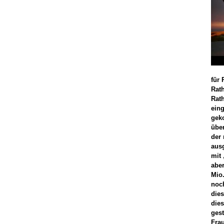
für 
Rath
Rat
eing
gek
übe
der
aus
mit 
abe
Mio
noch
dies
die
ges
Fra