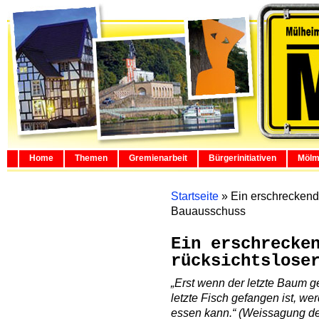
Home
Themen
Gremienarbeit
Bürgerinitiativen
Mölm
Startseite
»
Ein erschreckend 
Bauausschuss
Ein erschrecke
rücksichtslose
„Erst wenn der letzte Baum ger
letzte Fisch gefangen ist, we
essen kann.“ (Weissagung de