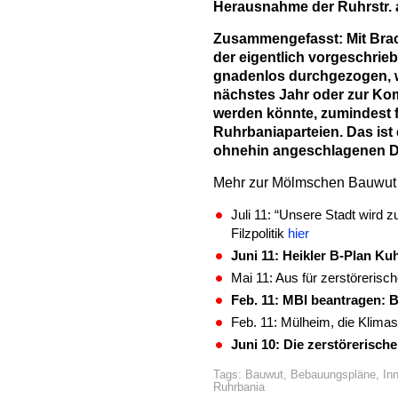
Herausnahme der Ruhrstr. 
Zusammengefasst: Mit Bra
der eigentlich vorgeschrie
gnadenlos durchgezogen,
nächstes Jahr oder zur K
werden könnte, zumindest f
Ruhrbaniaparteien. Das ist
ohnehin angeschlagenen De
Mehr zur Mölmschen Bauwut i
Juli 11: “Unsere Stadt wird
Filzpolitik
hier
Juni 11: Heikler B-Plan K
Mai 11: Aus für zerstöreris
Feb. 11: MBI beantragen: 
Feb. 11: Mülheim, die Klimas
Juni 10: Die zerstörerisch
Tags:
Bauwut
,
Bebauungspläne
,
In
Ruhrbania