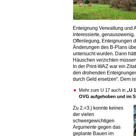
Enteignung Verwaltung und A
interessierte, genausowenig,
Offenlegung, Enteignungen du
Änderungen des B-Plans überf
untersucht wurden. Dann hät
Häuschen verzichten müssen u
In der Print-WAZ war ein Zit
den drohenden Enteignungen 
durch Geld ersetzen“. Dem i
Mehr zum U 17 auch in
„U 1
OVG aufgehoben und im Sc
Zu 2.+3.)
konnte keines
der vielen
schwergewichtigen
Argumente gegen das
geplante Bauen im