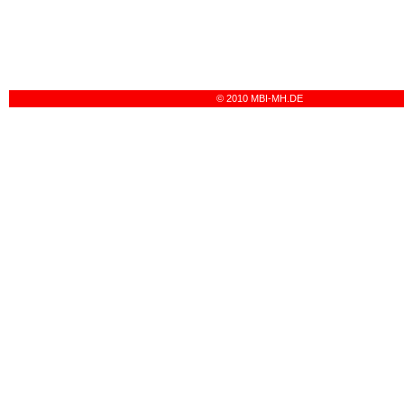
© 2010 MBI-MH.DE