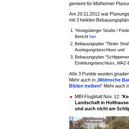
gemeint für Mülheimer Planun
Am 20.11.2012 war Planungs
mit 3 heiklen Bebauungsplän
“Honigsberger Straße / Fün
Bericht
hier
Bebauungsplan “Tilsiter Stra
Auslegungsbeschluss und
Bebauungsplan “Schlippenwe
Einleitungsbeschluss, WAZ-
Alle 3 Punkte wurden gnade
Mehr auch in „
Mölmsche Bauw
Blüten treiben
!“ Mehr auch i
MBI-Flugblatt Nov. 12: “
Ke
Landschaft in Holthausen
und auch nicht am Schl