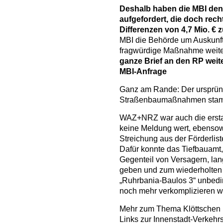
Deshalb haben die MBI de
aufgefordert, die doch rech
Differenzen von 4,7 Mio. € z
MBI die Behörde um Auskunft
fragwürdige Maßnahme weiterh
ganze Brief an den RP weit
MBI-Anfrage
Ganz am Rande: Der ursprüngl
Straßenbaumaßnahmen stammt
WAZ+NRZ war auch die erstau
keine Meldung wert, ebensow
Streichung aus der Förderli
Dafür konnte das Tiefbauamt
Gegenteil von Versagern, lan
geben und zum wiederholten 
„Ruhrbania-Baulos 3“ unbedin
noch mehr verkomplizieren wo
Mehr zum Thema Klöttschen 
Links zur Innenstadt-Verkeh