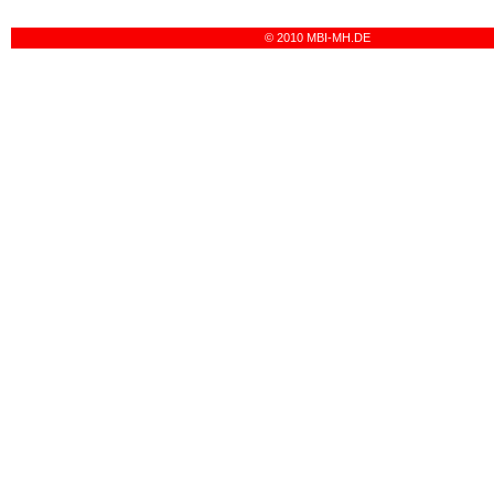
© 2010 MBI-MH.DE