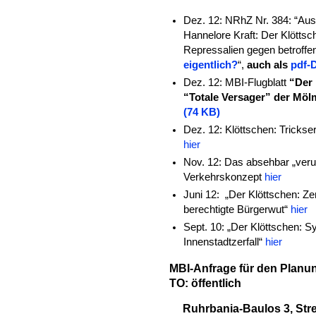
Dez. 12: NRhZ Nr. 384: “Aus
Hannelore Kraft: Der Klötts
Repressalien gegen betroffe
eigentlich?
“,
auch als
pdf-D
Dez. 12: MBI-Flugblatt
“Der 
“Totale Versager” der Mö
(74 KB)
Dez. 12: Klöttschen: Tricks
hier
Nov. 12: Das absehbar „ver
Verkehrskonzept
hier
Juni 12: „Der Klöttschen: Ze
berechtigte Bürgerwut“
hier
Sept. 10: „Der Klöttschen: 
Innenstadtzerfall“
hier
MBI-Anfrage für den Pla
TO: öffentlich
Ruhrbania-Baulos 3, Stre