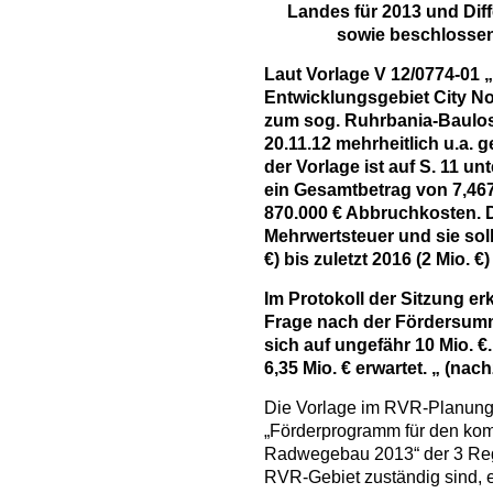
Landes für 2013 und Dif
sowie beschlosse
Laut Vorlage V 12/0774-01
Entwicklungsgebiet City N
zum sog. Ruhrbania-Baulo
20.11.12 mehrheitlich u.a. 
der Vorlage ist auf S. 11 u
ein Gesamtbetrag von 7,467
870.000 € Abbruchkosten. 
Mehrwertsteuer und sie sol
€) bis zuletzt 2016 (2 Mio.
Im Protokoll der Sitzung erk
Frage nach der Fördersum
sich auf ungefähr 10 Mio. 
6,35 Mio. € erwartet. „ (nac
Die Vorlage im RVR-Planung
„Förderprogramm für den ko
Radwegebau 2013“ der 3 Regi
RVR-Gebiet zuständig sind, e