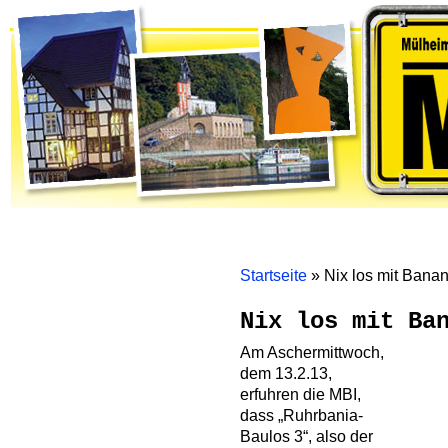
Home
Themen
Gremienarbeit
Bürgerinitiativen
Mölm
Startseite
»
Nix los mit Bana
Nix los mit Ba
Am Aschermittwoch,
dem 13.2.13,
erfuhren die MBI,
dass „Ruhrbania-
Baulos 3“, also der