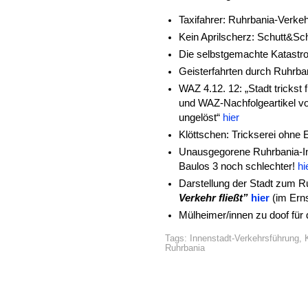
Taxifahrer: Ruhrbania-Verke
Kein Aprilscherz: Schutt&S
Die selbstgemachte Katast
Geisterfahrten durch Ruhrb
WAZ 4.12. 12: „Stadt trickst
und WAZ-Nachfolgeartikel vo
ungelöst“
hier
Klöttschen: Trickserei ohne
Unausgegorene Ruhrbania-In
Baulos 3 noch schlechter!
hi
Darstellung der Stadt zum 
Verkehr fließt”
hier
(im Ern
Mülheimer/innen zu doof für
Tags:
Innenstadt-Verkehrsführung
,
Ruhrbania