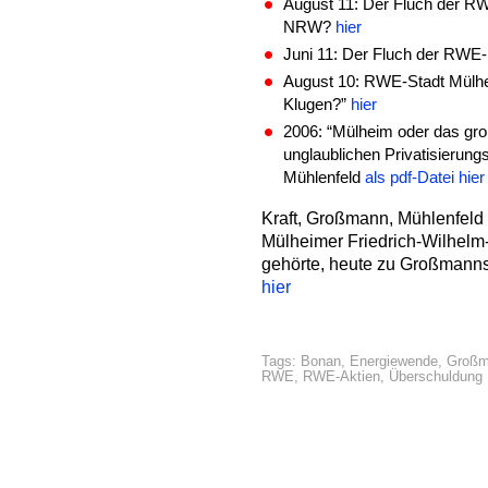
August 11: Der Fluch der R
NRW?
hier
Juni 11: Der Fluch der RWE-
August 10: RWE-Stadt Mülhe
Klugen?”
hier
2006: “Mülheim oder das gr
unglaublichen Privatisierun
Mühlenfeld
als pdf-Datei hier
Kraft, Großmann, Mühlenfeld 
Mülheimer Friedrich-Wilhelm-
gehörte, heute zu Großmann
hier
Tags:
Bonan
,
Energiewende
,
Groß
RWE
,
RWE-Aktien
,
Überschuldung