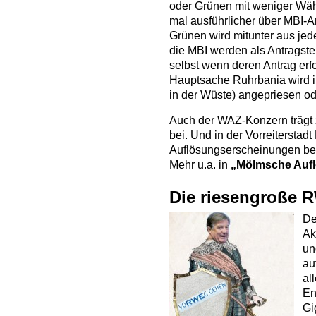
oder Grünen mit weniger Wäh
mal ausführlicher über MBI-An
Grünen wird mitunter aus jed
die MBI werden als Antragstel
selbst wenn deren Antrag erf
Hauptsache Ruhrbania wird i
in der Wüste) angepriesen od
Auch der WAZ-Konzern trägt z
bei. Und in der Vorreiterstad
Auflösungserscheinungen berei
Mehr u.a. in
„Mölmsche Auf
Die riesengroße 
De
Ak
un
au
al
En
Gi