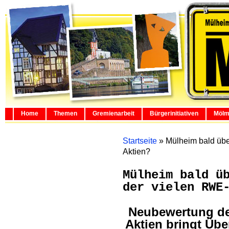
Home
Themen
Gremienarbeit
Bürgerinitiativen
Mölm
Startseite
»
Mülheim bald üb
Aktien?
Mülheim bald ü
der vielen RWE
Neubewertung de
Aktien bringt Üb