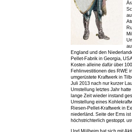
Är
Sc
au
At
Ru
Mi
Um
au
England und den Niederlanden
Pellet-Fabrik in Georgia, US
Kosten alleine dafür über 100 
Fehlinvestitionen des RWE i
umgerüstete Kraftwerk in Til
Juli 2013 nach nur kurzer La
Umstellung letztes Jahr hatt
lange Zeit wieder instand ges
Umstellung eines Kohlekraftw
Riesen-Pellet-Kraftwerk in 
niederländ. Seite der Ems ist
höchstrichterlich gestoppt
Und M
ülheim hat sich mit Akt