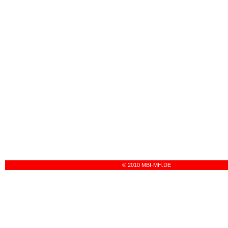
© 2010 MBI-MH.DE