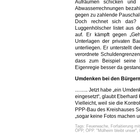
Aufräumen schicken und 
Abwasserrechnungen bezahle
gegen zu zahlende Pauschal
Doch rechnet sich das? D
Luggenhölscher listet aus de
auf. Er kämpft gegen „Geh
Unterlagen der privaten B
unterliegen. Er unterstellt
verordnete Schuldengrenzen 
dass zum Beispiel seine 
Eigenregie besser da gestand
Umdenken bei den Bürgerm
…….. Jetzt habe „ein Umdenk
eingesetzt“, glaubt Eberhard
Vielleicht, weil sie die Kontr
PPP-Bau des Kreishauses So
„sogar keine Fotos machen u
Tags:
Feuerwache
,
Forfaitierung mi
ÖPP
,
ÖPP. "Mülheim bleibt unser"
,