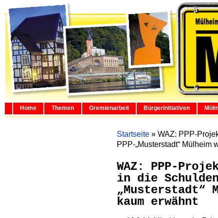
Home
Themen
Gremienarbeit
Bürgerinitiativen
Mölm
Startseite
»
WAZ: PPP-Projekt
PPP-„Musterstadt“ Mülheim 
WAZ: PPP-Proje
in die Schulde
„Musterstadt“ 
kaum erwähnt