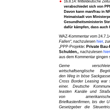
16.8.14: Mitteldeutsche Zeit
verabschiedet sich von P
Davon kann man/frau in N
Heimatstadt von Ministerp
Gesundheitsministerin Stef
dafür kämpfen, dass auch h
WAZ-Kommentar vom 24.7.1
Fallen“
, nachzulesen
hier,
zum
„PPP-Projekte
: Private Bau-
Schulden
„, nachzulesen
hier
aus dem Kommentar gingen 
Gerne verschleie
wirtschaftsenglische Begrif
den Weg in böse Sackgasse
Cross Border Leasing war 
einer. Deutsche Kommun
leasten Kanäle und Straß
von amerikanisch
Briefkastenfirmen, bis der U
Gesetzgeber die Steuertric