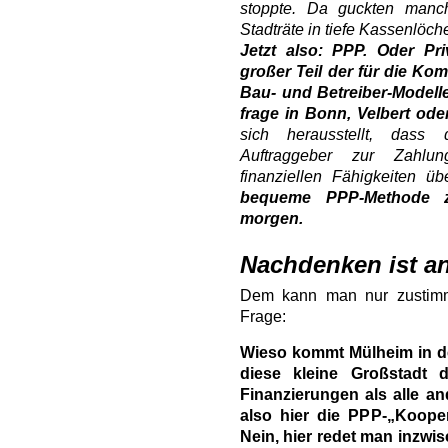
stoppte. Da guckten manc
Stadträte in tiefe Kassenlöche
Jetzt also: PPP. Oder Pr
großer Teil der für die Ko
Bau- und Betreiber-Modelle
frage in Bonn, Velbert od
sich herausstellt, dass
Auftraggeber zur Zahlu
finanziellen Fähigkeiten üb
bequeme PPP-Methode z
morgen.
Nachdenken ist a
Dem kann man nur zustimme
Frage:
Wieso kommt Mülheim in de
diese kleine Großstadt 
Finanzierungen als alle 
also hier die PPP-„Koope
Nein, hier redet man inzwi