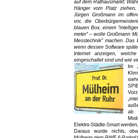
auf dem Rathausmarkt: Währ
Hänger vom Platz ziehen,
Jürgen Großmann im offene
vor, die Oberbürgermeisteri
blauen Box, einem ”intellige
meter” – wolle Großmann Mül
Messtechnik” machen. Das b
wenn dessen Software spätes
Internet anzeigen, welch
eingeschaltet sind und wie v
Im 
Kli
sieh
SPIE
Vor
„int
auße
ab 
Mod
Elektro-Städte-Smart werden,
Daraus wurde nichts, obw
Mülheim dem RWE 6 Parkplät