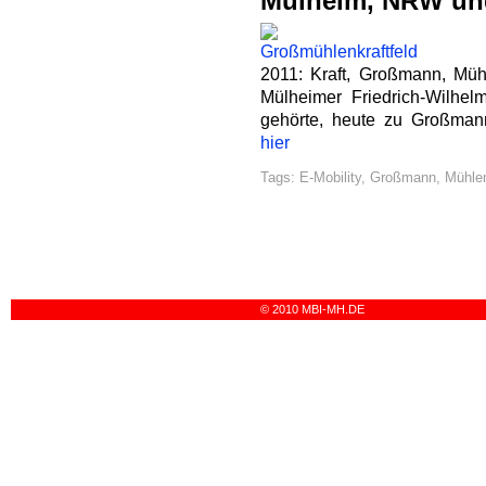
Mülheim, NRW un
2011: Kraft, Großmann, Mühl
Mülheimer Friedrich-Wilhel
gehörte, heute zu Großma
hier
Tags:
E-Mobility
,
Großmann
,
Mühlen
© 2010 MBI-MH.DE