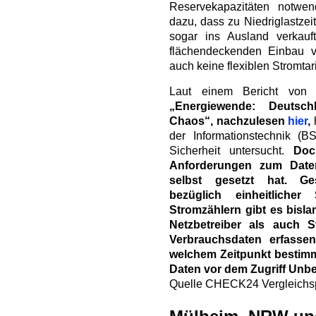
Reservekapazitäten notwen
dazu, dass zu Niedriglastzei
sogar ins Ausland verka
flächendeckenden Einbau v
auch keine flexiblen Stromtari
Laut einem Bericht vo
„Energiewende: Deutsch
Chaos“, nachzulesen
hier
,
h
der Informationstechnik (BS
Sicherheit untersucht.
Doc
Anforderungen zum Daten
selbst gesetzt hat. Ges
bezüglich einheitlicher
Stromzählern gibt es bisl
Netzbetreiber als auch S
Verbrauchsdaten erfasse
welchem Zeitpunkt bestimm
Daten vor dem Zugriff Unbef
Quelle CHECK24 Vergleichs