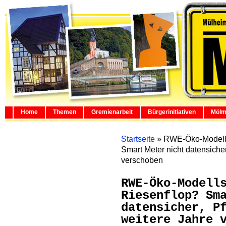
Home
Themen
Gremienarbeit
Bürgerinitiativen
Mölm
Startseite
»
RWE-Öko-Modells
Smart Meter nicht datensicher
verschoben
RWE-Öko-Modell
Riesenflop? Sm
datensicher, P
weitere Jahre 