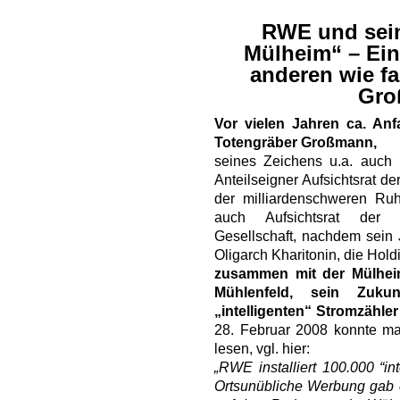
RWE und sein
Mülheim“ – Ein
anderen wie fa
Gro
Vor vielen Jahren ca. An
Totengräber Großmann,
seines Zeichens u.a. auch M
Anteilseigner Aufsichtsrat d
der milliardenschweren Ruh
auch Aufsichtsrat der s
Gesellschaft, nachdem sein 
Oligarch Kharitonin, die Hold
zusammen mit der Mülhei
Mühlenfeld, sein Zukun
„intelligenten“ Stromzähle
28. Februar 2008 konnte m
lesen, vgl. hier:
„RWE installiert 100.000 “int
Ortsunübliche Werbung gab e