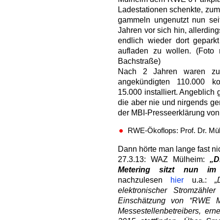
Ladestationen schenkte, zum 
gammeln ungenutzt nun seit
Jahren vor sich hin, allerdin
endlich wieder dort gepark
aufladen zu wollen. (Foto 
Bachstraße)
Nach 2 Jahren waren z
angekündigten 110.000 ko
15.000 installiert. Angeblic
die aber nie und nirgends ge
der MBI-Presseerklärung von
RWE-Ökoflops: Prof. Dr. Mü
Dann hörte man lange fast ni
27.3.13: WAZ Mülheim:
„D
Metering sitzt nun i
nachzulesen
hier
u.a.:
„
elektronischer Stromzähle
Einschätzung von “RWE Me
Messestellenbetreibers, ern