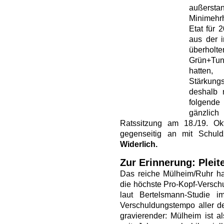
außerstan
Minimehrh
Etat für 
aus der i
überholt
Grün+Tu
hatten
Stärkung
deshalb 
folgende
gänzlich
Ratssitzung am 18./19. Okt
gegenseitig an mit Schul
Widerlich.
Zur Erinnerung: Pleite
Das reiche Mülheim/Ruhr hat
die höchste Pro-Kopf-Versch
laut Bertelsmann-Studie i
Verschuldungstempo aller d
gravierender: Mülheim ist al