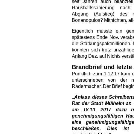
seit Jahren auch bilanziel
Haushaltssanierung nach
Abgang (Aufstieg) des n
Bonanopulos? Mitnichten, all
Eigentlich musste ein ge
spätestens Ende Nov. verabs
die Stärkungspaktmillionen.
konnten sich trotz unzählig
Anfang Dez. auf Nichts verst
Brandbrief und letzte
Pünktlich zum 1.12.17 kam e
unterschrieben von der n
Radermacher. Der Brief begin
„Anlass dieses Schreibens
Rat der Stadt Mülheim an 
am 18.10. 2017 dazu n
genehmigungsfähigen Hau
eine genehmigungsfähig
beschließen. Dies is