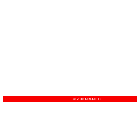
© 2010 MBI-MH.DE