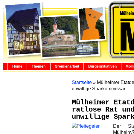
Home
Themen
Gremienarbeit
Bürgerinitiativen
Mölm
Startseite
»
Mülheimer Etatdes
unwillige Sparkommissar
Mülheimer Etat
ratlose Rat un
unwillige Spar
Der Sta
Mülhei