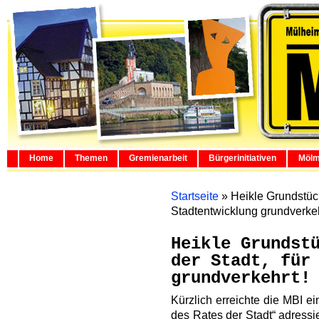
Home
Themen
Gremienarbeit
Bürgerinitiativen
Mölm
Startseite
»
Heikle Grundstück
Stadtentwicklung grundverkeh
Heikle Grundst
der Stadt, für
grundverkehrt!
Kürzlich erreichte die MBI e
des Rates der Stadt“ adressi