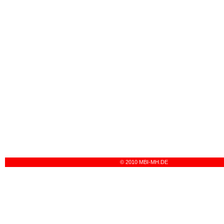
© 2010 MBI-MH.DE