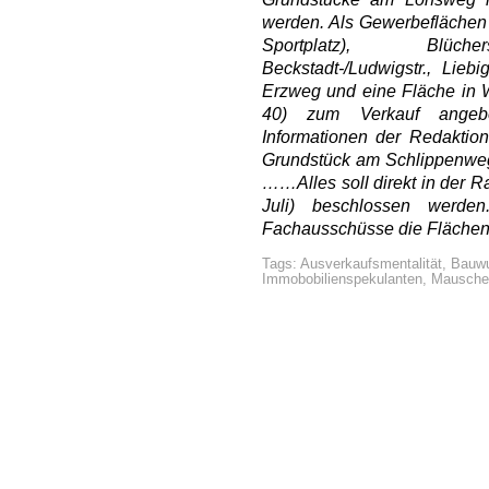
werden. Als Gewerbeflächen s
Sportplatz), Blücherstr
Beckstadt-/Ludwigstr., Liebi
Erzweg und eine Fläche in W
40) zum Verkauf ange
Informationen der Redaktio
Grundstück am Schlippenweg
……Alles soll direkt in der R
Juli) beschlossen werde
Fachausschüsse die Flächen 
Tags:
Ausverkaufsmentalität
,
Bauw
Immobobilienspekulanten
,
Mauschel