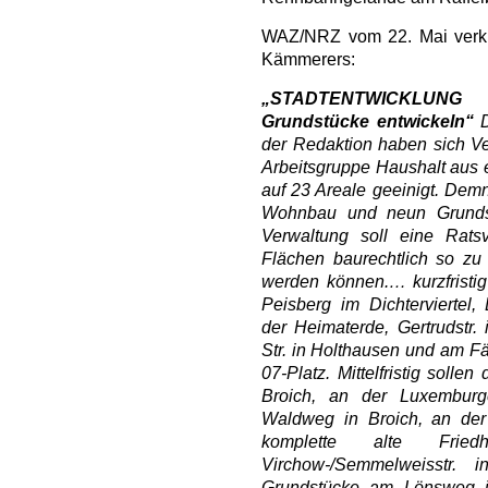
WAZ/NRZ vom 22. Mai verkü
Kämmerers:
„STADTENTWICKLUNG 
Grundstücke entwickeln“
D
der Redaktion haben sich Ve
Arbeitsgruppe Haushalt aus 
auf 23 Areale geeinigt. Demn
Wohnbau und neun Grunds
Verwaltung soll eine Ratsv
Flächen baurechtlich so zu 
werden können.… kurzfristig
Peisberg im Dichterviertel,
der Heimaterde, Gertrudstr. 
Str. in Holthausen und am F
07-Platz. Mittelfristig solle
Broich, an der Luxemburg
Waldweg in Broich, an der 
komplette alte Frie
Virchow-/Semmelweisstr.
Grundstücke am Lönsweg i