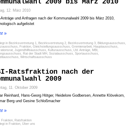
ommunalwahl 2009 bis März 2010
tag, 12. März 2010
Anträge und Anfragen nach der Kommunalwahl 2009 bis März 2010,
nologisch aufgelistet
r »
egt in
Bezirksvertretung 1
,
Bezirksvertretung 2
,
Bezirksvertretung 3
,
Bildungsausschuss
,
nzausschuss
,
Fraktion
,
Gleichstellungsausschuss
,
Gremienarbeit
,
Hauptausschuss
,
rationsrat
,
Jugendhilfeausschuss
,
Kulturausschuss
,
Lfd. Anträge
,
MBI
,
ungsausschuss
,
Rat der Stadt MH
,
Sozialausschuss
,
Sportausschuss
,
ltausschuss
,
Wirtschaftsausschuss
BI-Ratsfraktion nach der
ommunalwahl 2009
tag, 11. Oktober 2009
ar Reinhard, Hans-Georg Hötger, Heidelore Godbersen, Annette Klövekorn,
mar Berg und Gesine Schloßmacher
r »
:
Fraktion
,
Ratsfraktion
egt in
Fraktion
,
Über uns