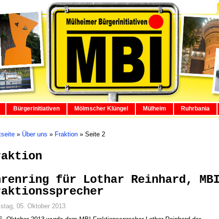
Bürgerinitiativen
Mölmscher Klüngel
Mülheim
Ruhrbania
tseite
»
Über uns
»
Fraktion
»
Seite 2
raktion
hrenring für Lothar Reinhard, MB
raktionssprecher
tag, 05. Oktober 2013