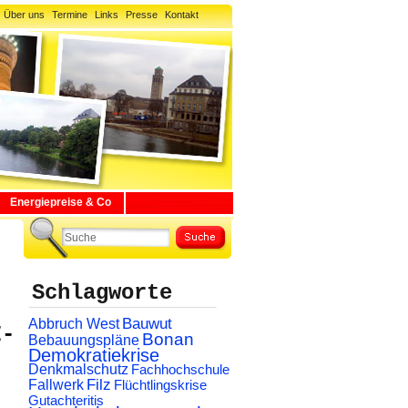
Über uns
Termine
Links
Presse
Kontakt
Energiepreise & Co
Schlagworte
Abbruch West
Bauwut
I-
Bonan
Bebauungspläne
Demokratiekrise
Denkmalschutz
Fachhochschule
Filz
Fallwerk
Flüchtlingskrise
Gutachteritis