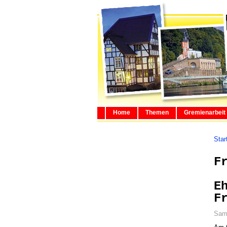
Home
Themen
Gremienarbeit
Star
F
E
F
Sams