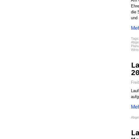
Am 6
Ehre
die 
und 
Meh
Tags
Abgel
Plan
Wirt
L
2
Frei
Lauf
aufg
Meh
Abgel
L