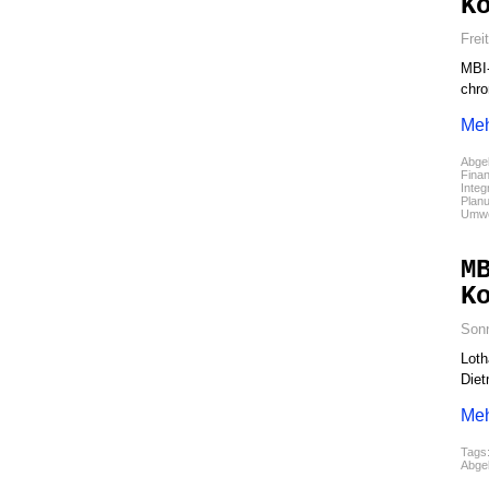
K
Frei
MBI-
chro
Meh
Abgel
Fina
Integ
Plan
Umwe
M
K
Sonn
Loth
Diet
Meh
Tags
Abgel