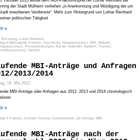
. Oktober 2013 wurde dem MBI-Fraktionssprecher Lothar Reinhard der
nring der Stadt Mülheim verliehen „in Anerkennung und Würdigung der um
Stadt erworbenen Verdienste“. Mehr zum Hintergrund von Lothar Reinhard
seiner politischen Tätigkeit
r »
:
Ehrrenring
,
Lothar Reinhard
egt in
Bildmaterial
,
Fraktion
,
Geschichte
,
Hauptausschuss
,
MBI
,
Mülheim
,
ungsausschuss
,
Presseerklärungen
,
Rat der Stadt MH
,
Speldorf
,
Themen
,
schaftsausschuss
,
Yassine
aufende MBI-Anträge und Anfragen
012/2013/2014
tag, 18. Mai 2012
ende MBI-Anträge oder Anfragen aus 2012, 2013 und 2014 chronologisch
elistet
r »
egt in
Fraktion
,
Gremien-Termine
,
Gremienarbeit
,
Lfd. Anträge
,
MBI
aufende MBI-Anträge nach der