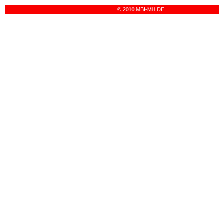
© 2010 MBI-MH.DE