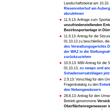
Landschaftsbeirat am 10.10.
Riesenreiterhof am Auberg
abzulehnen
11.9.13: Anfrage zum Sporta
unzufriedenstellenden En
Bezirkssportanlage in Dü
11.9.13: Antrag für die Sitz
01.10.13 zu beschließen, di
des Verwaltungsgerichts D
der WAZ in die Stellungn
zurückzuziehen
10.9.13: MBI-Antrag für die
01.10.13,
zu swaps und and
Schadensersatzklagen jetzt
2.9.13: Vorschlag für den 
Fragenkatalog zu den
Entwä
den Nebengewässern
28.8.13: Antrag für den Umw
Betrieb genommene
Versic
Oberflächenregenwasser i