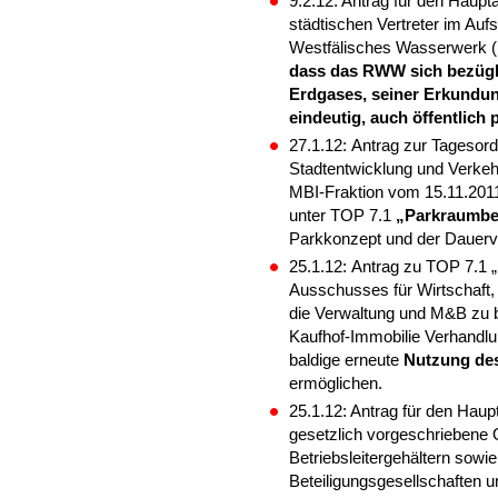
9.2.12: Antrag für den Haup
städtischen Vertreter im Auf
Westfälisches Wasserwerk (
dass das RWW sich bezügli
Erdgases, seiner Erkundung
eindeutig, auch öffentlich p
27.1.12:
Antrag zur Tagesord
Stadtentwicklung und Verkeh
MBI-Fraktion vom 15.11.2011
unter TOP 7.1
„Parkraumbe
Parkkonzept und der Dauer
25.1.12:
Antrag zu TOP 7.1 
Ausschusses für Wirtschaft,
die Verwaltung und M&B zu b
Kaufhof-Immobilie Verhandlu
baldige erneute
Nutzung des
ermöglichen.
25.1.12: Antrag für den Hau
gesetzlich vorgeschriebene 
Betriebsleitergehältern sow
Beteiligungsgesellschaften u