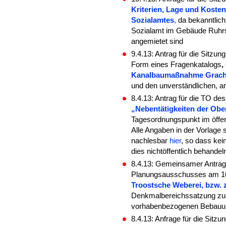
Kriterien, Lage und Koste
Sozialamtes
,
da bekanntlich
Sozialamt im Gebäude Ruhrst
angemietet sind
9.4.13: Antrag für die Sitz
Form eines Fragenkatalogs
,
Kanalbaumaßnahme Gracht 
und den unverständlichen, a
8.4.13: Antrag für die TO de
„Nebentätigkeiten der Obe
Tagesordnungspunkt im öffent
Alle Angaben in der Vorlage s
nachlesbar
hier
, so dass kei
dies nichtöffentlich behandeln
8.4.13: Gemeinsamer Antrag
Planungsausschusses am 1
Troostsche Weberei, bzw. 
Denkmalbereichssatzung zu 
vorhabenbezogenen Bebauun
8.4.13: Anfrage für die Sit