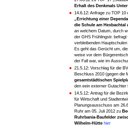
Erhalt des Denkmals Untern
14.6.12: Anfrage zu TOP 10
„Errichtung einer Depend
die Schule am Hexbachtal a
an welchem Datum, durch wen
der GHS Frühlingstr. befragt
verbleibenden Hauptschulen 
Es geht das Gerücht um, die
weise vor dem Bürgerentsche
der Fall war, wie im Ausschu
21.5.12: Vorschlag für die B
Beschluss 2010 (gegen die
gesamtstädtischen Spielpl
den eein externer Gutachter f
14.5.12:
Antrag für die Bezi
für Wirtschaft und Stadtentw
Planungsausschuss am 26.6.
Ruhr am 05. Juli 2012 zu
Bee
Ruhrbania-Baufelder
zwisc
Wilhelm-Hütte
hier