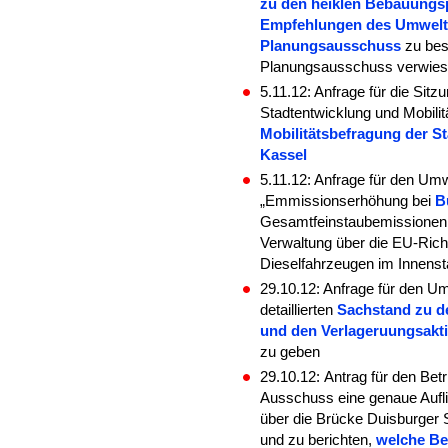
zu den heiklen Bebauungsp
Empfehlungen des Umwelt
Planungsausschuss
zu be
Planungsausschuss verwie
5.11.12: Anfrage für die Sit
Stadtentwicklung und Mobili
Mobilitätsbefragung der S
Kassel
5.11.12: Anfrage für den U
„Emmissionserhöhung bei
B
Gesamtfeinstaubemissionen 
Verwaltung über die EU-Rich
Dieselfahrzeugen im Innensta
29.10.12: Anfrage für den U
detaillierten
Sachstand zu d
und den Verlageruungsaktiv
zu geben
29.10.12:
Antrag für den Be
Ausschuss eine genaue Aufl
über die Brücke Duisburger 
und zu berichten,
welche Be