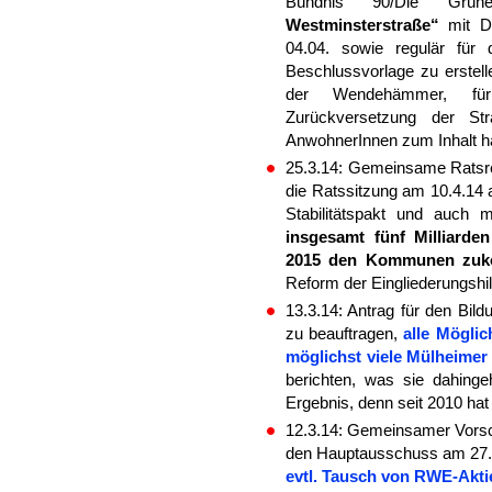
Bündnis 90/Die G
Westminsterstraße“
mit Dr
04.04. sowie regulär für
Beschlussvorlage zu erstell
der Wendehämmer, für
Zurückversetzung der Str
AnwohnerInnen zum Inhalt h
25.3.14: Gemeinsame Ratsres
die Ratssitzung am 10.4.14 a
Stabilitätspakt und auch 
insgesamt fünf Milliarde
2015 den Kommunen zuk
Reform der Eingliederungshi
13.3.14: Antrag für den Bil
zu beauftragen,
alle Möglic
möglichst viele Mülheimer
berichten, was sie dahin
Ergebnis, denn seit 2010 ha
12.3.14: Gemeinsamer Vorsc
den Hauptausschuss am 27.
evtl. Tausch von RWE-Akt