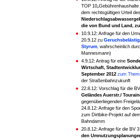
TOP 10„Gebührenhaushalte Ab
dem rechtsgültigen Urteil d
Niederschlagsabwassergebü
die von Bund und Land, z
10.9.12: Anfrage für den U
20.9.12 zu
Geruchsbelästigu
Styrum
,
wahrscheinlich durc
Mannesmann)
4.9.12: Antrag für eine
Sonde
Wirtschaft, Stadtentwicklu
September 2012
zum Them
der Straßenbahnzukunft
22.8.12: Vorschlag für die B
Geländes Auerstr./ Toura
gegenüberliegenden Freigelä
24.8.12: Anfrage für den Sp
zum Dirtbike-Projekt auf dem
Bahndamm
20.8.12: Anfrage für die BV 
den Umnutzungsplanunge