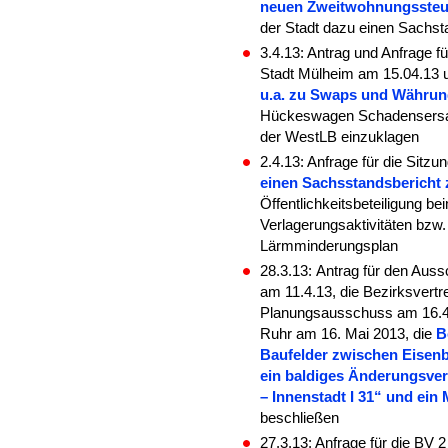
neuen Zweitwohnungssteu
der Stadt dazu einen Sachst
3.4.13: Antrag und Anfrage 
Stadt Mülheim am 15.04.13 u
u.a. zu Swaps und Währun
Hückeswagen Schadensersatz
der WestLB einzuklagen
2.4.13: Anfrage für die Sit
einen Sachsstandsbericht 
Öffentlichkeitsbeteiligung 
Verlagerungsaktivitäten bzw
Lärmminderungsplan
28.3.13:
Antrag für den Auss
am 11.4.13, die Bezirksvertr
Planungsausschuss am 16.4.
Ruhr am 16. Mai 2013, die
B
Baufelder zwischen Eisenb
ein baldiges Änderungsve
– Innenstadt I 31“ und ein
beschließen
27.3.13: Anfrage für die BV 2