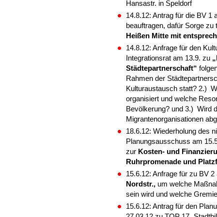
Hansastr. in Speldorf
14.8.12: Antrag für die BV 1
beauftragen, dafür Sorge zu
Heißen Mitte mit entsprec
14.8.12: Anfrage für den Ku
Integrationsrat am 13.9. zu
„
Städtepartnerschaft“
folgen
Rahmen der Städtepartnersch
Kulturaustausch statt? 2.)
organisiert und welche Reson
Bevölkerung? und 3.) Wird d
Migrantenorganisationen ab
18.6.12: Wiederholung des ni
Planungsausschuss am 15.5
zur
Kosten- und Finanzier
Ruhrpromenade und Platzf
15.6.12: Anfrage für zu BV 
Nordstr.,
um welche Maßnahme
sein wird und welche Gremie
15.6.12: Antrag für den Pl
27.03.12 zu TOP 17 „Stadtbi