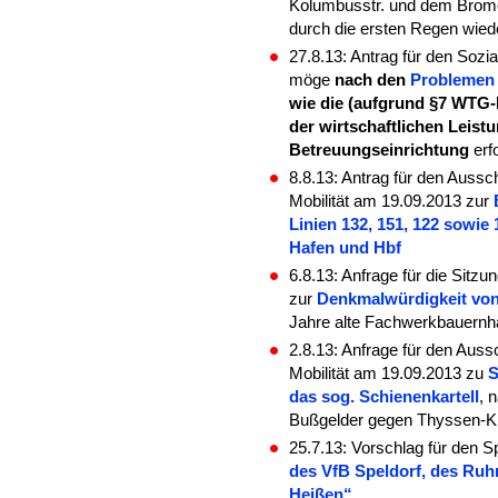
Kolumbusstr. und dem Brome
durch die ersten Regen wiede
27.8.13: Antrag für den Soz
möge
nach den
Problemen
wie die (aufgrund §7 WTG
der wirtschaftlichen Leistu
Betreuungseinrichtung
erfo
8.8.13: Antrag für den Aussc
Mobilität am 19.09.2013 zur
Linien 132, 151, 122 sowie
Hafen und Hbf
6.8.13: Anfrage für die Sit
zur
Denkmalwürdigkeit von
Jahre alte Fachwerkbauernh
2.8.13: Anfrage für den Auss
Mobilität am 19.09.2013 zu
S
das sog. Schienenkartell
, 
Bußgelder gegen Thyssen-Kru
25.7.13: Vorschlag für den 
des VfB Speldorf, des Ruhr
Heißen“