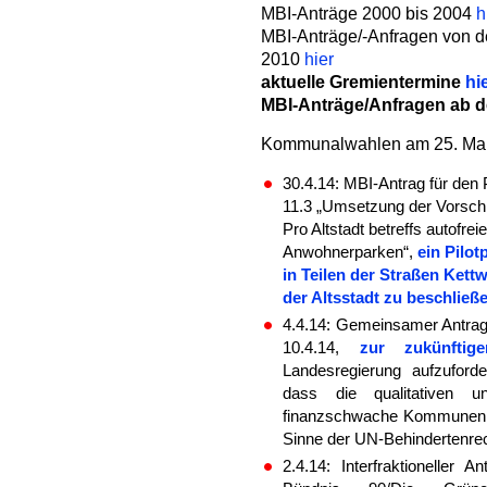
MBI-Anträge 2000 bis 2004
h
MBI-Anträge/-Anfragen von 
2010
hier
aktuelle Gremientermine
hi
MBI-Anträge/Anfragen ab 
Kommunalwahlen am 25. Ma
30.4.14: MBI-Antrag für de
11.3 „Umsetzung der Vorsch
Pro Altstadt betreffs autofre
Anwohnerparken“,
ein Pilot
in Teilen der Straßen Ket
der Altsstadt zu beschließ
4.4.14: Gemeinsamer Antrag
10.4.14,
zur zukünftig
Landesregierung aufzuford
dass die qualitativen u
finanzschwache Kommunen ge
Sinne der UN-Behindertenre
2.4.14: Interfraktioneller