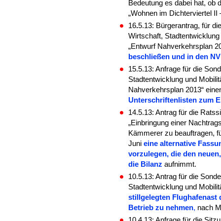
Bedeutung es dabei hat, ob 
„Wohnen im Dichterviertel II –
16
.
5.13: Bürgerantrag, für d
Wirtschaft, Stadtentwicklung
„Entwurf Nahverkehrsplan 2
beschließen und in den N
15.5.13: Anfrage für die Son
Stadtentwicklung und Mobili
Nahverkehrsplan 2013“ eine
Unterschriftenlisten zum E
14.5.13: Antrag für die Rats
„Einbringung einer Nachtrag
Kämmerer zu beauftragen, f
Juni
eine alternative Fass
vorzulegen, die den neuen,
die Bilanz
aufnimmt.
10.5.13: Antrag für die Sond
Stadtentwicklung und Mobili
stillgelegten Flughafenast
Betrieb zu nehmen
,
nach Mö
10.4.13: Anfrage für die Si