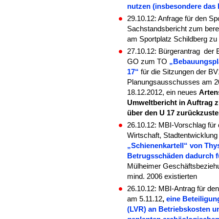
nutzen (insbesondere das 
29.10.12: Anfrage für den Sp
Sachstandsbericht zum berei
am Sportplatz Schildberg zu
27.10.12: Bürgerantrag der 
GO zum TO
„Bebauungspla
17“
für die Sitzungen der B
Planungsausschusses am 20
18.12.2012, ein neues
Arten
Umweltbericht in Auftrag 
über den U 17 zurückzuste
26.10.12: MBI-Vorschlag für
Wirtschaft, Stadtentwicklung
„Schienenkartell“ von Thy
Betrugsschäden dadurch f
Mülheimer Geschäftsbeziehun
mind. 2006 existierten
26.10.12: MBI-Antrag für d
am 5.11.12
,
eine Beteiligu
(LVR) an Betriebskosten u