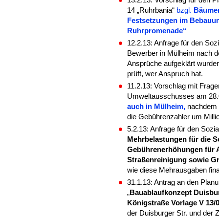
13.2.13:
Vorschlag für den 
14 „Ruhrbania“
bzgl.
Bäumen
Festsetzungen im Bebauun
Ruhrpromenade“
12.2.13: Anfrage für den Soz
Bewerber in Mülheim nach d
Ansprüche aufgeklärt wurden
prüft, wer Anspruch hat.
11.2.13:
Vorschlag mit Fragen
Umweltausschusses am 28.
auch in Mülheim,
nachdem i
die Gebührenzahler um Milli
5.2.13: Anfrage für den Soz
Mehrbelastungen für die S
Gebührenerhöhungen für A
Straßenreinigung sowie G
wie diese Mehrausgaben fina
31.1.13: Antrag an den Pl
„
Bauablaufkonzept Duisbur
Königstraße Vorlage V 13/
der Duisburger Str. und der 