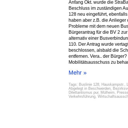
Anfang Okt. wurde die StraBa-
Beschluss im zuständigen Au
128 neu eingeführt, ebenfalls
haben aber z.B. die Anlieger
Probleme mit dem neuen Busve
Bürgerantrag für die BV 2 zu
alternativ einer Busverbindu
110. Der Antrag wurde vertagt
beschlossen, alsbald die Sc
entfernen. Vera.. der Bürger
Mobilitätsausschuss zu be
Mehr »
Tags:
Buslinie 128
,
Hauskampstr.
,
Abgelegt in
Beschwerden
,
Bezirksv
Dilettantismus pur
,
Mülheim
,
Presse
Verkehrsführung
,
Wirtschaftsaussc