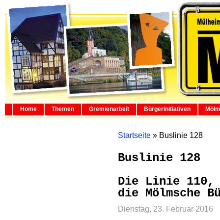
Home
Themen
Gremienarbeit
Bürgerinitiativen
Mölm
Startseite
»
Buslinie 128
Buslinie 128
Die Linie 110,
die Mölmsche B
Dienstag, 23. Februar 2016