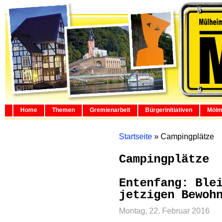
Home
Themen
Gremienarbeit
Bürgerinitiativen
Mölm
Startseite
»
Campingplätze
Campingplätze
Entenfang: Ble
jetzigen Bewoh
Montag, 22. Februar 2016