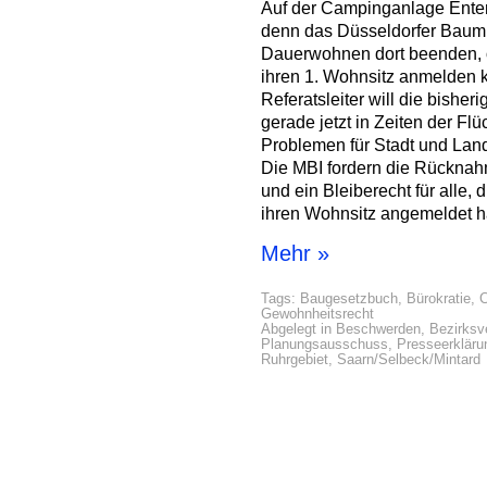
Auf der Campinganlage Enten
denn das Düsseldorfer Baumin
Dauerwohnen dort beenden, 
ihren 1. Wohnsitz anmelden k
Referatsleiter will die bish
gerade jetzt in Zeiten der Flüc
Problemen für Stadt und Land, 
Die MBI fordern die Rückna
und ein Bleiberecht für alle
ihren Wohnsitz angemeldet 
Mehr »
Tags:
Baugesetzbuch
,
Bürokratie
,
C
Gewohnheitsrecht
Abgelegt in
Beschwerden
,
Bezirksv
Planungsausschuss
,
Presseerkläru
Ruhrgebiet
,
Saarn/Selbeck/Mintard