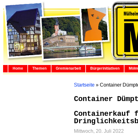
Home
Themen
Gremienarbeit
Bürgerinitiativen
Mölm
Startseite
»
Container Dümpte
Container Dümp
Containerkauf 
Dringlichkeits
Mittwoch, 20. Juli 2022