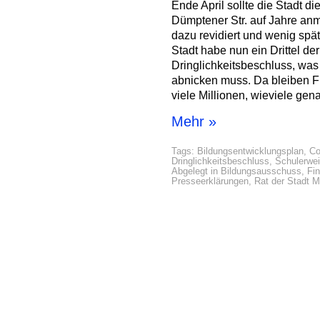
Ende April sollte die Stadt d
Dümptener Str. auf Jahre anm
dazu revidiert und wenig spä
Stadt habe nun ein Drittel de
Dringlichkeitsbeschluss, was
abnicken muss. Da bleiben F
viele Millionen, wieviele gena
Mehr »
Tags:
Bildungsentwicklungsplan
,
Co
Dringlichkeitsbeschluss
,
Schulerwei
Abgelegt in
Bildungsausschuss
,
Fi
Presseerklärungen
,
Rat der Stadt 