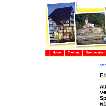
Home
Themen
Gremienarbeit
Star
F
A
v
S
w