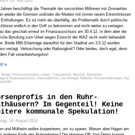
woch, 02. Mai 2012
 Jahren beschäftigt die Thematik der verzockten Millionen mit Zinswetten
r wieder die Gremien und/oder die Medien mit immer neuen Erkenntnissen
 Enthüllungen. Es ist mehr als überfällig, die Problematik durch politische
hlüsse endlich in den Griff zu bekommen und nicht weiter zu vertagen.
u das geschah erneut im Finanzausschuss am 30.4.12, in dem aber die
liche Berufung zum Urteil wegen Einsicht der WAZ nicht mehr behandelt
e. Beide MBI-Eilanträge daraufhin für den Stadtrat am 3.5.12 wurden
so vertagt. Vertuschung oder Ratlosigkeit? Oder beides, doch egal, denn
edem Fall verantwortungslos!
r »
:
Bonan
,
Finanzspekulation
,
swaps
,
Transparenz
,
WestLB
,
Zinswetten
egt in
Finanzausschuss
,
Haushaltskrise
,
Lfd. Anträge
,
Mülheim
,
Presseerklärungen
,
Rat
Stadt MH
örsenprofis in den Ruhr-
athäusern? Im Gegenteil! Keine
eitere kommunale Spekulation!
tag, 29. August 2010
n und Mülheim wollen kooperieren, um zu sparen. Warum aber Hagen am
kt anderen Ende des Ruhrgebietes? Der Hagener OB Jörg Dehm kommt