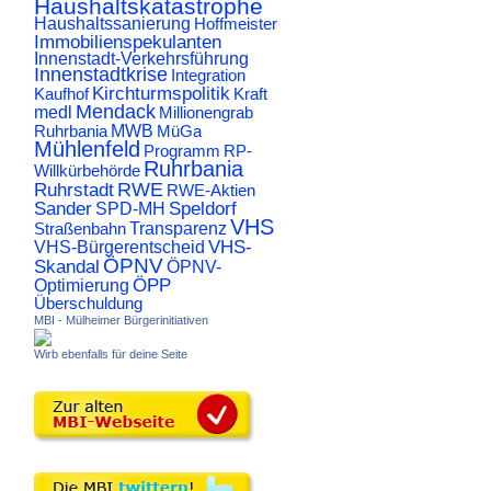
Haushaltskatastrophe
Haushaltssanierung
Hoffmeister
Immobilienspekulanten
Innenstadt-Verkehrsführung
Innenstadtkrise
Integration
Kirchturmspolitik
Kaufhof
Kraft
Mendack
medl
Millionengrab
Ruhrbania
MWB
MüGa
Mühlenfeld
Programm
RP-
Ruhrbania
Willkürbehörde
RWE
Ruhrstadt
RWE-Aktien
Sander
Speldorf
SPD-MH
VHS
Transparenz
Straßenbahn
VHS-
VHS-Bürgerentscheid
ÖPNV
Skandal
ÖPNV-
ÖPP
Optimierung
Überschuldung
MBI - Mülheimer Bürgerinitiativen
Wirb ebenfalls für deine Seite