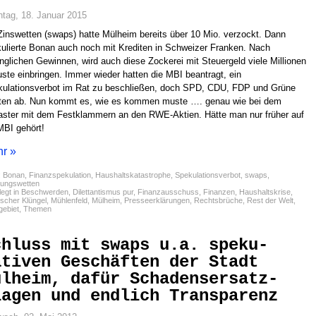
tag, 18. Januar 2015
Zinswetten (swaps) hatte Mülheim bereits über 10 Mio. verzockt. Dann
ulierte Bonan auch noch mit Krediten in Schweizer Franken. Nach
nglichen Gewinnen, wird auch diese Zockerei mit Steuergeld viele Millionen
uste einbringen. Immer wieder hatten die MBI beantragt, ein
ulationsverbot im Rat zu beschließen, doch SPD, CDU, FDP und Grüne
ten ab. Nun kommt es, wie es kommen muste …. genau wie bei dem
ster mit dem Festklammern an den RWE-Aktien. Hätte man nur früher auf
MBI gehört!
r »
:
Bonan
,
Finanzspekulation
,
Haushaltskatastrophe
,
Spekulationsverbot
,
swaps
,
ungswetten
egt in
Beschwerden
,
Dilettantismus pur
,
Finanzausschuss
,
Finanzen
,
Haushaltskrise
,
scher Klüngel
,
Mühlenfeld
,
Mülheim
,
Presseerklärungen
,
Rechtsbrüche
,
Rest der Welt
,
gebiet
,
Themen
chluss mit swaps u.a. speku-
ativen Geschäften der Stadt
ülheim, dafür Schadensersatz-
lagen und endlich Transparenz