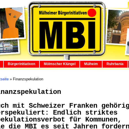
Bürgerinitiativen
Mölmscher Klüngel
Mülheim
Ruhrbania
tseite
»
Finanzspekulation
inanzspekulation
uch mit Schweizer Franken gehöri
erspekuliert: Endlich striktes
pekulationsverbot für Kommunen,
ie die MBI es seit Jahren forder