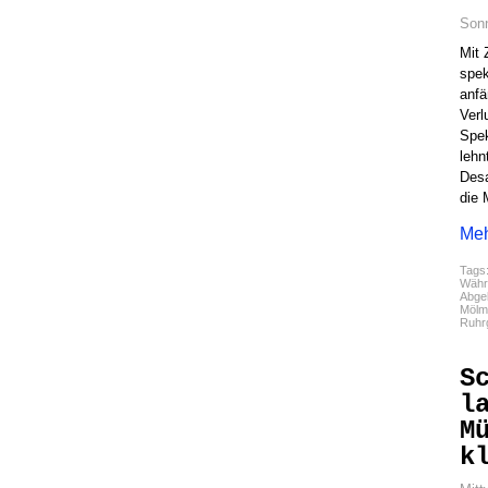
Sonn
Mit 
spek
anfä
Verl
Spek
lehn
Desa
die 
Meh
Tags
Währ
Abgel
Mölm
Ruhr
S
l
M
k