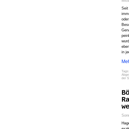
Mitt
Seit
imme
oder
Besc
Gena
pein
wurd
eben
in j
Meh
Tags
Abgel
der 
B
R
w
Sonn
Hage
exa