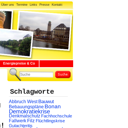
Über uns
Termine
Links
Presse
Kontakt
Energiepreise & Co
Schlagworte
Abbruch West
Bauwut
g
Bonan
Bebauungspläne
Demokratiekrise
Denkmalschutz
Fachhochschule
Filz
Fallwerk
Flüchtlingskrise
n!
Gutachteritis