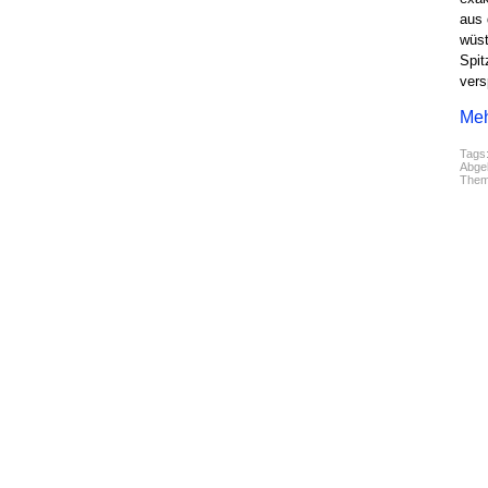
aus 
wüst
Spit
vers
Meh
Tags
Abgel
The