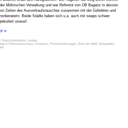
der Mölmschen Verwaltung und war Referent von OB Baganz in dessen
en Zeiten des Ausverkaufsrausches zusammen mit der Geliebten und
zenberaterin. Beide Städte haben sich u.a. auch mit swaps schwer
pekuliert uswusf..
r »
:
Finanzspekulation
,
swaps
egt in
Finanzausschuss
,
Finanzen
,
Presseerklärungen
,
Rest der Welt
,
Ruhrgebiet
,
men