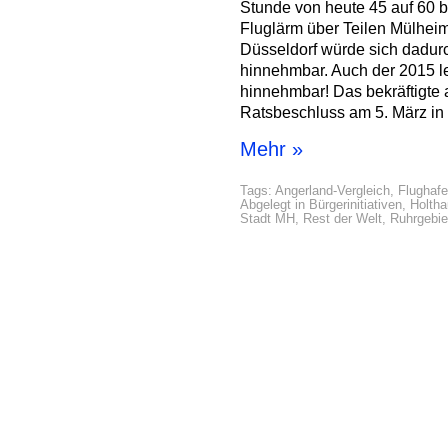
Stunde von heute 45 auf 60 b
Fluglärm über Teilen Mülhei
Düsseldorf würde sich dadurc
hinnehmbar. Auch der 2015 lei
hinnehmbar! Das bekräftigte a
Ratsbeschluss am 5. März in
Mehr »
Tags:
Angerland-Vergleich
,
Flughafe
Abgelegt in
Bürgerinitiativen
,
Holth
Stadt MH
,
Rest der Welt
,
Ruhrgebie