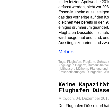
In der letzten Aprilwoche 20
gefasst werden, nicht vor 2
Essen/Mülheim auszusteigen 
das das vorherige auf den Kop
gleichen wie bereits in den 9
einiges drumherum geändert.
Flughafen Düsseldorf ist na
wird ausgebaut und, und, und
Ausstiegsszenarien, und zwar
Mehr »
Tags:
Flughafen
,
Fluglärm
,
Schwarz
Abgelegt in
Baganz
,
Bürgerinitiativ
Holthausen
,
Mülheim
,
Planung und
Presseerklärungen
,
Ruhrgebiet
,
Wir
Keine Kapazitä
Flughafen Düss
Mittwoch, 04. Dezember 201
Der Flughafen Düsseldorf ha