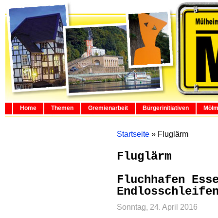
Home
Themen
Gremienarbeit
Bürgerinitiativen
Mölm
Startseite
»
Fluglärm
Fluglärm
Fluchhafen Ess
Endlosschleife
Sonntag, 24. April 2016