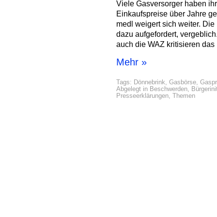
Viele Gasversorger haben ihr
Einkaufspreise über Jahre g
medl weigert sich weiter. Die
dazu aufgefordert, vergeblic
auch die WAZ kritisieren da
Mehr »
Tags:
Dönnebrink
,
Gasbörse
,
Gaspr
Abgelegt in
Beschwerden
,
Bürgerini
Presseerklärungen
,
Themen