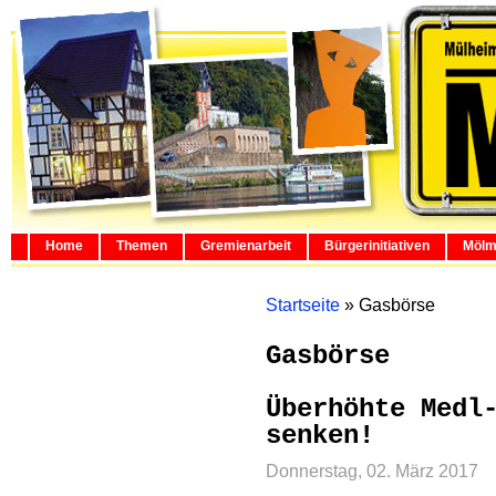
Home
Themen
Gremienarbeit
Bürgerinitiativen
Mölm
Startseite
»
Gasbörse
Gasbörse
Überhöhte Medl
senken!
Donnerstag, 02. März 2017