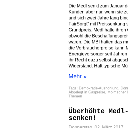
Die Medl senkt zum Januar 
Kunden aber nur, wenn sie z
und sich zwei Jahre lang bind
FairSorgt“ mit Preissenkung 
Grundpreis. Medl hatte ihren 
obwohl die Beschaffungsprei
waren. Die MBI hatten das meh
die Verbraucherpreise kann 
Energieversorger seit Jahren
ihr Recht dazu selbst abgesc
Widerstand. Halt typische Mü
Mehr »
Tags:
Demokratie-Aushöhlung
,
Dönn
Abgelegt in
Gaspreise
,
Mölmscher K
Themen
Überhöhte Medl
senken!
Donnerstag, 02. März 2017