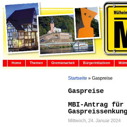
Home
Themen
Gremienarbeit
Bürgerinitiativen
Mölm
Startseite
»
Gaspreise
Gaspreise
MBI-Antrag für
Gaspreissenkun
Mittwoch, 24. Januar 2024