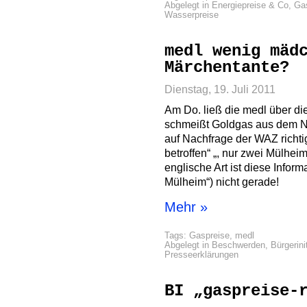
Abgelegt in
Energiepreise & Co
,
Ga
Wasserpreise
medl wenig mäd
Märchentante?
Dienstag, 19. Juli 2011
Am Do. ließ die medl über d
schmeißt Goldgas aus dem Ne
auf Nachfrage der WAZ richtig
betroffen“ „, nur zwei Mülheim
englische Art ist diese Informa
Mülheim“) nicht gerade!
Mehr »
Tags:
Gaspreise
,
medl
Abgelegt in
Beschwerden
,
Bürgerini
Presseerklärungen
BI „gaspreise-