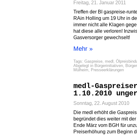
Freitag, 21. Januar 2011
Treffen der BI gaspreise-runt
RAin Holling um 19 Uhr in de
immer nicht alle Klagen geg
hat diese alle verloren! Inzw
Gasversorger gewechselt!
Mehr »
Tags:
Gaspreise
,
medl
,
Ölpreisbind
Abgelegt in
Bürgerinitiativen
,
Bürger
Mülheim
,
Presseerklärungen
medl-Gaspreise
1.10.2010 unge
Sonntag, 22. August 2010
Die medl erhöht die Gasprei
begründet dies weiter mit de
Ende März vom BGH für unzulä
Preiserhöhung zum Beginn der