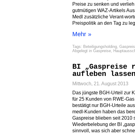
Preise zu senken und verlieh 
gutmütigen WAZ-Artikels Ausd
Medl zusätzliche Verant-wortu
Preispolitik an den Tag zu le
Mehr »
Tags:
Beteiligungsholding
,
Gasprei
Abgelegt in
Gaspreise
,
Hauptaussc
BI „Gaspreise 
aufleben lasse
Mittwoch, 21. August 2013
Das jüngste BGH-Urteil zur 
für 25 Kunden von RWE-Gas 
bestätigt nur BGH-Urteile au
medl-Kunden haben das berei
Gaspreise blieben seit 2010 s
Wiederbelebung der BI „gaspr
sinnvoll, was sich aber schn