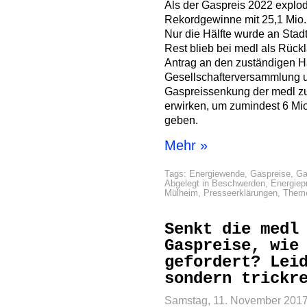
Als der Gaspreis 2022 explod
Rekordgewinne mit 25,1 Mio. 
Nur die Hälfte wurde an Stad
Rest blieb bei medl als Rüc
Antrag an den zuständigen H
Gesellschafterversammlung u
Gaspreissenkung der medl z
erwirken, um zumindest 6 Mio
geben.
Mehr »
Tags:
Energiewende
,
Gaspreise
,
Ga
Abgelegt in
Beschwerden
,
Energiep
Mülheim
,
Presseerklärungen
,
Them
Senkt die medl
Gaspreise, wie
gefordert? Lei
sondern trickr
Samstag, 11. November 201