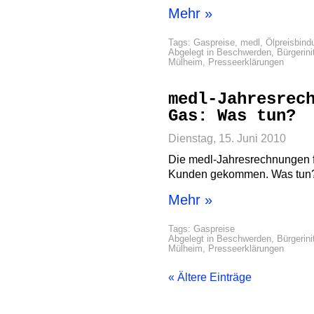
Mehr »
Tags:
Gaspreise
,
medl
,
Ölpreisbind
Abgelegt in
Beschwerden
,
Bürgerini
Mülheim
,
Presseerklärungen
medl-Jahresrec
Gas: Was tun?
Dienstag, 15. Juni 2010
Die medl-Jahresrechnungen f
Kunden gekommen. Was tun
Mehr »
Tags:
Gaspreise
Abgelegt in
Beschwerden
,
Bürgerini
Mülheim
,
Presseerklärungen
« Ältere Einträge