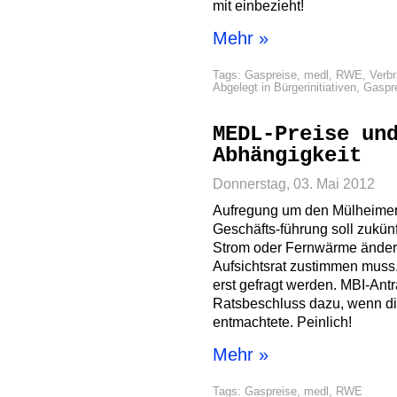
mit einbezieht!
Mehr »
Tags:
Gaspreise
,
medl
,
RWE
,
Verbr
Abgelegt in
Bürgerinitiativen
,
Gaspr
MEDL-Preise un
Abhängigkeit
Donnerstag, 03. Mai 2012
Aufregung um den Mülheimer 
Geschäfts-führung soll zukünf
Strom oder Fernwärme änder
Aufsichtsrat zustimmen muss. 
erst gefragt werden. MBI-An
Ratsbeschluss dazu, wenn die
entmachtete. Peinlich!
Mehr »
Tags:
Gaspreise
,
medl
,
RWE