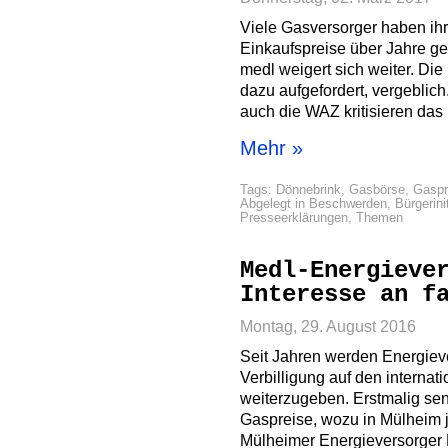
Viele Gasversorger haben ihr
Einkaufspreise über Jahre g
medl weigert sich weiter. Die
dazu aufgefordert, vergeblic
auch die WAZ kritisieren da
Mehr »
Tags:
Dönnebrink
,
Gasbörse
,
Gaspr
Abgelegt in
Beschwerden
,
Bürgerini
Presseerklärungen
,
Themen
Medl-Energieve
Interesse an f
Montag, 29. August 2016
Seit Jahren werden Energiev
Verbilligung auf den interna
weiterzugeben. Erstmalig se
Gaspreise, wozu in Mülheim j
Mülheimer Energieversorger M