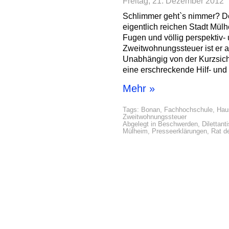
Freitag, 21. Dezember 2012
Schlimmer geht`s nimmer? De
eigentlich reichen Stadt Mülh
Fugen und völlig perspektiv- 
Zweitwohnungssteuer ist er 
Unabhängig von der Kurzsichti
eine erschreckende Hilf- und 
Mehr »
Tags:
Bonan
,
Fachhochschule
,
Hau
Zweitwohnungssteuer
Abgelegt in
Beschwerden
,
Dilettant
Mülheim
,
Presseerklärungen
,
Rat d