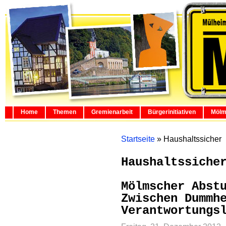
Home
Themen
Gremienarbeit
Bürgerinitiativen
Mölm
Startseite
»
Haushaltssicher
Haushaltssiche
Mölmscher Abst
Zwischen Dummh
Verantwortungs