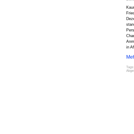
Kaum
Frie
Deze
stan
Pers
Char
Anm
in A
Meh
Tags
Abgel