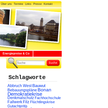
Über uns
Termine
Links
Presse
Kontakt
Energiepreise & Co
Schlagworte
Abbruch West
Bauwut
Bonan
Bebauungspläne
Demokratiekrise
Denkmalschutz
Fachhochschule
Filz
Fallwerk
Flüchtlingskrise
Gutachteritis