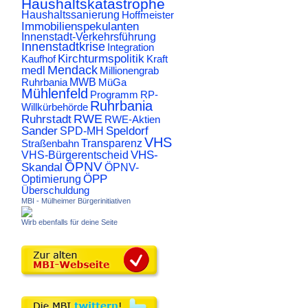
Haushaltskatastrophe
Haushaltssanierung
Hoffmeister
Immobilienspekulanten
Innenstadt-Verkehrsführung
Innenstadtkrise
Integration
Kirchturmspolitik
Kaufhof
Kraft
Mendack
medl
Millionengrab
Ruhrbania
MWB
MüGa
Mühlenfeld
Programm
RP-
Ruhrbania
Willkürbehörde
RWE
Ruhrstadt
RWE-Aktien
Sander
Speldorf
SPD-MH
VHS
Transparenz
Straßenbahn
VHS-
VHS-Bürgerentscheid
ÖPNV
Skandal
ÖPNV-
ÖPP
Optimierung
Überschuldung
MBI - Mülheimer Bürgerinitiativen
Wirb ebenfalls für deine Seite