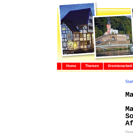
Home
Themen
Gremienarbeit
Star
M
M
S
A
Donn