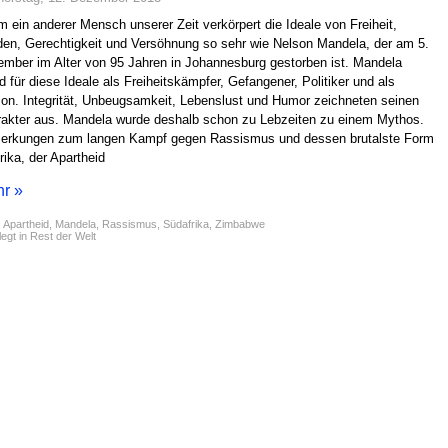
 ein anderer Mensch unserer Zeit verkörpert die Ideale von Freiheit,
den, Gerechtigkeit und Versöhnung so sehr wie Nelson Mandela, der am 5.
mber im Alter von 95 Jahren in Johannesburg gestorben ist. Mandela
d für diese Ideale als Freiheitskämpfer, Gefangener, Politiker und als
on. Integrität, Unbeugsamkeit, Lebenslust und Humor zeichneten seinen
akter aus. Mandela wurde deshalb schon zu Lebzeiten zu einem Mythos.
erkungen zum langen Kampf gegen Rassismus und dessen brutalste Form
frika, der Apartheid
r »
:
Apartheid
,
Mandela
,
Rassismus
,
Südafrika
,
Zimbabwe
egt in
Rest der Welt