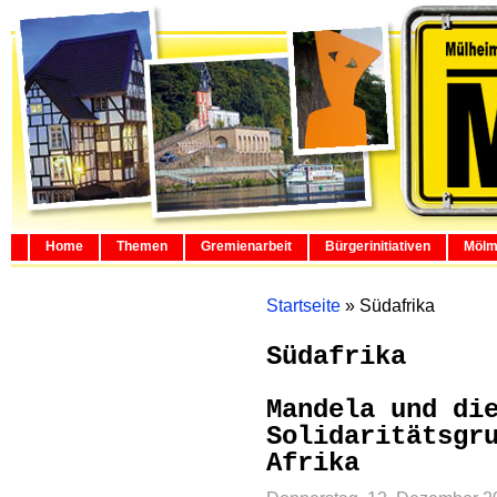
Home
Themen
Gremienarbeit
Bürgerinitiativen
Mölm
Startseite
»
Südafrika
Südafrika
Mandela und di
Solidaritätsgr
Afrika